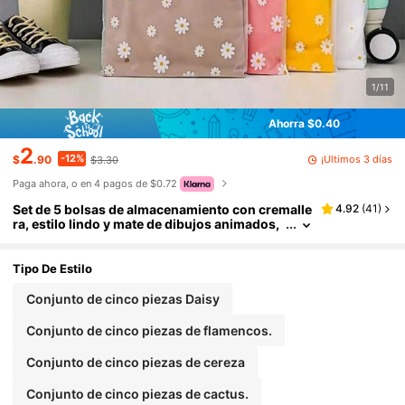
1/11
Ahorra $0.40
2
-12%
¡Últimos 3 días
$
.90
$3.30
Paga ahora, o en 4 pagos de $0.72
Set de 5 bolsas de almacenamiento con cremalle
4.92
(
41
)
ra, estilo lindo y mate de dibujos animados,
bolsas para organizar y empacar ropa para
viajes
Tipo De Estilo
Conjunto de cinco piezas Daisy
Conjunto de cinco piezas de flamencos.
Conjunto de cinco piezas de cereza
Conjunto de cinco piezas de cactus.