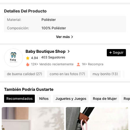
Detalles Del Producto
Material:
Poliéster
403 Seguidores
4.94
Composición:
100% Poliéster
403 Seguidores
4.94
Ver más
403 Seguidores
4.94
403 Seguidores
4.94
Baby Boutique Shop
Seguir
403 Seguidores
4.94
12K+ Vendido recientemente
1K+ Recompra
403 Seguidores
4.94
de buena calidad (27)
como en las fotos (17)
muy bonito (13)
pr
403 Seguidores
4.94
También Podría Gustarte
Recomendados
Niños
Juguetes y Juegos
Ropa de Mujer
Rop