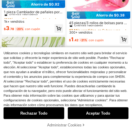
Ahorro de $0.92
#1 Más vendidos
en Cambiador
Clientes habituales
1 pieza Cambiador de pañales portá
Ahorro de $0.38
til, tamaño pequeño desplegado 23
#1 Más vendidos
#1 Más vendidos
en Cambiador
en Cambiador
#3 Más vendidos
en Cubos y recambios para pañales
*12 pulgadas, cambiador de pañale
1k+ vendidos
Clientes habituales
Clientes habituales
Clientes habituales
45 piezas/3 rollos de bolsas para d
s plegable para bebés de 0-12 mes
esechar pañales de bebé con patró
#1 Más vendidos
en Cambiador
3
#3 Más vendidos
#3 Más vendidos
en Cubos y recambios para pañales
en Cubos y recambios para pañales
es, cambiador de pañales de bebé p
$
.78
-20%
con cupón
n de mariposa y caja de almacenam
Clientes habituales
ara viajes, disponible en múltiples c
300+ vendidos
Clientes habituales
Clientes habituales
iento, bolsas para pañales de bebé
olores, adecuado para salidas y alm
#3 Más vendidos
en Cubos y recambios para pañales
1
a prueba de olores y selladas, adec
$
.42
-21%
con cupón
acenamiento, para niños y niñas, re
Clientes habituales
uadas para viajes, coche, cochecit
galo para baby shower
o, guardería y nuevas mamás
Utilizamos cookies y tecnologías similares en nuestro sitio web para brindar el servicio
que solicitas y ofrecerte la mejor experiencia de sitio web posible. Puedes "Rechazar
todo", "Aceptar todo" o establecer tu preferencia de cookies en cualquier momento a tu
elección. Al seleccionar "Aceptar todo", estableceremos todas las cookies opcionales,
que nos ayudan a analizar el tráfico, ofrecer funcionalidades mejoradas y personalizar
el contenido y los anuncios para complementar tu experiencia de compra con SHEIN.
Al seleccionar "Rechazar todo", permites el uso de cookies estrictamente necesarias
que hacen que nuestro sitio web funcione. Puedes desactivarlas cambiando la
configuración de tu navegador, pero esto puede afectar el funcionamiento del sitio web.
Para obtener más información sobre las cookies que utilizamos y para ajustar tus
configuraciones de cookies opcionales, selecciona "Administrar cookies". Para obtener
más información sobre cómo procesamos los datos que recopilamos,
Ahorro de $1.34
Rechazar Todo
Aceptar Todo
3 Piezas Bolsas Impermeables con
4
Estampado Arcoíris Colorido - Orga
Clientes habituales
nizador Portátil de Poliéster para C
Administrar Cookies
100+ vendidos
2 piezas Bolsa de almacenamiento
¡12% DE DESCUENTO!
AÑADIR A LA BOLSA
osméticos, Pañales y Viaje con Cier
portátil impermeable, bolsa de nata
300+ vendidos
(500+)
5
re de Cremallera para Artículos Ese