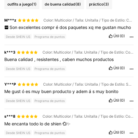
outfits a juego
(1)
de buena calidad
(8)
práctico
(3)
M***z
Color: Multicolor / Talla: Unitalla / Tipo de Estilo: Conjunto de cinco piezas Daisy
Son
excelentes
compr
é
dos
paquetes
xq
me
gustan
mucho
Útil
(0)
Desde SHEIN US
Programa de puntos
k***3
Color: Multicolor / Talla: Unitalla / Tipo de Estilo: Conjunto de cinco piezas Daisy
Buena
calidad
,
resistentes
,
caben
muchos
productos
Útil
(0)
Desde SHEIN US
Programa de puntos
Y***P
Color: Multicolor / Talla: Unitalla / Tipo de Estilo: Set de cinco piezas de conejo seta
Me
gust
ó
es
muy
buen
producto
y
adem
á
s
muy
bonito
Útil
(0)
Desde SHEIN US
Programa de puntos
s***8
Color: Multicolor / Talla: Unitalla / Tipo de Estilo: Conjunto de cinco piezas Daisy
Me
encanta
todo
lo
de
shien
💞✨
Útil
(0)
Desde SHEIN US
Programa de puntos