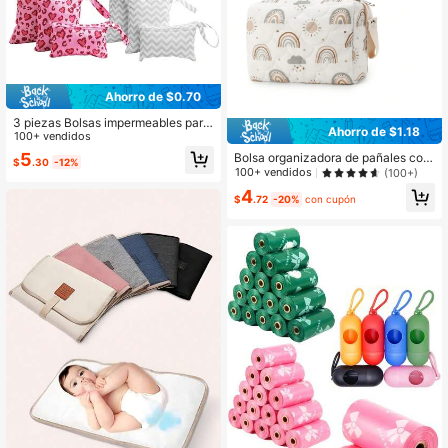
Ahorro de $0.70
3 piezas Bolsas impermeables para
Ahorro de $1.18
pañales de bebé, bolsas de almace
100+ vendidos
namiento portátiles para viaje para r
5
Bolsa organizadora de pañales con
$
.30
-12%
opa, trajes de baño
estampado INS, estilo coreano, par
100+ vendidos
(100+)
a almacenar y colgar los artículos d
4
e cambio de pañales del bebé
$
.72
-20%
con cupón