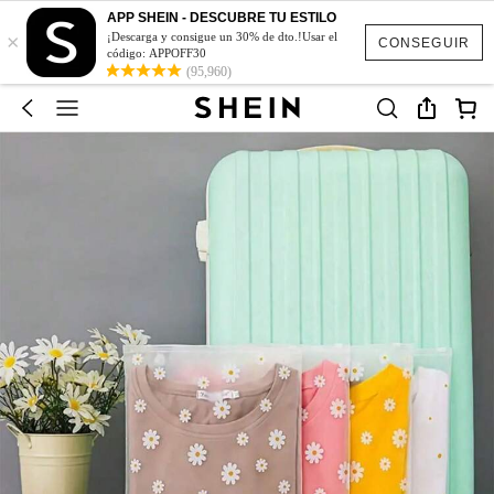
APP SHEIN - DESCUBRE TU ESTILO
×
¡Descarga y consigue un 30% de dto.!Usar el
CONSEGUIR
código: APPOFF30
(95,960)