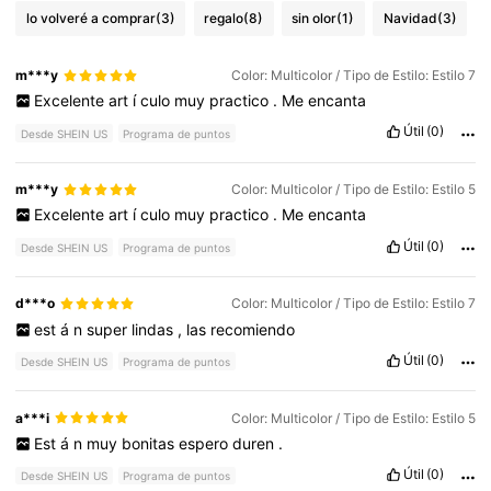
lo volveré a comprar
(3)
regalo
(8)
sin olor
(1)
Navidad
(3)
m***y
Color: Multicolor / Tipo de Estilo: Estilo 7
Excelente
art
í
culo
muy
practico
.
Me
encanta
Útil
(0)
Desde SHEIN US
Programa de puntos
m***y
Color: Multicolor / Tipo de Estilo: Estilo 5
Excelente
art
í
culo
muy
practico
.
Me
encanta
Útil
(0)
Desde SHEIN US
Programa de puntos
d***o
Color: Multicolor / Tipo de Estilo: Estilo 7
est
á
n
super
lindas
,
las
recomiendo
Útil
(0)
Desde SHEIN US
Programa de puntos
a***i
Color: Multicolor / Tipo de Estilo: Estilo 5
Est
á
n
muy
bonitas
espero
duren
.
Útil
(0)
Desde SHEIN US
Programa de puntos