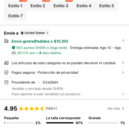
2 left
4 left
6 left
Estilo 1
Estilo 2
Estilo 3
Estilo 4
Estilo 5
Estilo 7
Envío a
United States
Envío gratis(Pedidos ≥ $15.00)
500 puntos SHEIN si llega tarde
Entrega estimada:
Ago 14 - Ago
20,
85.11% son ≤
8
días hábiles
Los artículos de esta categoría no se pueden devolver ni cambiar
Pagos seguros · Protección de privacidad
Procedente de
SZaiQIshi
Vendido y enviado desde SHEIN.
Para reportar a este vendedor y/o producto
4.95
(100+)
Ver más
Pequeña
La talla corresponde
Grande
2%
97%
1%