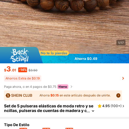
1/17
Ahorra $0.49
3
-14%
$
.01
$3.50
Ahorros Extra de $0.19
Paga ahora, o en 4 pagos de $0.75
Ahorra
$0.15
en este artículo después de unirte.
Set de 5 pulseras elásticas de moda retro y se
4.95
(
100+
)
ncillas, pulseras de cuentas de madera y c
oncha de coco, adecuadas para hombres/
mujeres/parejas en estilo informal y de uso di
ario
Tipo De Estilo