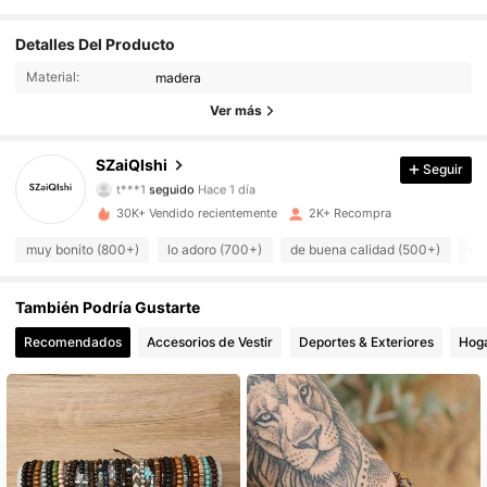
Detalles Del Producto
603 Seguidores
4.89
Material:
madera
603 Seguidores
4.89
Ver más
603 Seguidores
4.89
SZaiQIshi
Seguir
t***1
seguido
Hace 1 día
603 Seguidores
4.89
30K+ Vendido recientemente
2K+ Recompra
muy bonito (800+)
lo adoro (700+)
de buena calidad (500+)
co
603 Seguidores
4.89
603 Seguidores
4.89
También Podría Gustarte
Recomendados
Accesorios de Vestir
Deportes & Exteriores
Hoga
603 Seguidores
4.89
603 Seguidores
4.89
603 Seguidores
4.89