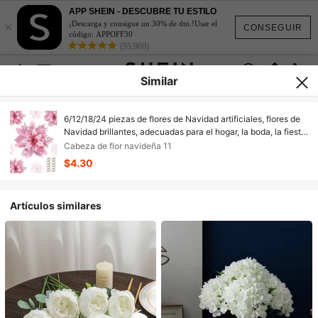
APP SHEIN - DESCUBRE TU ESTILO
×
¡Descarga y consigue un 30% de dto.!Usar el
CONSEGUIR
código: APPOFF30
(95,960)
Similar
6/12/18/24 piezas de flores de Navidad artificiales, flores de
Navidad brillantes, adecuadas para el hogar, la boda, la fiesta,
el árbol de Navidad, la corona, la decoración navideña DIY, la
Cabeza de flor navideña 11
decoración del hogar, la decoración navideña, la decoración
$4.30
de la habitación
Artículos similares