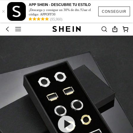
APP SHEIN - DESCUBRE TU ESTILO
×
¡Descarga y consigue un 30% de dto.!Usar el
CONSEGUIR
código: APPOFF30
(95,960)