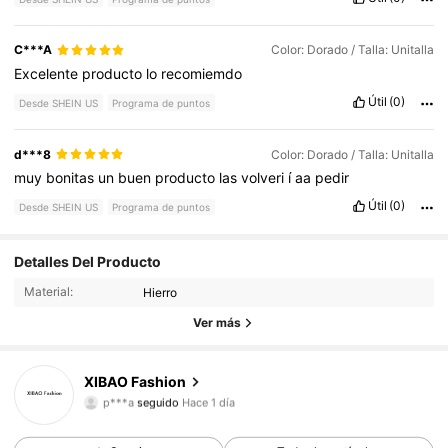
C***A
Color: Dorado / Talla: Unitalla
Excelente
producto
lo
recomiemdo
Útil
(0)
Desde SHEIN US
Programa de puntos
d***8
Color: Dorado / Talla: Unitalla
muy
bonitas
un
buen
producto
las
volveri
í
aa
pedir
Útil
(0)
Desde SHEIN US
Programa de puntos
Detalles Del Producto
21 Seguidores
4.77
Material:
Hierro
21 Seguidores
4.77
Ver más
21 Seguidores
4.77
XIBAO Fashion
p***a
seguido
Hace 1 día
21 Seguidores
4.77