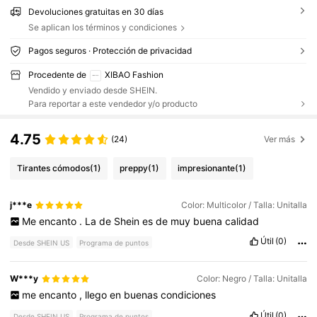
Devoluciones gratuitas en 30 días
Se aplican los términos y condiciones
Pagos seguros · Protección de privacidad
Procedente de
XIBAO Fashion
Vendido y enviado desde SHEIN.
Para reportar a este vendedor y/o producto
4.75
(24)
Ver más
Tirantes cómodos
(1)
preppy
(1)
impresionante
(1)
j***e
Color: Multicolor / Talla: Unitalla
Me
encanto
.
La
de
Shein
es
de
muy
buena
calidad
Útil
(0)
Desde SHEIN US
Programa de puntos
W***y
Color: Negro / Talla: Unitalla
me
encanto
,
llego
en
buenas
condiciones
Útil
(0)
Desde SHEIN US
Programa de puntos