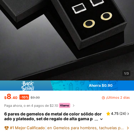
1/3
Ahorra $0.90
8
-10%
¡Últimos 2 días
$
.40
$9.30
Paga ahora, o en 4 pagos de $2.10
6 pares de gemelos de metal de color sólido dor
4.75
(
24
)
ado y plateado, set de regalo de alta gama p
ara hombres, regalo de temporada de regre
#
1
Mejor Calificado
en Gemelos para hombres, tachuelas para camisa y c
so a clases, boda, Halloween y Día del Maestro