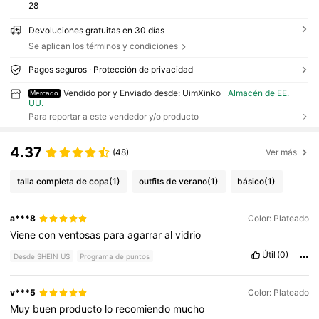
28
Devoluciones gratuitas en 30 días
Se aplican los términos y condiciones
Pagos seguros · Protección de privacidad
Vendido por y Enviado desde: UimXinko
Almacén de EE.
Mercado
UU.
Para reportar a este vendedor y/o producto
4.37
(48)
Ver más
talla completa de copa
(1)
outfits de verano
(1)
básico
(1)
a***8
Color: Plateado
Viene
con
ventosas
para
agarrar
al
vidrio
Útil
(0)
Desde SHEIN US
Programa de puntos
v***5
Color: Plateado
Muy
buen
producto
lo
recomiendo
mucho