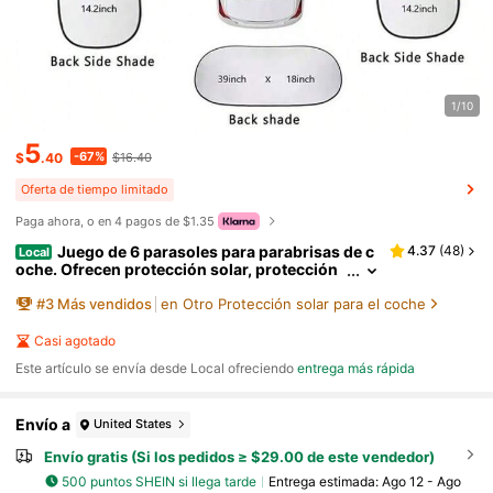
1/10
5
-67%
$
.40
$16.40
Oferta de tiempo limitado
Paga ahora, o en 4 pagos de $1.35
Juego de 6 parasoles para parabrisas de c
4.37
(
48
)
Local
oche. Ofrecen protección solar, protección
UV, privacidad y aislamiento térmico. Aptos
#
3
Más vendidos
en Otro Protección solar para el coche
para coches, camiones, todoterrenos y SUV. El r
evestimiento plateado protege el interior de su v
ehículo.
Casi agotado
Este artículo se envía desde Local ofreciendo
entrega más rápida
Envío a
United States
Envío gratis (Si los pedidos ≥ $29.00 de este vendedor)
500 puntos SHEIN si llega tarde
Entrega estimada:
Ago 12 - Ago