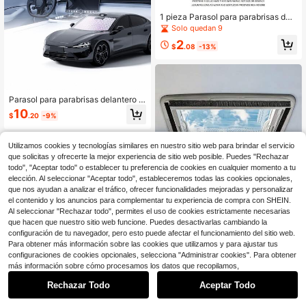
1 pieza Parasol para parabrisas de
coche, plegable, fácil de guardar y
Solo quedan 9
usar, adecuado para varios tamaño
2
s de parabrisas de coche
$
.08
-13%
Parasol para parabrisas delantero d
e coche - Parasol portátil para coch
10
$
.20
-9%
e con aislamiento térmico, efectos
de enfriamiento y antideslumbrante,
mejorando la comodidad de conduc
Utilizamos cookies y tecnologías similares en nuestro sitio web para brindar el servicio
ción. Parasol esencial para coche,
adecuado para todas las estacione
que solicitas y ofrecerte la mejor experiencia de sitio web posible. Puedes "Rechazar
s
todo", "Aceptar todo" o establecer tu preferencia de cookies en cualquier momento a tu
elección. Al seleccionar "Aceptar todo", estableceremos todas las cookies opcionales,
que nos ayudan a analizar el tráfico, ofrecer funcionalidades mejoradas y personalizar
el contenido y los anuncios para complementar tu experiencia de compra con SHEIN.
Al seleccionar "Rechazar todo", permites el uso de cookies estrictamente necesarias
que hacen que nuestro sitio web funcione. Puedes desactivarlas cambiando la
configuración de tu navegador, pero esto puede afectar el funcionamiento del sitio web.
Para obtener más información sobre las cookies que utilizamos y para ajustar tus
Ahorro de $1.83
configuraciones de cookies opcionales, selecciona "Administrar cookies". Para obtener
Establecido hace 1 año
más información sobre cómo procesamos los datos que recopilamos,
Toldo para tragaluz de RV, proporci
Ahorro de $3.78
Solo quedan 8
ona protección UV y aislamiento tér
5
Rechazar Todo
Aceptar Todo
$
.27
-26%
mico, bloquea la luz solar, plegable,
Establecido hace 1 año
Establecido hace 1 año
1 pieza Parasol para coche plegabl
fácil de instalar, adecuado para trag
e de doble capa con estampado de
Solo quedan 8
Solo quedan 8