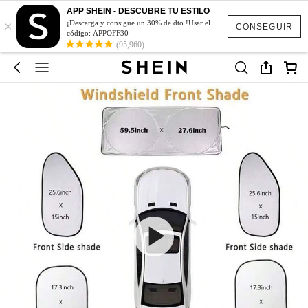
APP SHEIN - DESCUBRE TU ESTILO
×
¡Descarga y consigue un 30% de dto.!Usar el
CONSEGUIR
código: APPOFF30
(95,960)