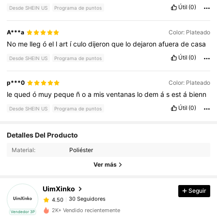
Útil
(0)
Desde SHEIN US
Programa de puntos
A***a
Color: Plateado
No
me
lleg
ó
el
l
art
í
culo
dijeron
que
lo
dejaron
afuera
de
casa
Útil
(0)
Desde SHEIN US
Programa de puntos
p***0
Color: Plateado
le
qued
ó
muy
peque
ñ
o
a
mis
ventanas
lo
dem
á
s
est
á
bienn
Útil
(0)
Desde SHEIN US
Programa de puntos
30 Seguidores
Detalles Del Producto
4.50
Material:
Poliéster
30 Seguidores
Ver más
4.50
UimXinko
Seguir
30 Seguidores
4.50
b***2
pagó
Hace 1 día
2K+ Vendido recientemente
Vendedor 3P