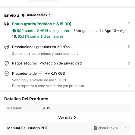
Envío a
United States
Envío gratis(Pedidos ≥ $15.00)
500 puntos SHEIN si llega tarde
Entrega estimada:
Ago 13 - Ago
19,
85.11% son ≤
8
días hábiles
Devoluciones gratuitas en 30 días
Se aplican los términos y condiciones
Pagos seguros · Protección de privacidad
Procedente de
HMKJYXGS
Vendido y enviado desde SHEIN.
Para reportar a este vendedor y/o producto
Detalles Del Producto
1.4K Seguidores
4.69
Material:
ABS
Ver más
1.4K Seguidores
4.69
Manual De Usuario PDF
Vista Previa