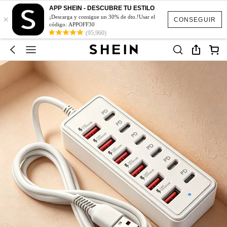
APP SHEIN - DESCUBRE TU ESTILO
×
¡Descarga y consigue un 30% de dto.!Usar el
CONSEGUIR
código: APPOFF30
(95,960)