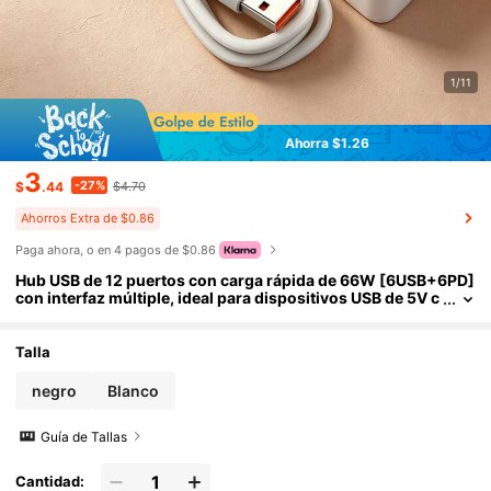
1/11
Ahorra $1.26
3
-27%
$
.44
$4.70
Ahorros Extra de $0.86
Paga ahora, o en 4 pagos de $0.86
Hub USB de 12 puertos con carga rápida de 66W [6USB+6PD]
con interfaz múltiple, ideal para dispositivos USB de 5V c
omo computadoras, portátiles, tabletas y talla grande, Hu
b USB 12-en-1 con 6 puertos USB y 6 puertos Type-C para car
ga rápida, con carga rápida PD de 66W - Adaptador multipue
Talla
rto compacto compatible con dispositivos USB, portátiles, ta
bletas, teléfonos inteligentes, unidades flash, discos duros e
negro
Blanco
xternos y talla grande.
Guía de Tallas
Cantidad: