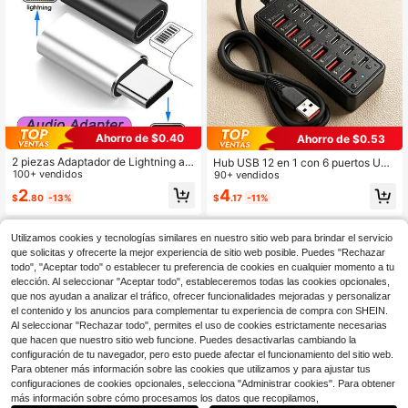
sitivo. Este adaptador de Tipo-C a L
ightning es compatible con la serie
14/13/12/11 y otros dispositivos App
le. Ofrece funcionalidad de "enchuf
ar y usar" sin ventanas emergentes,
admite carga rápida PD, y es compa
cto y portátil.
Ahorro de $0.40
Ahorro de $0.53
2 piezas Adaptador de Lightning a
Hub USB 12 en 1 con 6 puertos USB
Tipo C compatible con iPhone 17 Pr
100+ vendidos
y 6 puertos Tipo C, compatible con
90+ vendidos
o Max/17 Pro/17/16 Pro Max/16 Pro/
carga rápida PD de 66W y transfere
2
4
$
.80
-13%
$
.17
-11%
16 Plus/16/15 Pro Max/15 Pro/15 Plu
ncia de datos, adaptador compacto
s/15, (Sin transferencia de datos/au
multipuerto para portátiles, tabletas,
dio, solo carga)
teléfonos inteligentes, unidades US
B, discos duros externos y talla gran
Utilizamos cookies y tecnologías similares en nuestro sitio web para brindar el servicio
de
que solicitas y ofrecerte la mejor experiencia de sitio web posible. Puedes "Rechazar
todo", "Aceptar todo" o establecer tu preferencia de cookies en cualquier momento a tu
elección. Al seleccionar "Aceptar todo", estableceremos todas las cookies opcionales,
que nos ayudan a analizar el tráfico, ofrecer funcionalidades mejoradas y personalizar
el contenido y los anuncios para complementar tu experiencia de compra con SHEIN.
Al seleccionar "Rechazar todo", permites el uso de cookies estrictamente necesarias
que hacen que nuestro sitio web funcione. Puedes desactivarlas cambiando la
configuración de tu navegador, pero esto puede afectar el funcionamiento del sitio web.
Para obtener más información sobre las cookies que utilizamos y para ajustar tus
configuraciones de cookies opcionales, selecciona "Administrar cookies". Para obtener
más información sobre cómo procesamos los datos que recopilamos,
Ahorro de $0.20
Ahorro de $1.58