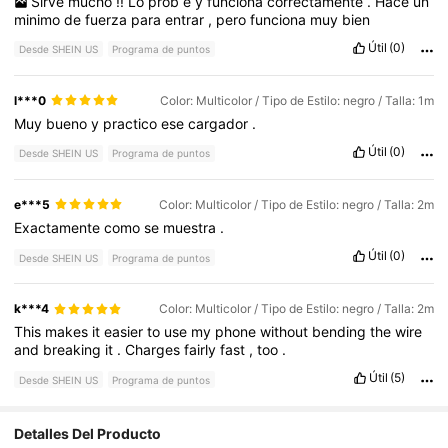
Sirve
mucho
!!
Lo
prob
é
y
funciona
correctamente
.
Hace
un
minimo
de
fuerza
para
entrar
,
pero
funciona
muy
bien
Útil
(0)
Desde SHEIN US
Programa de puntos
l***0
Color: Multicolor / Tipo de Estilo: negro / Talla: 1m
Muy
bueno
y
practico
ese
cargador
.
Útil
(0)
Desde SHEIN US
Programa de puntos
e***5
Color: Multicolor / Tipo de Estilo: negro / Talla: 2m
Exactamente
como
se
muestra
.
Útil
(0)
Desde SHEIN US
Programa de puntos
k***4
Color: Multicolor / Tipo de Estilo: negro / Talla: 2m
This
makes
it
easier
to
use
my
phone
without
bending
the
wire
and
breaking
it
.
Charges
fairly
fast
,
too
.
Útil
(5)
Desde SHEIN US
Programa de puntos
Detalles Del Producto