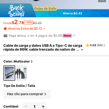
Ahorra $0.42
2
$
.78
-13%
$3.20
Desde
Ahorros Extra de $0.12
Paga ahora, o en 4 pagos de $0.69
Cable de carga y datos USB A a Tipo-C de carga
4.68
(
54
)
rápida de 66W, cable trenzado de nailon de
1m/1.5m/2m, compatible con iPhone 17/16/1
5 Pro/Pro Max/Plus, Pro 12.9/11, Air 4/5, Mini 6,
Pixel y todos los dispositivos USB-C, adecuado
Color: Multicolor
para carga en el hogar y viajes
Tipo De Estilo / Talla
Haz clic para comprar
Cantidad: