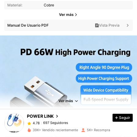
Material:
Cobre
Ver más
Manual De Usuario PDF
Vista Previa
697 Seguidores
4.78
Ver más
697 Seguidores
4.78
POWER LINK
Seguir
697 Seguidores
4.78
39K+ Vendido recientemente
5K+ Recompra