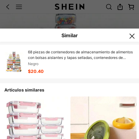
Similar
68 piezas de contenedores de almacenamiento de alimentos
con bolsas aislantes y tapas selladas, contenedores de
alimentos de plástico para almacenamiento y organización
Negro
en la cocina, incluidas 34 tapas, 34 cajas, 100% a prueba de
$20.40
fugas, contenedores de preparación de comidas libres de
BPA, con etiquetas y marcas
Artículos similares