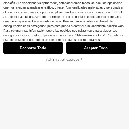
ación de cocina para cada hogar.
elección. Al seleccionar "Aceptar todo", estableceremos todas las cookies opcionales,
que nos ayudan a analizar el tráfico, ofrecer funcionalidades mejoradas y personalizar
el contenido y los anuncios para complementar tu experiencia de compra con SHEIN.
Al seleccionar "Rechazar todo", permites el uso de cookies estrictamente necesarias
Ahorro de $20.56
que hacen que nuestro sitio web funcione. Puedes desactivarlas cambiando la
configuración de tu navegador, pero esto puede afectar el funcionamiento del sitio web.
Tazones para ensalada con T
Local
Para obtener más información sobre las cookies que utilizamos y para ajustar tus
APAS, platos y bandejas de hielo p
16
$
.04
-56%
configuraciones de cookies opcionales, selecciona "Administrar cookies". Para obtener
ara viajes fríos, bandejas de hielo p
Mostrar artículos similares con stock
Ver todo
más información sobre cómo procesamos los datos que recopilamos,
ara frutas, vajilla para servicios de
Envío Rápido
catering, bandejas de aperitivos y f
Rechazar Todo
Aceptar Todo
rutas para mantener los alimentos f
Lo sentimos, este producto está agotado.
rescos, adecuados para camarone
s, frutas, verduras, almacenamiento
Administrar Cookies
AGOTADO
y organización.
SOKANY
SOKANY Caja de almacenamiento
de huevos de 4 capas de gran cap
12
$
.30
-5%
acidad, soporte para huevos en la p
uerta lateral del refrigerador, caja d
e conservación de huevos, estante
para huevos en el refrigerador. Hec
ho de material PP duradero. Adecu
ado para almacenamiento y organi
zación en el refrigerador, ahorro de
espacio, herramienta de conservac
Ahorro de $56.76
ión esencial para la cocina.
Soporte Reversible para Hue
Local
vos para Refrigerador y Encimera -
30
$
.54
-65%
Bandeja de Almacenamiento Trans
parente para 30 Huevos
Envío Rápido
Envío gratis