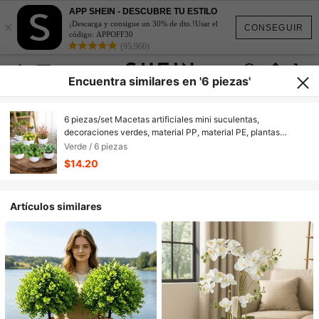
APP SHEIN - DESCUBRE TU ESTILO
×
¡Descarga y consigue un 30% de dto.!Usar el
CONSEGUIR
código: APPOFF30
(95,960)
Encuentra similares en '6 piezas'
6 piezas/set Macetas artificiales mini suculentas,
decoraciones verdes, material PP, material PE, plantas
artificiales, decoraciones de escritorio, personalizadas de
Verde / 6 piezas
fábrica, decoraciones para dormitorio escolar, oficina, fiesta
$14.20
al aire libre, evento festivo, fiesta de cumpleaños
Artículos similares