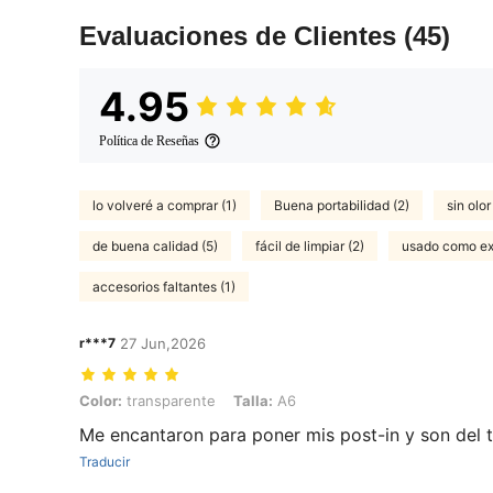
Evaluaciones de Clientes
(45)
4.95
Política de Reseñas
lo volveré a comprar (1)
Buena portabilidad (2)
sin olor
de buena calidad (5)
fácil de limpiar (2)
usado como ex
accesorios faltantes (1)
r***7
27 Jun,2026
Color: transparente, Talla: A6
Color:
transparente
Talla:
A6
Me encantaron para poner mis post-in y son del
Traducir