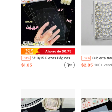
Ahorro de $0.75
5/10/15 Piezas Páginas divisoras transparentes de PET A6/A7/M5, Páginas interiores de libro de pegatinas DIY, IDOLME, Páginas divisoras de PET de alta transparencia, Insertos de encuadernador de hojas sueltas transparentes, Adecuado para manuales, libros de pegatinas, libros sellados, respaldos de pegatinas, cubiertas de cuadernos, planificadores de presupuesto, útiles escolares, papelería de oficina, actividades de cultura otaku, etc. (Estilo aleatorio)
Cubierta transparente de PVC con margaritas lindas 
-31%
-32%
$1.65
$2.85
100+ vend