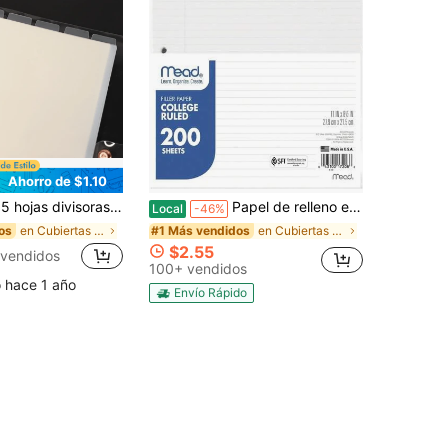
Ahorro de $1.10
ico, hojas divisoras A5 traslúcidas para planificador, planificador de presupuesto, accesorios para planificador, material de PVC, conveniente para organizar, ver y registrar la planificación personal, de vuelta a la escuela, útiles escolares
Papel de relleno económico Mead, rayado universitario, 11 X 8-1/2, 200 hojas
Local
-46%
en Cubiertas de hojas sueltas
en Cubiertas de hojas sueltas
os
#1 Más vendidos
$2.55
vendidos
100+ vendidos
o hace 1 año
Envío Rápido