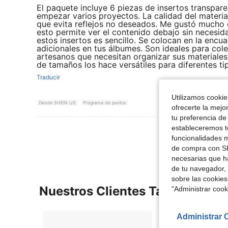
El paquete incluye 6 piezas de insertos transpare
empezar varios proyectos. La calidad del materi
que evita reflejos no deseados. Me gustó mucho 
esto permite ver el contenido debajo sin necesida
estos insertos es sencillo. Se colocan en la enc
adicionales en tus álbumes. Son ideales para cole
artesanos que necesitan organizar sus materiales
de tamaños los hace versátiles para diferentes t
Traducir
Utilizamos cookies
Desde SHEIN US
Programa de puntos
ofrecerte la mejo
tu preferencia de
estableceremos to
Ver Más Re
funcionalidades m
de compra con SH
necesarias que h
de tu navegador, 
sobre las cookies
Nuestros Clientes También Vie
"Administrar coo
Administrar 