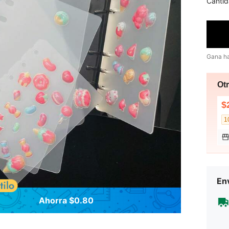
Cantid
Gana h
Ot
$
1
Env
Ahorra $0.80