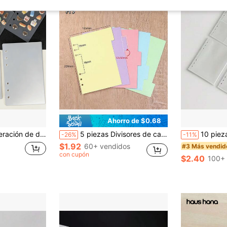
Ahorro de $0.68
tinas de carcasa dura, papel de hojas sueltas grueso, recambios de pegatinas, libros de pegatinas de carcasa dura, tableros de pegatinas de cristal en relieve 3D, divisores de cuadernos de hojas sueltas, carpetas de papel, carpetas de libros de pegatinas
5 piezas Divisores de carpeta de hojas sueltas A5/A6 con pestañas verticales, adecuados para cuadernos de hojas sueltas de 6 orificios, diarios de viaje, planificadores personales
10 piezas de hojas de recambio transparentes tamaño A5, de materi
-26%
-11%
$1.92
60+ vendidos
#3 Más vendid
con cupón
$2.40
100+ 