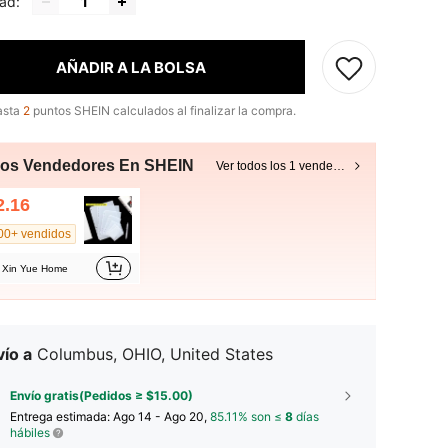
ad:
AÑADIR A LA BOLSA
asta
2
puntos SHEIN calculados al finalizar la compra.
ros Vendedores En SHEIN
Ver todos los 1 vendedores
2.16
00+ vendidos
Xin Yue Home
ío a
Columbus, OHIO, United States
Envío gratis(Pedidos ≥ $15.00)
Entrega estimada:
Ago 14 - Ago 20,
85.11% son ≤
8
días
hábiles