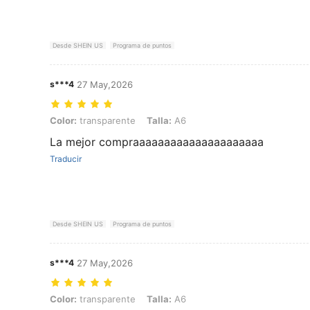
Desde SHEIN US
Programa de puntos
s***4
27 May,2026
Color: transparente, Talla: A6
Color:
transparente
Talla:
A6
La mejor compraaaaaaaaaaaaaaaaaaaaa
Traducir
Desde SHEIN US
Programa de puntos
s***4
27 May,2026
Color: transparente, Talla: A6
Color:
transparente
Talla:
A6