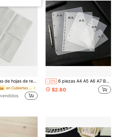
al PP duradero, adecuadas para artículos de oficina, tarjetas de visita y álbumes de fotos, para útiles escolares, de vuelta a la escuela
6 piezas A4 A5 A6 A7 B5 Respaldo de carpeta de hojas sueltas transparente esmerilado, cubierta de libro sellada, respaldo de pegatina, álbum de pegatinas, página de sello cultural, página de recarga de álbum de sellos, tablero de libro de pegatinas 3D, libro de pegatinas, utilizado para hacer libros de pegatinas, cubierta de libro, suministros de papelería de oficina
-22%
en Cubiertas de hojas sueltas
os
$2.80
vendidos