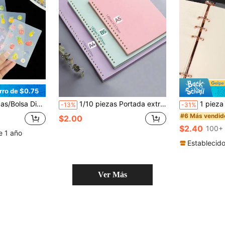
rro de $0.75
s de repuesto de hojas sueltas, Cuaderno de pegatinas portátil, Adecuado para almacenamiento de pegatinas, Planificador DIY, Cuadernos, Álbumes de recortes, Planificadores de viaje/presupuesto, Suministros escolares, Suministros de oficina, Etc.
1/10 piezas Portada extraíble para hojas sueltas A4/B5/A5 (sin anillos para hojas sueltas, sin páginas interiores), Portada para carpeta de hojas sueltas sin rayones, unicolor minimalista, varios colores disponibles
1 pieza 5 hojas divisoras A5 (transparente, negro, blanco) con etiquetas, para carpeta de anillas A5 de plást
-13%
-31%
#6 Más vendid
$2.00
$2.40
100+ 
e 1 año
Establecid
Ver Más