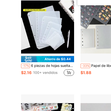
Ahorro de $0.44
6 piezas de hojas sueltas transparentes y con escarcha en tamaños A5/A6/A7/A4, para hacer libros de sellos, álbumes de pegatinas, páginas de sellos culturales, recambios de almohadillas de sellos, tableros de pegatinas de libros 3D, libros de pegatinas, para hacer libros de pegatinas, cubiertas de libros, artículos de oficina
Papel de liberación de doble cara PET transparente A5/A6/A7/M5/A8, divisores de libros de pegatinas de carcasa dura gruesa, divisores de carpetas de hojas sueltas, cuadernos, papel de hojas sueltas, collage, pegatinas de burbujas de cristal, libros de pega
-17%
-33%
$2.16
$1.88
100+ vendidos