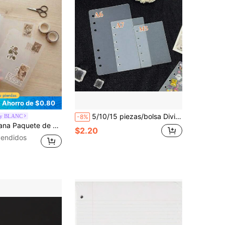
Ahorro de $0.80
5/10/15 piezas/bolsa Divisores de libro de pegatinas A6/A7/M5, hojas de pegatinas 3D con relieve de cristal, para hacer libros de pegatinas, regalos de Navidad y Año Nuevo, páginas de relleno gruesas para libros de pegatinas, divisores de cuadernos, material de PP, adecuado para libros de pegatinas, cuadernos, planificadores de presupuesto, pegatinas de burbujas de cristal, útiles escolares, suministros estudiantiles y de oficina
by BLANC
-8%
transparentes mate para carpeta de hojas sueltas – Álbum de pegatinas, sellos y adhesivos
$2.20
endidos