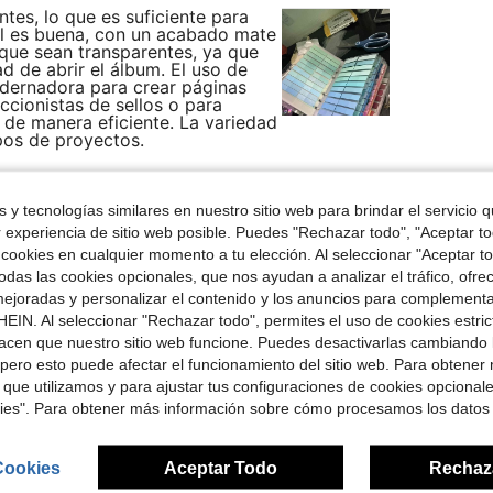
ntes, lo que es suficiente para
al es buena, con un acabado mate
que sean transparentes, ya que
d de abrir el álbum. El uso de
uadernadora para crear páginas
ccionistas de sellos o para
 de manera eficiente. La variedad
ipos de proyectos.
 y tecnologías similares en nuestro sitio web para brindar el servicio qu
Útil (0)
r experiencia de sitio web posible. Puedes "Rechazar todo", "Aceptar t
 cookies en cualquier momento a tu elección. Al seleccionar "Aceptar to
das las cookies opcionales, que nos ayudan a analizar el tráfico, ofre
señas
ejoradas y personalizar el contenido y los anuncios para complementa
EIN. Al seleccionar "Rechazar todo", permites el uso de cookies estri
acen que nuestro sitio web funcione. Puedes desactivarlas cambiando 
pero esto puede afectar el funcionamiento del sitio web. Para obtener
 que utilizamos y para ajustar tus configuraciones de cookies opcional
ron
kies". Para obtener más información sobre cómo procesamos los datos
Cookies
Aceptar Todo
Rechaz