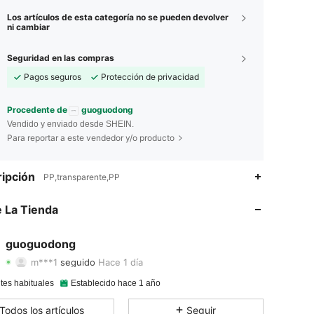
Los artículos de esta categoría no se pueden devolver
ni cambiar
Seguridad en las compras
Pagos seguros
Protección de privacidad
Procedente de
guoguodong
Vendido y enviado desde SHEIN.
Para reportar a este vendedor y/o producto
4.92
37
748
ipción
PP,transparente,PP
4.92
37
748
 La Tienda
4.92
37
748
guoguodong
m***1
seguido
Hace 1 día
4.92
37
748
Calificación
Artículos
Seguidores
tes habituales
Establecido hace 1 año
4.92
37
748
Todos los artículos
Seguir