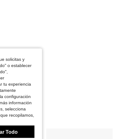
e solicitas y
odo" o establecer
do",
cer
r tu experiencia
ctamente
la configuración
 más información
es, selecciona
 que recopilamos,
ar Todo