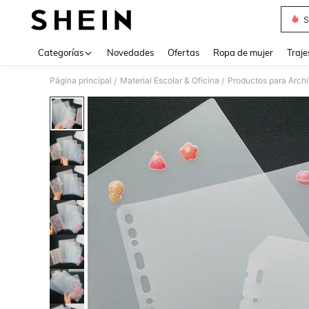
S
Use up 
Categorías
Novedades
Ofertas
Ropa de mujer
Traje
Página principal
Material Escolar & Oficina
Productos para Archi
/
/