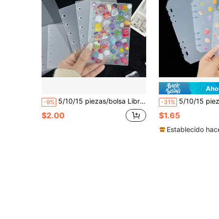
Aho
5/10/15 piezas/bolsa Libro de pegatinas sueltas A6/A7/M5, Libro de pegatinas duro suelto, Pegatinas de cartón con relieve 3D, Producción de libros de pegatinas, Regalos de Navidad y Año Nuevo, Libro de pegatinas duro suelto grueso, Tablero de partición de libro suelto, Hoja de PP, Adecuado para libros de pegatinas, cuadernos, libros de planificación presupuestaria, collages, pegatinas de burbujas de cristal, útiles escolares, útiles para estudiantes, útiles de oficina, etc.
5/10/15 piezas/Bolsa Divisores de hojas sueltas A5/A6/A7/M5, Hojas divisoras translúcidas mate, Divisores asimétricos anti-atasco, Páginas adhesivas con almohadilla de pegatinas, Divisores de carpeta de hojas sueltas, Divisores de hojas sueltas de material PP grueso, Página
-9%
-31%
$2.00
$1.65
Establecido hac