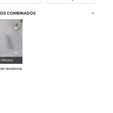
4.92
37
748
LOS COMBINADOS
4.92
37
748
4.92
37
748
4.92
37
748
4.92
37
748
 Artículos
s de tendencia