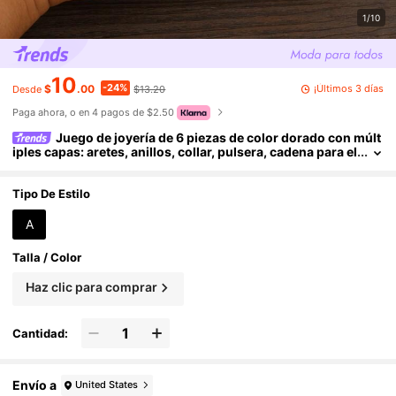
1/10
10
-24%
¡Últimos 3 días
$
.00
$13.20
Desde
Paga ahora, o en 4 pagos de $2.50
Juego de joyería de 6 piezas de color dorado con múlt
iples capas: aretes, anillos, collar, pulsera, cadena para el
pelo, pasador de pelo, regalo para fiesta
Tipo De Estilo
A
Talla / Color
Haz clic para comprar
Cantidad:
Envío a
United States