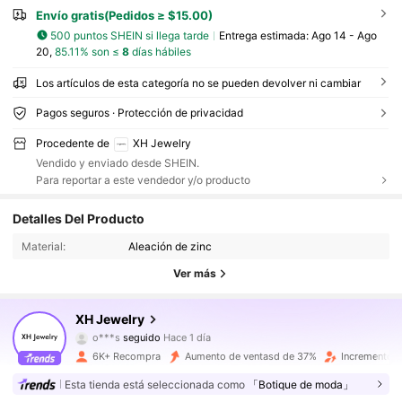
Envío gratis(Pedidos ≥ $15.00)
500 puntos SHEIN si llega tarde
Entrega estimada:
Ago 14 - Ago
20,
85.11% son ≤
8
días hábiles
Los artículos de esta categoría no se pueden devolver ni cambiar
Pagos seguros · Protección de privacidad
Procedente de
XH Jewelry
Vendido y enviado desde SHEIN.
Para reportar a este vendedor y/o producto
4.6K Seguidores
4.78
Detalles Del Producto
Material:
Aleación de zinc
4.6K Seguidores
4.78
Ver más
4.6K Seguidores
4.78
XH Jewelry
o***s
seguido
Hace 1 día
6K+ Recompra
Aumento de ventasd de 37%
Incremento 
4.6K Seguidores
4.78
Esta tienda está seleccionada como
「Botique de moda」