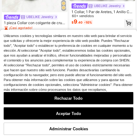
UBELIKE Jewelry
1 Collar, 1 Par de Aretes, 1 Anillo Co
njunto de Joyería de Moda, Colgant
60+ vendidos
UBELIKE Jewelry
e Redondo Enchapado en Oro con
9
$
.40
-10%
1 pieza Collar con colgante de cruz
Cordón Negro, Conjunto de 3 Pieza
dorado de moda para mujer, adecua
¡Casi agotado!
s, Adecuado para Novia Europea, Af
do para novia saudí, europea, ameri
100+ vendidos
ricana, de Medio Oriente, de Dubai,
cana, de Oriente Medio, de Dubái, a
Utilizamos cookies y tecnologías similares en nuestro sitio web para brindar el servicio
11
Boda, Fiesta, Halloween, Navidad,
$
.60
-9%
fricana, para boda, fiesta, Día de la
que solicitas y ofrecerte la mejor experiencia de sitio web posible. Puedes "Rechazar
Día de San Valentín, Día de la Madr
Madre, San Valentín, cumpleaños, v
todo", "Aceptar todo" o establecer tu preferencia de cookies en cualquier momento a tu
e, Cumpleaños, Regalo de Vacacion
acaciones, uso diario
es, Uso Diario de Collar, Pulsera, Ar
elección. Al seleccionar "Aceptar todo", estableceremos todas las cookies opcionales,
etes
que nos ayudan a analizar el tráfico, ofrecer funcionalidades mejoradas y personalizar
el contenido y los anuncios para complementar tu experiencia de compra con SHEIN.
Al seleccionar "Rechazar todo", permites el uso de cookies estrictamente necesarias
que hacen que nuestro sitio web funcione. Puedes desactivarlas cambiando la
configuración de tu navegador, pero esto puede afectar el funcionamiento del sitio web.
Para obtener más información sobre las cookies que utilizamos y para ajustar tus
configuraciones de cookies opcionales, selecciona "Administrar cookies". Para obtener
más información sobre cómo procesamos los datos que recopilamos,
Rechazar Todo
4
Aceptar Todo
Ahorro de $2.60
Exquisito conjunto de pulsera, anill
11
o, collar, pendientes, diadema y pin
Administrar Cookies
$
.20
-19%
¡24% DE DESCUENTO!
AÑADIR A LA BOLSA
za para el cabello con diseño floral,
estilo Dubái para mujeres africanas,