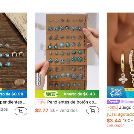
rro de $0.98
Ahorro de $0.43
 sombrero vaquero, bota vaquera, cabeza de toro, corazón, cuadrado y lágrima, para uso diario
Pendientes de botón con múltiples elementos de estilo vaquero vintage occidental, sombrero/botas/toro/caballo/corazón con turquesa artificial, conjunto de pendientes encantadores para mujer, adecuados para uso diario/reuniones/fiestas/vacaciones en múltiples escenarios
Curati
-13%
Juego de 4 piezas de pendientes redondos para mujer chapados en oro de 18
-28%
idos
$2.77
80+ vendidos
¡Casi agotado
$3.44
100+
con cupón