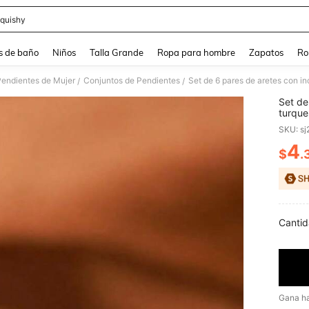
quishy
and down arrow keys to navigate search Búsqueda reciente and Busca y Encuentr
s de baño
Niños
Talla Grande
Ropa para hombre
Zapatos
Ro
Pendientes de Mujer
Conjuntos de Pendientes
/
/
Set de
turque
mujere
SKU: s
4
$
.
PR
Cantid
Gana h