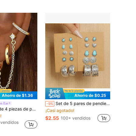
Ahorro de $1.36
Ahorro de $0.25
Set de 5 pares de pendientes de aro con concha decorativa de plata antigua y piedra de turquesa para mujeres
on Ear
-9%
K con circonita brillante, pendientes de botón con cadena de borla de moda única, clips de oreja de perforación falsa, regalo para vestirse en días festivos
¡Casi agotado!
!
$2.55
100+ vendidos
 vendidos