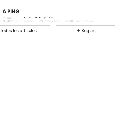
4.88
71
3.3K
A PING
t***t
está navegando
4.88
71
3.3K
Calificación
Artículos
Seguidores
Todos los artículos
Seguir
4.88
71
3.3K
4.88
71
3.3K
4.88
71
3.3K
4.88
71
3.3K
4.88
71
3.3K
4.88
71
3.3K