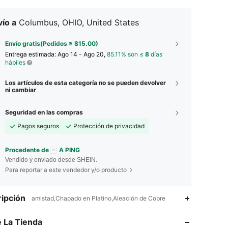
ío a
Columbus, OHIO, United States
Envío gratis(Pedidos ≥ $15.00)
Entrega estimada:
Ago 14 - Ago 20,
85.11% son ≤
8
días
hábiles
Los artículos de esta categoría no se pueden devolver
ni cambiar
Seguridad en las compras
Pagos seguros
Protección de privacidad
Procedente de
A PING
Vendido y enviado desde SHEIN.
Para reportar a este vendedor y/o producto
ipción
amistad,Chapado en Platino,Aleación de Cobre
4.88
71
3.3K
 La Tienda