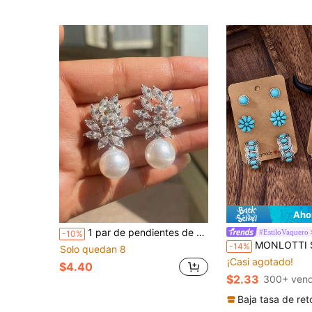
Aho
1 par de pendientes de botón elegantes y lujosos con diseño floral, con circonita cúbica sintética y perla falsa, joyería para mujer para uso diario, banquetes, fiestas y regalos
#EstiloVaquero
-10%
MONLOTTI Set de 2/6/12 piezas de pendientes occidentales de estilo retro con turquesa, pend
-14%
Solo quedan 8
¡Casi agotado!
$4.40
$2.33
300+ vend
Baja tasa de ret