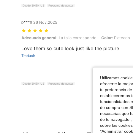
Desde SHEIN US
Programa de puntos
p***x
26 Nov,2025
Adecuado general: La talla corresponde, Color: Plateado
Adecuado general:
La talla corresponde
Color:
Plateado
Love them so cute look just like the picture
Traducir
Utilizamos cookies
ofrecerte la mejo
Desde SHEIN US
Programa de puntos
tu preferencia de
estableceremos to
Ver Más Re
funcionalidades m
de compra con SH
necesarias que h
de tu navegador, 
sobre las cookies
"Administrar coo