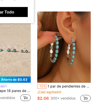
ar Todo
Ahorro de $0.63
1 par de pendientes de aro ovalados grandes de metal, estilo occidental vintage, declaración bohemia delicada, pendientes de vaquera para mujeres y niñas, regalo
cape
-10%
s colgantes geométricos de turquesa, joyas de estilo bohemio para mujeres Cottagecore, atuendo de verano
¡Casi agotado!
vendidos
$2.06
300+ vendidos