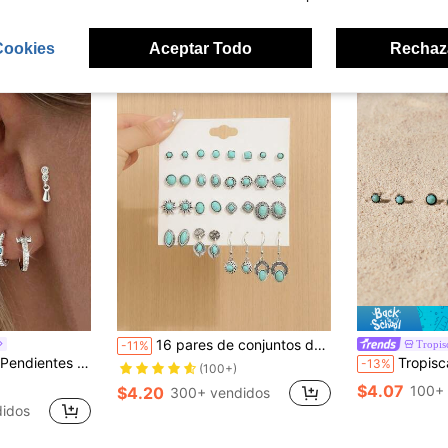
ron
Cookies
Aceptar Todo
Rechaz
16 pares de conjuntos de aretes de botón y aretes colgantes geométricos de turquesa, joyas de estilo bohemio para mujeres
Tropis
-11%
a de un solo lado, conjunto elegante minimalista, adecuado para citas de mujeres, fiestas, uso diario
Tropiscape 16 pares de aretes de tuerca y arete
-13%
(100+)
$4.07
100+ 
$4.20
300+ vendidos
idos