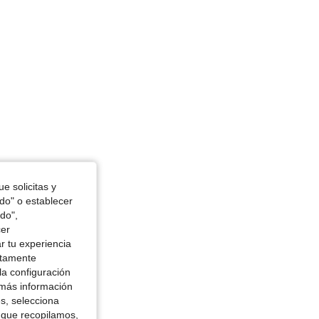
e solicitas y
odo" o establecer
do",
cer
r tu experiencia
ctamente
la configuración
 más información
es, selecciona
 que recopilamos,