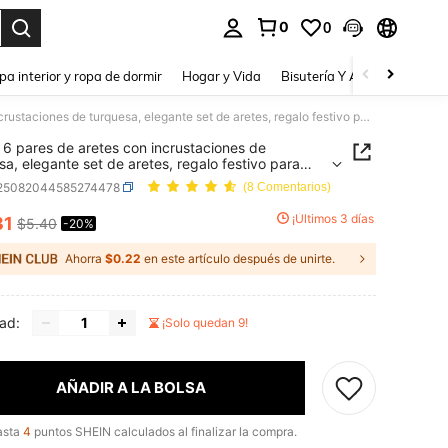
0
0
a. Press Enter to select.
pa interior y ropa de dormir
Hogar y Vida
Bisutería Y Accesorios
Be
Set de 6 pares de aretes con incrustaciones de turquesa, elegante set de aretes, regalo festivo para mujeres
 6 pares de aretes con incrustaciones de
sa, elegante set de aretes, regalo festivo para
s
j25082044585274478
(8 Comentarios)
¡Últimos 3 días
31
$5.40
-20%
ICE AND AVAILABILITY
Ahorra
$0.22
en este artículo después de unirte.
ad:
¡Solo quedan 9!
AÑADIR A LA BOLSA
asta
4
puntos SHEIN calculados al finalizar la compra.