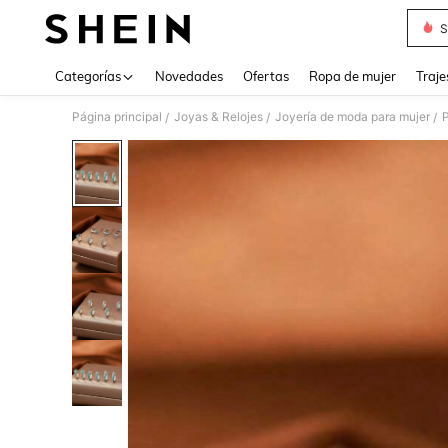
S
Use up 
Categorías
Novedades
Ofertas
Ropa de mujer
Traje
Página principal
Joyas & Relojes
Joyería de moda para mujer
/
/
/