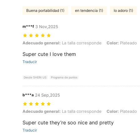
Buena portabilidad (1)
en tendencia (1)
lo adoro (1)
m***f
3 Nov,2025
Adecuado general: La talla corresponde, Color: Plateado
Adecuado general:
La talla corresponde
Color:
Plateado
Super cute I love them
Traducir
Desde SHEIN US
Programa de puntos
b***a
24 Sep,2025
Adecuado general: La talla corresponde, Color: Plateado
Adecuado general:
La talla corresponde
Color:
Plateado
Super cute they’re soo nice and pretty
Traducir