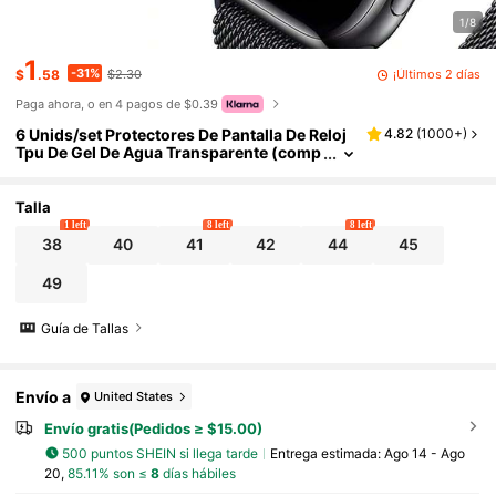
1/8
1
-31%
¡Últimos 2 días
$
.58
$2.30
Paga ahora, o en 4 pagos de $0.39
6 Unids/set Protectores De Pantalla De Reloj
4.82
(
1000+
)
Tpu De Gel De Agua Transparente (comp
atible Con Relojes Apple: 38mm, 40mm,
41mm, 42mm, 44mm, 45mm, 49mm)
Talla
1 left
8 left
8 left
38
40
41
42
44
45
49
Guía de Tallas
Envío a
United States
Envío gratis(Pedidos ≥ $15.00)
500 puntos SHEIN si llega tarde
Entrega estimada:
Ago 14 - Ago
20,
85.11% son ≤
8
días hábiles