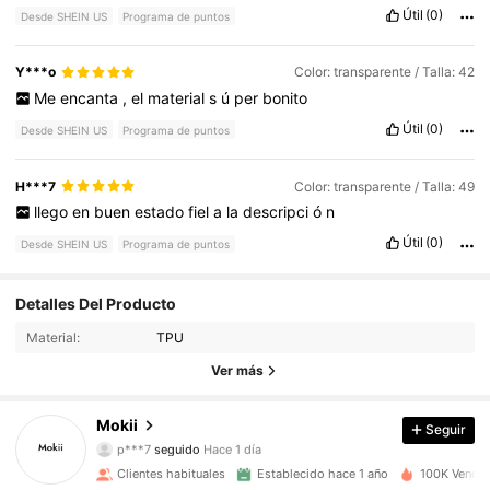
Útil
(0)
Desde SHEIN US
Programa de puntos
Y***o
Color: transparente / Talla: 42
Me
encanta
,
el
material
s
ú
per
bonito
Útil
(0)
Desde SHEIN US
Programa de puntos
H***7
Color: transparente / Talla: 49
llego
en
buen
estado
fiel
a
la
descripci
ó
n
Útil
(0)
Desde SHEIN US
Programa de puntos
2.5K Seguidores
4.90
Detalles Del Producto
Material:
TPU
2.5K Seguidores
4.90
Ver más
2.5K Seguidores
4.90
Mokii
Seguir
p***7
seguido
Hace 1 día
2.5K Seguidores
4.90
Clientes habituales
Establecido hace 1 año
100K Vendid