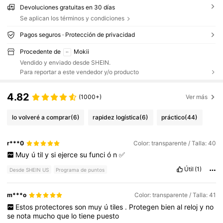
Devoluciones gratuitas en 30 días
Se aplican los términos y condiciones
Pagos seguros · Protección de privacidad
Procedente de
Mokii
Vendido y enviado desde SHEIN.
Para reportar a este vendedor y/o producto
4.82
(1000+)
Ver más
lo volveré a comprar
(6)
rapidez logística
(6)
práctico
(44)
r***0
Color: transparente / Talla: 40
Muy
ú
til
y
si
ejerce
su
funci
ó
n
✅
Útil
(1)
Desde SHEIN US
Programa de puntos
m***o
Color: transparente / Talla: 41
Estos
protectores
son
muy
ú
tiles
.
Protegen
bien
al
reloj
y
no
se
nota
mucho
que
lo
tiene
puesto