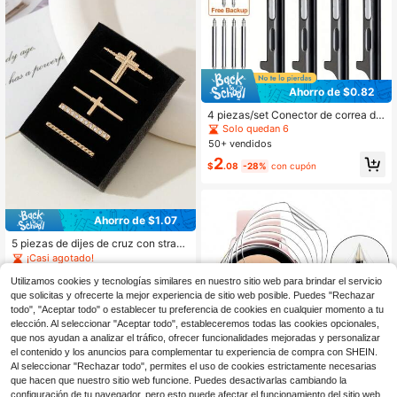
Ahorro de $0.82
4 piezas/set Conector de correa de
reloj de 14-16-18-20-22 mm de an
Solo quedan 6
cho compatible con Apple Watch Ul
50+ vendidos
tra 2 de 49 mm, 45 mm, 44 mm, 42
2
mm, 41 mm, 40 mm, 38 mm, adapta
$
.08
-28%
con cupón
dor compatible con correas de Appl
e Watch Ultra Series 9 SE 8 7 6 5 4
3 2 1 como regalo para estudiantes
que regresan a la escuela
Ahorro de $1.07
5 piezas de dijes de cruz con strass
para correa de , juego de accesorio
¡Casi agotado!
s decorativos de bucles de metal co
50+ vendidos
n cristal brillante, dorado
Utilizamos cookies y tecnologías similares en nuestro sitio web para brindar el servicio
2
que solicitas y ofrecerte la mejor experiencia de sitio web posible. Puedes "Rechazar
$
.33
-31%
todo", "Aceptar todo" o establecer tu preferencia de cookies en cualquier momento a tu
elección. Al seleccionar "Aceptar todo", estableceremos todas las cookies opcionales,
que nos ayudan a analizar el tráfico, ofrecer funcionalidades mejoradas y personalizar
el contenido y los anuncios para complementar tu experiencia de compra con SHEIN.
Al seleccionar "Rechazar todo", permites el uso de cookies estrictamente necesarias
Ahorro de $0.20
que hacen que nuestro sitio web funcione. Puedes desactivarlas cambiando la
Película Protectora Transparente D
configuración de tu navegador, pero esto puede afectar el funcionamiento del sitio web.