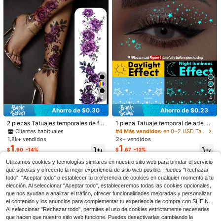
4
4
#4 Más vendidos
en 0~2 USD Tatuajes temporales
Ahorro de $0.30
Ahorro de $0.23
¡Casi agotado!
2 piezas Tatuajes temporales de flo
1 pieza Tatuaje temporal de arte co
#4 Más vendidos
#4 Más vendidos
en 0~2 USD Tatuajes temporales
en 0~2 USD Tatuajes temporales
Ahorro de $1.00
6
r morada sexy, tatuajes falsos a pru
rporal original con tinta azul y blan
Clientes habituales
¡Casi agotado!
¡Casi agotado!
eba de agua y realistas para mujere
ca que brilla en la oscuridad, patrón
1.8k+ vendidos
2k+ vendidos
Conjunto de Top de manga corta co
SHEIN Leap Crew Conjunto de sud
#4 Más vendidos
en 0~2 USD Tatuajes temporales
s, calcomanías de arte corporal par
de estrellas brillantes para ojos, car
n gráfico de letras y pantalones car
adera con hombros caídos, gráfico
1
1
700+ vendidos
(100+)
¡Casi agotado!
¡Casi agotado!
$
.90
-14%
$
.67
-12%
a brazo, pierna, pecho
a y Body, tatuaje falso impermeabl
go para niña preadolescente
de letras y bloques de color, y panta
8
300+ vendidos
(100+)
e con purpurina, dura 2-5 días, cubr
$
.49
-11%
lones acampanados de invierno par
Utilizamos cookies y tecnologías similares en nuestro sitio web para brindar el servicio
14
e cicatrices, adecuado para brazo
a niña preadolescente, otoño
$
.29
-11%
que solicitas y ofrecerte la mejor experiencia de sitio web posible. Puedes "Rechazar
s, muñecas, hombros, piernas, cintu
todo", "Aceptar todo" o establecer tu preferencia de cookies en cualquier momento a tu
ra, cuello, manos, pecho, muslos, d
edos, regalo sorpresa para fiestas d
elección. Al seleccionar "Aceptar todo", estableceremos todas las cookies opcionales,
8-12 Years
e cumpleaños (brilla en la oscurida
que nos ayudan a analizar el tráfico, ofrecer funcionalidades mejoradas y personalizar
d después de la exposición a la luz)
el contenido y los anuncios para complementar tu experiencia de compra con SHEIN.
Al seleccionar "Rechazar todo", permites el uso de cookies estrictamente necesarias
que hacen que nuestro sitio web funcione. Puedes desactivarlas cambiando la