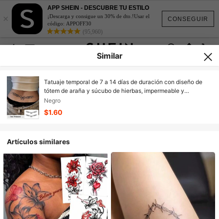
APP SHEIN - DESCUBRE TU ESTILO
×
¡Descarga y consigue un 30% de dto.!Usar el
CONSEGUIR
código: APPOFF30
(95,960)
Similar
Tatuaje temporal de 7 a 14 días de duración con diseño de
tótem de araña y súcubo de hierbas, impermeable y
resistente al sudor, pegatina de tatuaje falso de súcubo para
Negro
la cintura, arte corporal de tatuaje temporal, apto para uso
$1.60
diario
Artículos similares