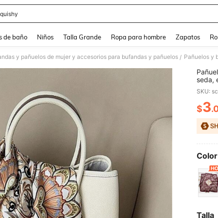
quishy
and down arrow keys to navigate search Búsqueda reciente and Busca y Encuentr
s de baño
Niños
Talla Grande
Ropa para hombre
Zapatos
Ro
andas y pañuelos de mujer y accesorios para bufandas y pañuelos
Pañuelos y 
/
Pañuel
seda, 
Puede 
SKU: s
pañuel
3
$
.
PR
Color
Talla