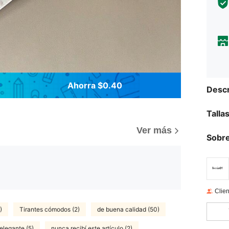
Ahorra $0.40
Descr
Talla
Ver más
Sobre
Clien
)
Tirantes cómodos (2)
de buena calidad (50)
elegante (5)
nunca recibí este artículo (2)