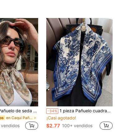
stampado para mujer, Pañuelo para el cuello, Diadema, Chal de moda para mujer, Pañuelo, Esencial para vacaciones y viajes
1 pieza Pañuelo cuadrado de 90*90cm con sensación de lino fino, estampado de animales del bosque azul y blanco para todas las estaciones, pañuelo multiusos para el cuello, la cintura, salidas diarias, fiestas, viajes, toalla de playa, vacaciones
-34%
¡Casi agotado!
en Caqui Pañuelos y bufandas cuadradas para mujer
os
$2.77
 vendidos
100+ vendidos