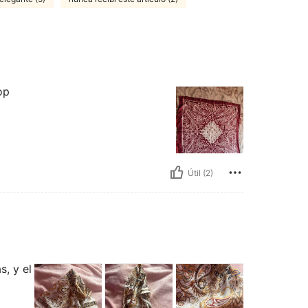
op
Útil (2)
, y el