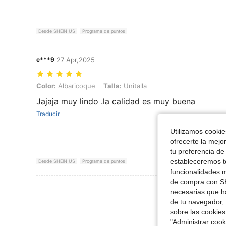
Desde SHEIN US
Programa de puntos
e***9
27 Apr,2025
Color: Albaricoque, Talla: Unitalla
Color:
Albaricoque
Talla:
Unitalla
Jajaja muy lindo .la calidad es muy buena
Traducir
Utilizamos cookies
ofrecerte la mejo
tu preferencia de
estableceremos to
Desde SHEIN US
Programa de puntos
funcionalidades m
de compra con SH
Ver Más Re
necesarias que h
de tu navegador, 
sobre las cookies
"Administrar coo