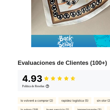
Evaluaciones de Clientes
(100+)
4.93
Política de Reseñas
lo volveré a comprar (2)
rapidez logística (5)
sin olor (2
lo adoro (39)
buen servicio (1)
impresionante (3)