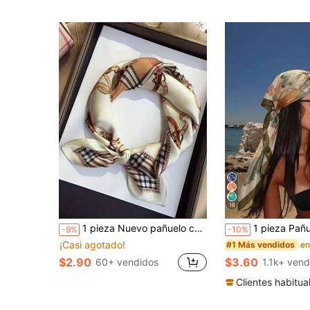
16
1 pieza Nuevo pañuelo cuadrado de verano de moda con estampado de letras, patrón de caballo retro, ligero y de imitación de seda de lujo, versátil y adecuado como pañuelo para la cabeza
1 pieza Pañuelo/Bandana con estampado floral casual para mujer, estilo bohemio de vacaciones, env
-9%
-10%
¡Casi agotado!
#1 Más vendidos
$2.90
$3.60
60+ vendidos
1.1k+ vend
Clientes habitua