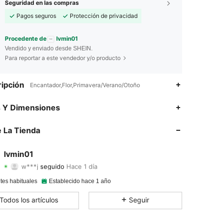
Seguridad en las compras
Pagos seguros
Protección de privacidad
Procedente de
lvmin01
Vendido y enviado desde SHEIN.
Para reportar a este vendedor y/o producto
ipción
Encantador,Flor,Primavera/Verano/Otoño
4.92
82
1.9K
s Y Dimensiones
4.92
82
1.9K
 La Tienda
4.92
82
1.9K
lvmin01
w***j
seguido
Hace 1 día
4.92
82
1.9K
Calificación
Artículos
Seguidores
tes habituales
Establecido hace 1 año
4.92
82
1.9K
Todos los artículos
Seguir
4.92
82
1.9K