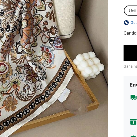
Unit
Guí
Cantid
Gana h
Env