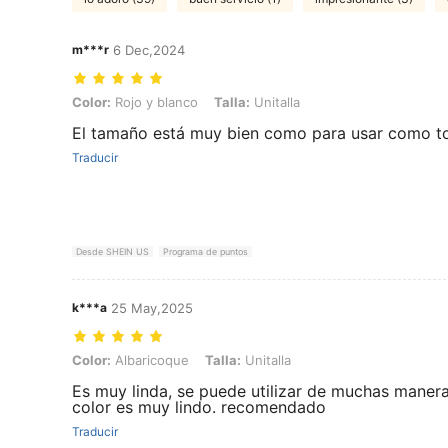
m***r
6 Dec,2024
Color: Rojo y blanco, Talla: Unitalla
Color:
Rojo y blanco
Talla:
Unitalla
El tamaño está muy bien como para usar como t
Traducir
Desde SHEIN US
Programa de puntos
k***a
25 May,2025
Color: Albaricoque, Talla: Unitalla
Color:
Albaricoque
Talla:
Unitalla
Es muy linda, se puede utilizar de muchas maneras
color es muy lindo. recomendado
Traducir