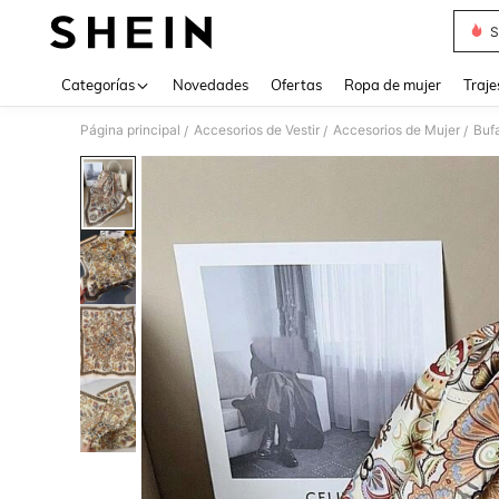
S
Use up 
Categorías
Novedades
Ofertas
Ropa de mujer
Traje
Página principal
Accesorios de Vestir
Accesorios de Mujer
Buf
/
/
/