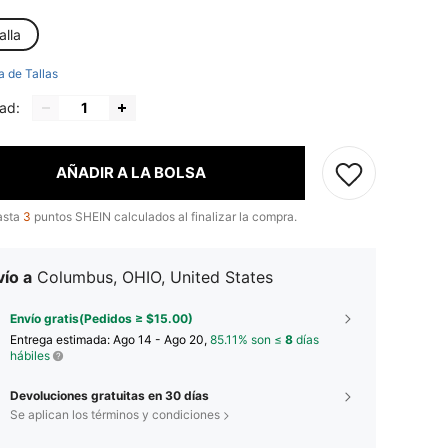
alla
a de Tallas
ad:
AÑADIR A LA BOLSA
asta
3
puntos SHEIN calculados al finalizar la compra.
ío a
Columbus, OHIO, United States
Envío gratis(Pedidos ≥ $15.00)
Entrega estimada:
Ago 14 - Ago 20,
85.11% son ≤
8
días
hábiles
Devoluciones gratuitas en 30 días
Se aplican los términos y condiciones