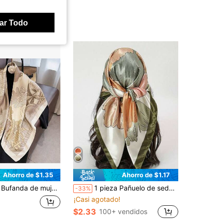
ar Todo
Ahorro de $1.35
Ahorro de $1.17
da de lujo simple y generosa, adecuada para uso casual de moda callejera, se puede usar como pañuelo para la cabeza, chal, bufanda para el cuello, añadiendo realces al estilo del atuendo, regalo para cumpleaños, Día de la Madre, Día de la Mujer y otras festividades
1 pieza Pañuelo de seda cuadrado de 90cm con patrón floral minimalista, nuevo pañuelo cuadrado, pañuelo multifuncional, cinturón, decoración, adecuado para mujeres, primavera, playa, vacaciones, esencial de viaje
-33%
¡Casi agotado!
$2.33
100+ vendidos