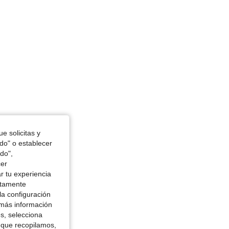
e solicitas y
odo" o establecer
do",
cer
r tu experiencia
ctamente
la configuración
 más información
es, selecciona
 que recopilamos,