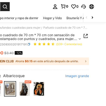
0
0
a. Press Enter to select.
pa interior y ropa de dormir
Hogar y Vida
Bisutería Y Accesorios
Be
bufandas cuadradas para mujer
Pañuelo cuadrado de 70 cm * 70 cm con sensación de seda, estampado con puntos y cuadrados, para mujer. Puede usarse como pañuelo, diadema, bufanda o pañuelo de viaje
/
o cuadrado de 70 cm * 70 cm con sensación de
estampado con puntos y cuadrados, para mujer.
usarse como pañuelo, diadema, bufanda o
c2309300201917191
(100+ Comentarios)
o de viaje
00
$3.40
-12%
ICE AND AVAILABILITY
Ahorra
$0.15
en este artículo después de unirte.
:
Albaricoque
Imagen grande