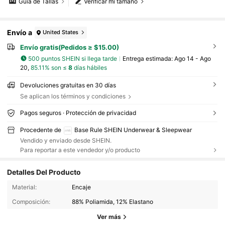
Guía de Tallas
Verificar mi tamaño
Envío a
United States
Envío gratis(Pedidos ≥ $15.00)
500 puntos SHEIN si llega tarde
Entrega estimada:
Ago 14 - Ago
20,
85.11% son ≤
8
días hábiles
Devoluciones gratuitas en 30 días
Se aplican los términos y condiciones
Pagos seguros · Protección de privacidad
Procedente de
Base Rule SHEIN Underwear & Sleepwear
Vendido y enviado desde SHEIN.
Para reportar a este vendedor y/o producto
Detalles Del Producto
Material:
Encaje
1.1M Seguidores
4.88
Composición:
88% Poliamida, 12% Elastano
Ver más
1.1M Seguidores
4.88