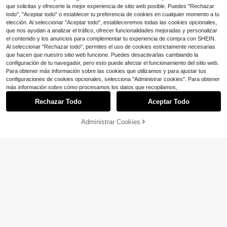
ómodo &
que solicitas y ofrecerte la mejor experiencia de sitio web posible. Puedes "Rechazar
todo", "Aceptar todo" o establecer tu preferencia de cookies en cualquier momento a tu
elección. Al seleccionar "Aceptar todo", estableceremos todas las cookies opcionales,
que nos ayudan a analizar el tráfico, ofrecer funcionalidades mejoradas y personalizar
el contenido y los anuncios para complementar tu experiencia de compra con SHEIN.
Al seleccionar "Rechazar todo", permites el uso de cookies estrictamente necesarias
que hacen que nuestro sitio web funcione. Puedes desactivarlas cambiando la
configuración de tu navegador, pero esto puede afectar el funcionamiento del sitio web.
Para obtener más información sobre las cookies que utilizamos y para ajustar tus
configuraciones de cookies opcionales, selecciona "Administrar cookies". Para obtener
más información sobre cómo procesamos los datos que recopilamos,
Rechazar Todo
Aceptar Todo
Administrar Cookies
¡53% DE DESCUENTO!
AÑADIR A LA BOLSA
Ahorro de $1.40
5
3 piezas Sujetadores Bandeau con
DesireSculpt Sujetador push-up sin
Cierre Frontal en Forma de Abanico
100+ vendidos
tirantes antideslizante con aros, cie
1.8k+ vendidos
Multicolor, Sujetadores Sin Tirantes
rre delantero, adecuado para busto
12
6
$
.19
-10%
con cupón
$
.89
-10%
con cupón
Mejorados Antideslizantes Engrosa
pequeño, incluye tirantes invisibles,
dos Sin Alambre Invisible Cómodos
uso versátil
para Mujeres