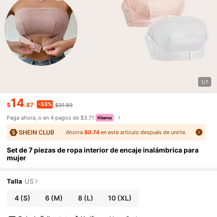
1/7
14
-53%
$
.87
$31.89
Paga ahora, o en 4 pagos de $3.71
Ahorra
$0.74
en este artículo después de unirte.
Set de 7 piezas de ropa interior de encaje inalámbrica para
mujer
Talla
US
4
(S)
6
(M)
8
(L)
10
(XL)