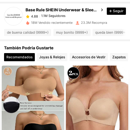
Base Rule SHEIN Underwear & Sleepwear
Seguir
1.1M Seguidores
4.88
18M Vendido recientemente
23.3M Recompra
de buena calidad (9999+)
muy bonito (9999+)
queda bien (9999+)
1.1M Seguidores
4.88
También Podría Gustarte
1.1M Seguidores
4.88
Recomendados
Joyas & Relojes
Accesorios de Vestir
Zapatos
1.1M Seguidores
4.88
1.1M Seguidores
4.88
1.1M Seguidores
4.88
1.1M Seguidores
4.88