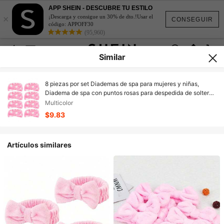
APP SHEIN - DESCUBRE TU ESTILO
×
¡Descarga y consigue un 30% de dto.!Usar el
CONSEGUIR
código: APPOFF30
(95,960)
Similar
8 piezas por set Diademas de spa para mujeres y niñas,
Diadema de spa con puntos rosas para despedida de soltera,
fiesta de pijamas, Diademas para cuidado de la piel y
Multicolor
maquillaje, Diademas para lavado de cara,
$9.83
Artículos similares