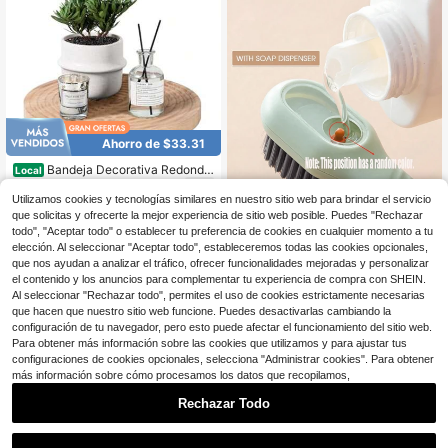
plantas de interior, regalos para muj
eres (sin maceta)
Ahorro de $33.31
Bandeja Decorativa Redonda
Local
Estilo Granja para Decoración de B
33
$
.39
-50%
año, Organizador de Madera para E
Utilizamos cookies y tecnologías similares en nuestro sitio web para brindar el servicio
ncimera de Cocina para Perfume, V
que solicitas y ofrecerte la mejor experiencia de sitio web posible. Puedes "Rechazar
Envío gratis
ela, Planta, 11 Pulgadas
todo", "Aceptar todo" o establecer tu preferencia de cookies en cualquier momento a tu
elección. Al seleccionar "Aceptar todo", estableceremos todas las cookies opcionales,
que nos ayudan a analizar el tráfico, ofrecer funcionalidades mejoradas y personalizar
Clientes habituales
el contenido y los anuncios para complementar tu experiencia de compra con SHEIN.
Solo quedan 1
1 pieza Cepillo multifuncional para
Al seleccionar "Rechazar todo", permites el uso de cookies estrictamente necesarias
zapatos con dispensador de jabón,
Clientes habituales
Clientes habituales
que hacen que nuestro sitio web funcione. Puedes desactivarlas cambiando la
herramienta de limpieza líquida rec
Solo quedan 1
Solo quedan 1
2
configuración de tu navegador, pero esto puede afectar el funcionamiento del sitio web.
argable para zapatos, ropa y limpie
$
.60
-10%
Clientes habituales
za de cocina, cepillo de cerdas sua
Para obtener más información sobre las cookies que utilizamos y para ajustar tus
2
Hay otros vendedores
Solo quedan 1
ves para zapatos, cepillo para zapa
configuraciones de cookies opcionales, selecciona "Administrar cookies". Para obtener
tos sin lavado, cepillo de limpieza d
más información sobre cómo procesamos los datos que recopilamos,
e zapatos. Nota: Durante el embalaj
e y transporte, el producto puede te
Rechazar Todo
ner arañazos, ligero desgaste, rasp
7
aduras, pintura descascarada, man
1
Ahorro de $48.20
chas, ligera diferencia de color, etc.,
0