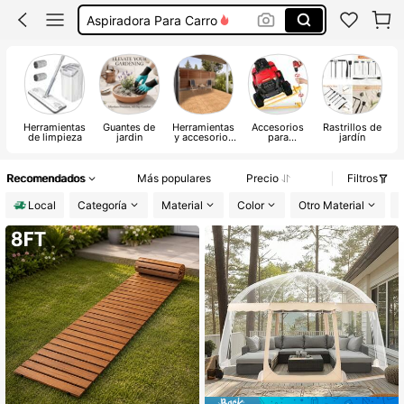
Aspiradora Para Carro
Sopladora De Hojas
Podadora De Cesped
Guantes Para Trabajo
Herramientas
Guantes de
Herramientas
Accesorios
Rastrillos de
H
de limpieza
jardin
y accesorios
para
jardín
p
de jardín
herramientas
eléctricas de
jardín
Recomendados
Más populares
Precio
Filtros
Local
Categoría
Material
Color
Otro Material
F
#1 Más vendidos
en 44+ USD Herramientas de jardinería