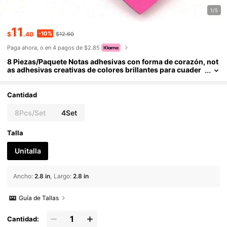
1/5
11
-10%
$
.40
$12.60
Paga ahora, o en 4 pagos de $2.85
8 Piezas/Paquete Notas adhesivas con forma de corazón, not
as adhesivas creativas de colores brillantes para cuader
nos, estudio, escuela y oficina, 2.75 X 2.75 Pulgadas, 30
Piezas/Bloque, 240 Hojas
Cantidad
8Pcs/Set
4Set
Talla
Unitalla
Ancho
:
2.8 in
Largo
:
2.8 in
Guía de Tallas
Cantidad: