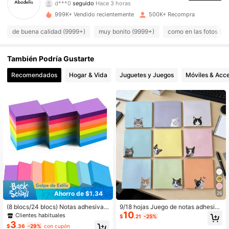
d***0
seguido
Hace 3 horas
999K+ Vendido recientemente
500K+ Recompra
37K Seguidores
4.84
de buena calidad (9999+)
muy bonito (9999+)
como en las fotos (8
37K Seguidores
4.84
También Podría Gustarte
Recomendados
Hogar & Vida
Juguetes y Juegos
Móviles & Acce
37K Seguidores
4.84
37K Seguidores
4.84
37K Seguidores
4.84
37K Seguidores
4.84
Ahorro de $1.34
26
(8 blocs/24 blocs) Notas adhesivas
9/18 hojas Juego de notas adhesiva
37K Seguidores
4.84
10
1.5x2 pulgadas, 8 colores, blocs de
s, Notas adhesivas con diseño lindo
Clientes habituales
$
.21
-25%
notas autoadhesivas brillantes y col
de gato asomándose - Notas adhes
3
$
.36
-29%
con cupón
oridas para oficina, hogar, escuela, r
ivas autoadhesivas adorables, Dise