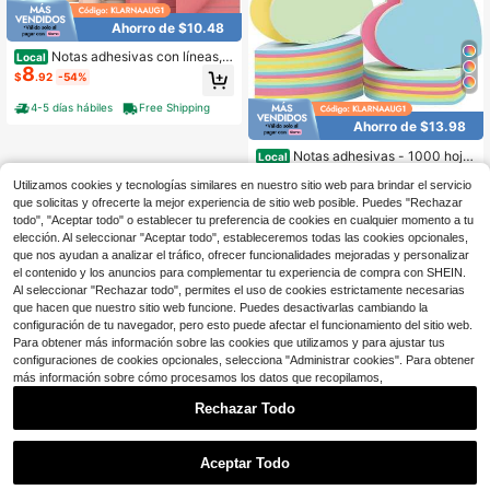
Ahorro de $10.48
Notas adhesivas con líneas, 6
Local
8
blocs, 45 hojas/bloc, colores pastel,
$
.92
-54%
notas adhesivas con líneas, blocs d
e notas adhesivas
4-5 días hábiles
Free Shipping
Ahorro de $13.98
Notas adhesivas - 1000 hoja
Local
13
s de corazón de 4 colores surtidos
$
.98
-50%
Paquete grande de notas adhesiva
Utilizamos cookies y tecnologías similares en nuestro sitio web para brindar el servicio
s, notas Nota adhesiva para oficina/
que solicitas y ofrecerte la mejor experiencia de sitio web posible. Puedes "Rechazar
Free Shipping
escuela/hogar
todo", "Aceptar todo" o establecer tu preferencia de cookies en cualquier momento a tu
elección. Al seleccionar "Aceptar todo", estableceremos todas las cookies opcionales,
que nos ayudan a analizar el tráfico, ofrecer funcionalidades mejoradas y personalizar
el contenido y los anuncios para complementar tu experiencia de compra con SHEIN.
Al seleccionar "Rechazar todo", permites el uso de cookies estrictamente necesarias
que hacen que nuestro sitio web funcione. Puedes desactivarlas cambiando la
configuración de tu navegador, pero esto puede afectar el funcionamiento del sitio web.
Para obtener más información sobre las cookies que utilizamos y para ajustar tus
configuraciones de cookies opcionales, selecciona "Administrar cookies". Para obtener
más información sobre cómo procesamos los datos que recopilamos,
Rechazar Todo
Aceptar Todo