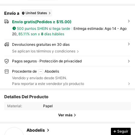
Envío a
United States
Envío gratis(Pedidos ≥ $15.00)
500 puntos SHEIN si llega tarde
Entrega estimada:
Ago 14 - Ago
20,
85.11% son ≤
8
días hábiles
Devoluciones gratuitas en 30 días
Se aplican los términos y condiciones
Pagos seguros · Protección de privacidad
Procedente de
Abodelis
Vendido y enviado desde SHEIN.
Para reportar a este vendedor y/o producto
37K Seguidores
4.84
Detalles Del Producto
Material:
Papel
37K Seguidores
4.84
Ver más
37K Seguidores
4.84
Abodelis
Seguir