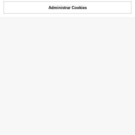
Administrar Cookies
¡10% DE DESCUENTO!
AÑADIR A LA BOLSA