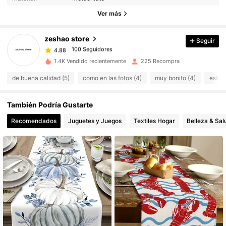
Ver más
zeshao store
Seguir
100 Seguidores
4.88
t***7
seguido
Hace 1 día
100 Seguidores
4.88
1.4K Vendido recientemente
225 Recompra
100 Seguidores
4.88
de buena calidad (5)
como en las fotos (4)
muy bonito (4)
estil
También Podría Gustarte
Recomendados
Juguetes y Juegos
Textiles Hogar
Belleza & Sal