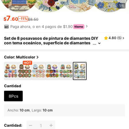
1/6
7
$
.60
-11%
$8.50
Paga ahora, o en 4 pagos de $1.90
Set de 8 posavasos de pintura de diamantes DIY
4.80
(
5
)
con tema oceánico, superficie de diamantes
brillantes redondos, adhesivo resistente con
herramientas completas, fácil para principiantes,
manualidad de alivio del estrés, regalo para Año
Color: Multicolor
Nuevo, Día de San Valentín, Navidad, Día del Maes
tro, decoración del hogar Posavasos de mesa par
a familiares, amigos y maestros
Cantidad
8Pcs
Ancho
:
10 cm
Largo
:
10 cm
Cantidad: