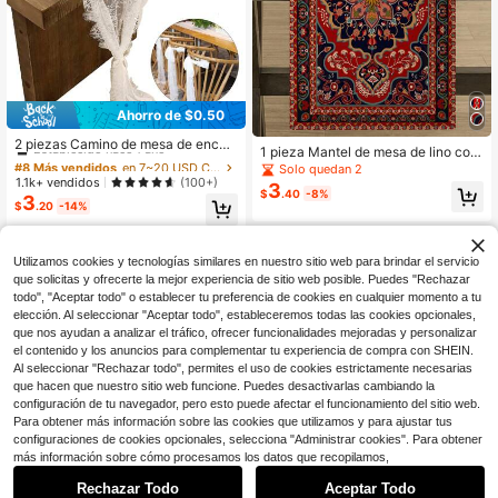
Ahorro de $0.50
#8 Más vendidos
en 7~20 USD Caminos De Mesa De Cocina
Establecido hace 1 año
2 piezas Camino de mesa de encaj
1 pieza Mantel de mesa de lino con
e blanco 14 x 118 pulgadas bordado
#8 Más vendidos
#8 Más vendidos
en 7~20 USD Caminos De Mesa De Cocina
en 7~20 USD Caminos De Mesa De Cocina
diseño geométrico rojo y negro en e
Solo quedan 2
estilo boho para decoración de bod
Establecido hace 1 año
Establecido hace 1 año
1.1k+ vendidos
stilo bohemio, ideal como regalo en
(100+)
3
a, fiesta, despedida de soltera, cami
$
.40
-8%
estilo bohemio para decoración de
3
#8 Más vendidos
en 7~20 USD Caminos De Mesa De Cocina
no de mesa vintage rústico, regalo
$
.20
-14%
hogar, restaurante, comedor, fiestas
Establecido hace 1 año
de inauguración de casa
interiores y exteriores, decoración d
e habitación
Utilizamos cookies y tecnologías similares en nuestro sitio web para brindar el servicio
que solicitas y ofrecerte la mejor experiencia de sitio web posible. Puedes "Rechazar
todo", "Aceptar todo" o establecer tu preferencia de cookies en cualquier momento a tu
elección. Al seleccionar "Aceptar todo", estableceremos todas las cookies opcionales,
que nos ayudan a analizar el tráfico, ofrecer funcionalidades mejoradas y personalizar
Mostrar artículos similares con stock
Ver todo
el contenido y los anuncios para complementar tu experiencia de compra con SHEIN.
Al seleccionar "Rechazar todo", permites el uso de cookies estrictamente necesarias
que hacen que nuestro sitio web funcione. Puedes desactivarlas cambiando la
configuración de tu navegador, pero esto puede afectar el funcionamiento del sitio web.
Para obtener más información sobre las cookies que utilizamos y para ajustar tus
configuraciones de cookies opcionales, selecciona "Administrar cookies". Para obtener
más información sobre cómo procesamos los datos que recopilamos,
Rechazar Todo
Aceptar Todo
Lo sentimos, este producto está agotado.