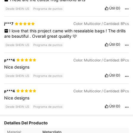
Útil
(0)
Desde SHEIN US
Programa de puntos
j***7
Color: Multicolor / Cantidad: 8Pcs
I
love
that
this
project
came
with
resealable
bags
!
The
drills
are
beautiful
.
Overall
great
quality
🩷
Útil
(0)
Desde SHEIN US
Programa de puntos
p***4
Color: Multicolor / Cantidad: 8Pcs
Nice
designs
Útil
(0)
Desde SHEIN US
Programa de puntos
p***4
Color: Multicolor / Cantidad: 8Pcs
Nice
designs
Útil
(0)
Desde SHEIN US
Programa de puntos
Detalles Del Producto
Material:
Metacrilato