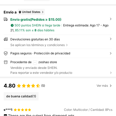
Envío a
United States
Envío gratis(Pedidos ≥ $15.00)
500 puntos SHEIN si llega tarde
Entrega estimada:
Ago 17 - Ago
21,
85.11% son ≤
8
días hábiles
Devoluciones gratuitas en 30 días
Se aplican los términos y condiciones
Pagos seguros · Protección de privacidad
Procedente de
zeshao store
Vendido y enviado desde SHEIN.
Para reportar a este vendedor y/o producto
4.80
(5)
Ver más
de buena calidad
(1)
s***1
Color: Multicolor / Cantidad: 8Pcs
These
are
the
cutest
frog
diamond
arts