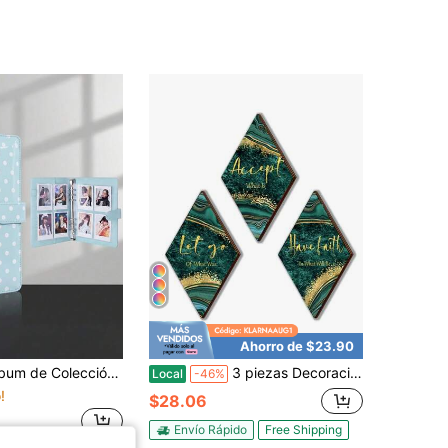
Ahorro de $23.90
ta de PU A5 + 25 Piezas de Fundas Internas de 4 Rejillas para Tarjetas de Fotos, Álbum Familiar de Boda y Aniversario, Álbum de Almacenamiento de Tarjetas Fotográficas para Organización y Colección de Tarjetas Intercambiables
3 piezas Decoración de baño verde y dorado con citas "Aceptar, Dejar ir, Tener fe" Carteles rústicos y vintage de madera para colgar en el hogar, lavandería, sala de estar, dormitorio (30 x 18 cm)
Local
-46%
!
$28.06
Envío Rápido
Free Shipping