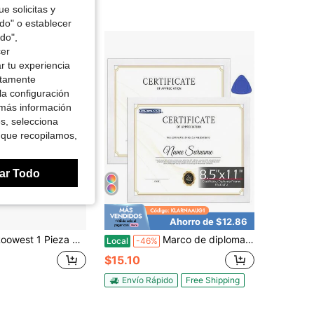
e solicitas y
odo" o establecer
do",
cer
r tu experiencia
ctamente
la configuración
 más información
es, selecciona
 que recopilamos,
ar Todo
Ahorro de $12.86
arco de Fotos Conmemorativo de Cardenal Acrílico Magnético, 7 X 10 Pulgadas, Regalos de Condolencias por la Pérdida de un Ser Querido Fallecido, Regalos Conmemorativos de Duelo para Mamá, Papá, Decoración del Hogar Familiar
Marco de diploma HOMERHYME, marcos de fotos blancos de 8.5 x 11 pulgadas, marco de certificado con plexiglás transparente, marcos de fotos, títulos, registros y revistas de 8.5 x 11 pulgadas para oficina, galería y decoración de pared del hogar, paquete de 2 unidades
Local
-46%
$15.10
Envío Rápido
Free Shipping