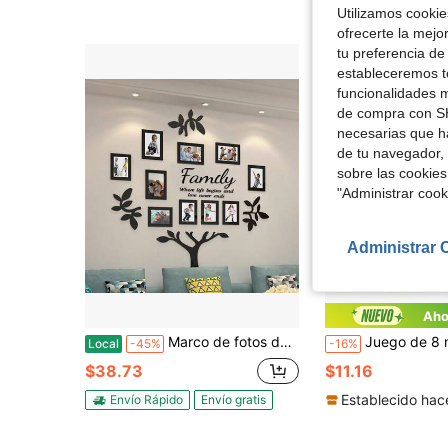
Utilizamos cookies
ofrecerte la mejo
tu preferencia de
estableceremos to
funcionalidades m
de compra con SH
necesarias que h
de tu navegador, 
sobre las cookies
"Administrar coo
Administrar 
Aho
Marco de fotos de collage de árbol genealógico de pared de acrílico 3D - Decoración de pared para sala de estar, decoración del hogar, grande de 47 * 47 pulgadas, negro
Juego de 8 marcos de fotos magnéticos, marcos de fotos verticales de estilo vint
Local
-45%
-16%
$38.73
$11.16
Establecido hac
Envío Rápido
Envío gratis