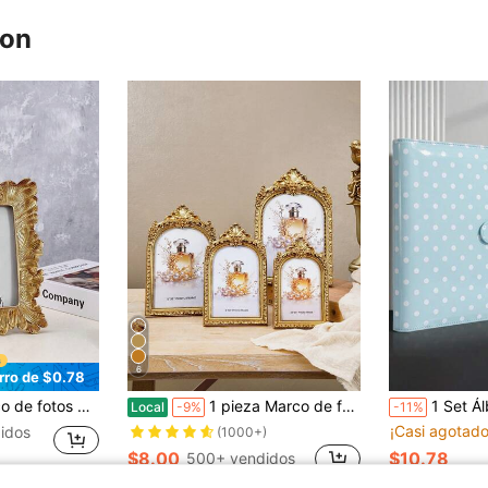
ron
6
rro de $0.78
 hogar, decoración de dormitorio, oficina y estudiante, almacenamiento, decoración de boda, decoración de casa, decoración de fiesta, mejor regalo
1 pieza Marco de fotos decorativo de estilo europeo con encaje dorado arqueado y papel interior aleatorio, marco arqueado rococó, marco vertical montado en la pared, marco de fotos dorado, marco de fotos de boda, marco de fotos de lujo, exhibición de escritorio para niñas, adecuado para exhibición de fotos y decoración del hogar, marco de fotos de regalo, marco de fotografía
1 Set Álbum de Colección de Tarjetas con Carpeta de Hojas Sueltas a Lunares, Cuaderno Álbum de Fotos, Cubier
Local
-9%
-11%
¡Casi agotado
idos
(1000+)
$8.00
$10.78
500+ vendidos