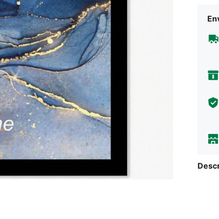
Env
Descr