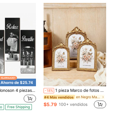
Ahorro de $25.74
ezas Decoración de baño Cuadros de pared Estilo rústico Cuadros de pared Baño Sumérjase Relájese Respire Letrero colgante de madera para hogar, spa, lavandería (negro y plateado)
1 pieza Marco de fotos decorativo con marco curvo dorado de estilo europeo vintage, con un papel interior aleatorio, para decoración del hogar, exhibición de fotos y regalos de cumpleaños y graduación
-18%
en Negro Marcos y portafotos
#4 Más vendidos
$5.79
100+ vendidos
do
Free Shipping