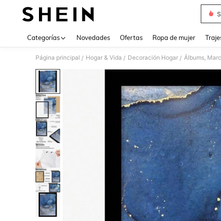
S
Use up 
Categorías
Novedades
Ofertas
Ropa de mujer
Traje
Página principal
Hogar & Vida
Decoración Hogar
Álbums, Marc
/
/
/