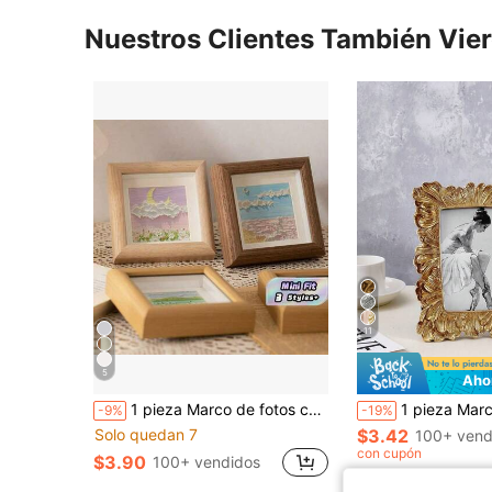
Nuestros Clientes También Vie
11
5
Aho
1 pieza Marco de fotos cuadrado hueco de madera de 4 pulgadas para manualidades o bordados, marco de fotos de sobremesa para regalos de cumpleaños o graduación
1 pieza Marco de fotos de resina hecho a mano con diseño retro de hoja de palma dorada vintage, adecuado para decoración de pared y escritorio, ideal para decoración del
-9%
-19%
Solo quedan 7
$3.42
100+ vend
con cupón
$3.90
100+ vendidos