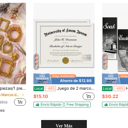
6
4
Ahorro de $12.86
 de collares, accesorios de fondo para fotografía de joyería/Marco de fotos decorativo colgante/Marco de fotos decorativo
Juego de 2 marcos de madera contrachapada de 8.5 x 11 pulgadas con acabado de grano de madera para exhibir documentos, certificados de premio, para pared y mesa - 2 unidades/Blanco/8.5x11
Honoson 4 pi
Local
-46%
Local
-46%
en Marcos de fotos y álbumes de estilo barroco Álb
$15.10
$30.22
idos
Envío Rápido
Free Shipping
Envío Rápi
les
Ver Más