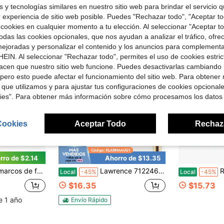
Clientes habituales
 y tecnologías similares en nuestro sitio web para brindar el servicio qu
r experiencia de sitio web posible. Puedes "Rechazar todo", "Aceptar t
 cookies en cualquier momento a tu elección. Al seleccionar "Aceptar to
das las cookies opcionales, que nos ayudan a analizar el tráfico, ofre
ejoradas y personalizar el contenido y los anuncios para complementa
EIN. Al seleccionar "Rechazar todo", permites el uso de cookies estri
acen que nuestro sitio web funcione. Puedes desactivarlas cambiando 
pero esto puede afectar el funcionamiento del sitio web. Para obtener
 que utilizamos y para ajustar tus configuraciones de cookies opcional
kies". Para obtener más información sobre cómo procesamos los datos
Cookies
Aceptar Todo
Rechaz
rro de $2.14
Ahorro de $13.35
age colorido, adecuados para refrigerador, cocina y decoración del hogar
Lawrence 712246 Marco de fotos de metal dorado de 4 pulgadas de ancho x 6 pulgadas de alto con diseño de bambú
Roowest 1 Pieza M
Local
-45%
Local
-45%
$16.35
$15.73
e 1 año
Envío Rápido