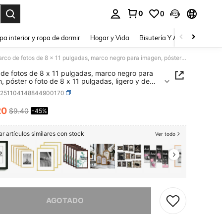
0
0
a. Press Enter to select.
pa interior y ropa de dormir
Hogar y Vida
Bisutería Y Accesorios
Be
Marco de fotos de 8 x 11 pulgadas, marco negro para imagen, póster o foto de 8 x 11 pulgadas, ligero y de alta transparencia, 1 paquete/negro/8"X11"
de fotos de 8 x 11 pulgadas, marco negro para
, póster o foto de 8 x 11 pulgadas, ligero y de
ransparencia, 1 paquete/negro/8"X11"
h251104148844900170
20
$9.40
-45%
ICE AND AVAILABILITY
r artículos similares con stock
Ver todo
imos, este producto está agotado.
AGOTADO