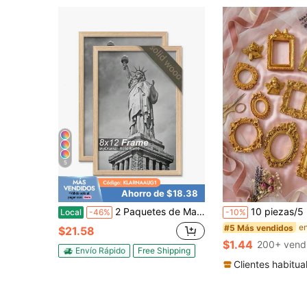
5
Ahorro de $18.38
2 Paquetes de Marcos de Madera Maciza Natural para Fotos de 8x12 Pulgadas, Exhibición Vertical y Horizontal de Pósteres y Fotos - Negro/8"X12"
10 piezas/5 piezas/1 pieza Portafotos mini de estilo europeo vintage dorado, accesorios para fotografía de joyería, decoración
Local
-46%
-10%
#5 Más vendidos
$21.58
$1.44
200+ vend
Envío Rápido
Free Shipping
Clientes habitua