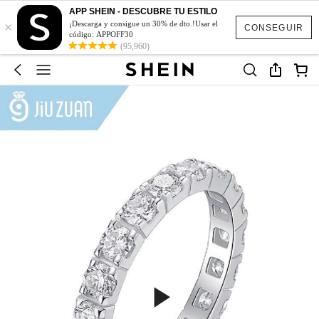
APP SHEIN - DESCUBRE TU ESTILO
×
¡Descarga y consigue un 30% de dto.!Usar el
CONSEGUIR
código: APPOFF30
(95,960)