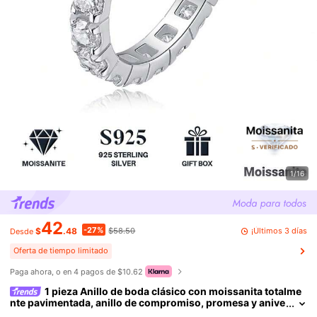
1/16
42
-27%
¡Últimos 3 días
$
.48
$58.50
Desde
Oferta de tiempo limitado
Paga ahora, o en 4 pagos de $10.62
1 pieza Anillo de boda clásico con moissanita totalme
nte pavimentada, anillo de compromiso, promesa y anive
rsario de lujo en plata de ley 925 para mujer, joyería fina,