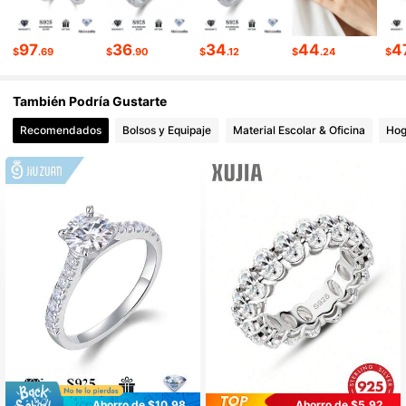
20K Seguidores
4.84
97
36
34
44
4
$
.69
$
.90
$
.12
$
.24
$
20K Seguidores
4.84
También Podría Gustarte
20K Seguidores
4.84
Recomendados
Bolsos y Equipaje
Material Escolar & Oficina
Hog
20K Seguidores
4.84
Ahorro de $10.98
Ahorro de $5.92