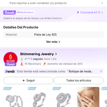
Para reportar a este vendedor y/o producto
Creciente
42 %
#BrillosFestivos
Celebra la alegría de las fiestas con Brillos Festivos
Detalles Del Producto
20K Seguidores
4.84
Material:
Plata de Ley 925
20K Seguidores
4.84
Ver más
20K Seguidores
4.84
Shimmering Jewelry
d***0
seguido
Hace 1 día
20K Seguidores
4.84
1K Recompra
Aumento de ventasd de 34%
Esta tienda está seleccionada como
「Botique de moda」
20K Seguidores
4.84
Seguir
Todos los artículos
20K Seguidores
4.84
20K Seguidores
4.84