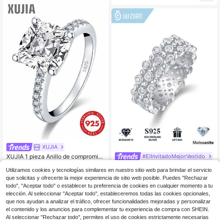
alo para fiestas.
fina para mujer, regalo de San Valen
tín y cumpleaños
XUJIA
XUJIA 1 pieza Anillo de compromiso
#ElInvitadoMejorVestido
de 3.5ct con corte de cojín de circo
Clientes habituales
1 pieza Anillo de plata de ley 925 co
nita cúbica 5A, anillo de promesa d
Utilizamos cookies y tecnologías similares en nuestro sitio web para brindar el servicio
n moissanita encantador para muje
30
44
e plata de ley 925, joyería fina para
$
.17
-20%
$
.77
-20%
que solicitas y ofrecerte la mejor experiencia de sitio web posible. Puedes "Rechazar
r, adecuado para boda, propuesta, a
mujeres, ideal para propuesta & bod
todo", "Aceptar todo" o establecer tu preferencia de cookies en cualquier momento a tu
niversario y regalo del Día de San V
a
alentín
elección. Al seleccionar "Aceptar todo", estableceremos todas las cookies opcionales,
que nos ayudan a analizar el tráfico, ofrecer funcionalidades mejoradas y personalizar
el contenido y los anuncios para complementar tu experiencia de compra con SHEIN.
Al seleccionar "Rechazar todo", permites el uso de cookies estrictamente necesarias