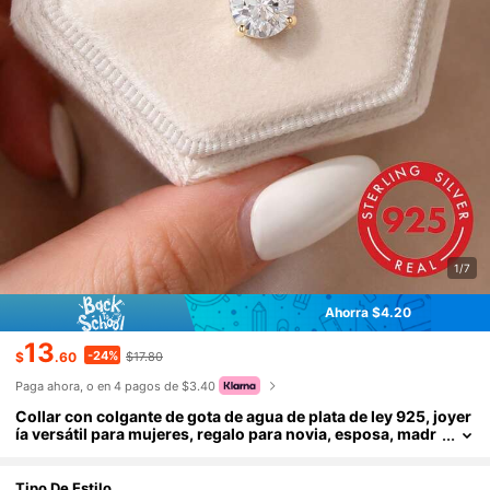
1/7
Ahorra $4.20
13
-24%
$
.60
$17.80
Paga ahora, o en 4 pagos de $3.40
Collar con colgante de gota de agua de plata de ley 925, joyer
ía versátil para mujeres, regalo para novia, esposa, madr
e en cumpleaños, aniversario
Tipo De Estilo