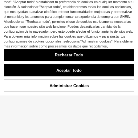
todo", "Aceptar todo" o establecer tu preferencia de cookies en cualquier momento a tu
o lujoso romántico Ins para mujer, br
illante, a juego con moda de fiesta,
elección. Al seleccionar "Aceptar todo", estableceremos todas las cookies opcionales,
personalizado, exquisito, elegante,
que nos ayudan a analizar el tráfico, ofrecer funcionalidades mejoradas y personalizar
de alta gama, estética de nicho, ca
el contenido y los anuncios para complementar tu experiencia de compra con SHEIN.
dena para la clavícula, adecuado c
Al seleccionar "Rechazar todo", permites el uso de cookies estrictamente necesarias
omo regalo navideño, accesorio per
que hacen que nuestro sitio web funcione. Puedes desactivarlas cambiando la
fecto para el cuello
configuración de tu navegador, pero esto puede afectar el funcionamiento del sitio web.
Para obtener más información sobre las cookies que utilizamos y para ajustar tus
configuraciones de cookies opcionales, selecciona "Administrar cookies". Para obtener
más información sobre cómo procesamos los datos que recopilamos,
Rechazar Todo
Ahorro de $3.81
Aceptar Todo
1 pieza Collar con colgante amatist
a natural piedra en plata de ley 925
9
$
.39
-29%
para mujeres , perfecto para fiestas
Administrar Cookies
, banquetes , fechas , festivales , co
¡24% DE DESCUENTO!
AÑADIR A LA BOLSA
Ahorro de $5.00
n regalos
1 pieza Collar colgante de plata 925
con moissanita de 0.5ct y 5.0mm, a
Solo quedan 5
decuado para uso diario de mujer, b
10
oda, Día de San Valentín, Día de la
$
.20
-33%
Madre, regalo para dama de honor, r
egalo de joyería brillante para ella