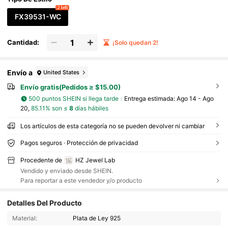
2 left
FX39531-WC
Cantidad:
¡Solo quedan 2!
Envío a
United States
Envío gratis(Pedidos ≥ $15.00)
500 puntos SHEIN si llega tarde
Entrega estimada:
Ago 14 - Ago
20,
85.11% son ≤
8
días hábiles
Los artículos de esta categoría no se pueden devolver ni cambiar
Pagos seguros · Protección de privacidad
Procedente de
HZ Jewel Lab
Vendido y enviado desde SHEIN.
Para reportar a este vendedor y/o producto
Detalles Del Producto
87 Seguidores
Material:
Plata de Ley 925
87 Seguidores