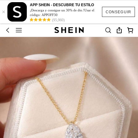
APP SHEIN - DESCUBRE TU ESTILO
×
¡Descarga y consigue un 30% de dto.!Usar el
CONSEGUIR
código: APPOFF30
(95,960)