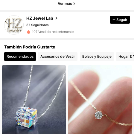
Ver más
87 Seguidores
87 Seguidores
HZ Jewel Lab
Seguir
87 Seguidores
107 Vendido recientemente
87 Seguidores
87 Seguidores
También Podría Gustarte
87 Seguidores
Recomendados
Accesorios de Vestir
Bolsos y Equipaje
Hogar & 
87 Seguidores
87 Seguidores