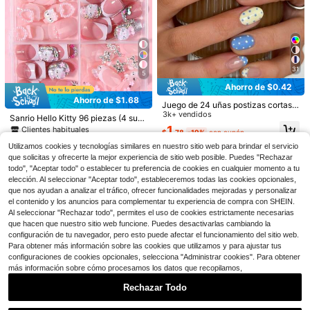
31
7
5
Ahorro de $0.42
Ahorro de $0.56
Ahorro de $0.33
#1 Más vendidos
en Dibujos animados Uñas postizas a presión
Ahorro de $1.68
Juego de 24 uñas postizas cortas o
Clientes habituales
¡Casi agotado!
120 piezas de uñas postizas para lo
valadas con lunares para arte de u
3k+ vendidos
¡Añade vibras románticas! 24 pieza
¡Casi agotado!
Sanrio Hello Kitty 96 piezas (4 surti
s pies blancas brillantes, 12 tamaño
#1 Más vendidos
#1 Más vendidos
en Dibujos animados Uñas postizas a presión
en Dibujos animados Uñas postizas a presión
ñas, incluye 1 adhesivo de doble ca
s de uñas postizas de forma almend
das/caja) Uñas postizas cortas cua
¡Casi agotado!
1
Clientes habituales
Clientes habituales
s cortos cuadrados de cobertura co
$
.78
-19%
con cupón
ra y 1 lima de uñas, las uñas cortas
rada corta con diseño francés clási
¡Casi agotado!
¡Casi agotado!
1.6k+ vendidos
(100+)
dradas estilo francés Y2K con dise
700+ vendidos
mpleta, parches de pedicura de acrí
¡Casi agotado!
¡Casi agotado!
1.4k+ vendidos
(500+)
con lunares hacen que tus dedos br
co minimalista en blanco sobre bas
Utilizamos cookies y tecnologías similares en nuestro sitio web para brindar el servicio
ño tridimensional de Hello Kitty, est
#1 Más vendidos
en Dibujos animados Uñas postizas a presión
1
lico artificial, suministros de arte de
1
illen y atraigan, perfecto para fiesta
Clientes habituales
e rosa nude, patrón de rayas blanco
$
.44
-28%
5
rella, flor, lazo, perla, corazón, mari
$
.77
-16%
que solicitas y ofrecerte la mejor experiencia de sitio web posible. Puedes "Rechazar
¡Casi agotado!
uñas de donut glaseado
$
.92
-22%
s, baile y uso diario
nube fresco y elegante, incluye 1 h
¡Casi agotado!
posa y strass, arte de uñas, juego d
todo", "Aceptar todo" o establecer tu preferencia de cookies en cualquier momento a tu
oja de pegamento de gelatina y 1 li
e uñas postizas de ajuste complet
elección. Al seleccionar "Aceptar todo", estableceremos todas las cookies opcionales,
ma de uñas (pegamento de gelatina
o, incluye 1 pegamento de gelatina
que nos ayudan a analizar el tráfico, ofrecer funcionalidades mejoradas y personalizar
enviado al azar), adecuado para mu
y 1 lima de uñas
el contenido y los anuncios para complementar tu experiencia de compra con SHEIN.
jeres y niñas para uso diario, citas,
Al seleccionar "Rechazar todo", permites el uso de cookies estrictamente necesarias
vacaciones y otras ocasiones
que hacen que nuestro sitio web funcione. Puedes desactivarlas cambiando la
configuración de tu navegador, pero esto puede afectar el funcionamiento del sitio web.
Para obtener más información sobre las cookies que utilizamos y para ajustar tus
configuraciones de cookies opcionales, selecciona "Administrar cookies". Para obtener
más información sobre cómo procesamos los datos que recopilamos,
Rechazar Todo
Mostrar artículos similares con stock
Ver todo