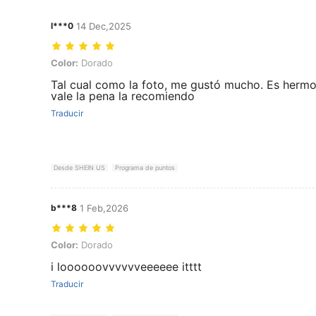
l***0
14 Dec,2025
Color: Dorado
Color:
Dorado
Tal cual como la foto, me gustó mucho. Es he
vale la pena la recomiendo
Traducir
Desde SHEIN US
Programa de puntos
b***8
1 Feb,2026
Color: Dorado
Color:
Dorado
i loooooovvvvvveeeeee itttt
Traducir