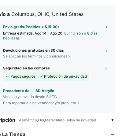
ío a
Columbus, OHIO, United States
Envío gratis(Pedidos ≥ $15.00)
Entrega estimada:
Ago 14 - Ago 20,
85.11% son ≤
8
días
hábiles
Devoluciones gratuitas en 30 días
Se aplican los términos y condiciones
Seguridad en las compras
Pagos seguros
Protección de privacidad
Procedente de
BD Acrylic
Vendido y enviado desde SHEIN.
Para reportar a este vendedor y/o producto
4.91
19
6.6K
ipción
Asimétrico,Flor,Metacrilato,Bolsa de novedad
4.91
19
6.6K
 La Tienda