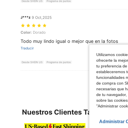
Desde SHEIN US
Programa de puntos
J***z
9 Oct,2025
Color: Dorado
Color:
Dorado
Todo muy lindo igual o mejor que en la fotos
Traducir
Utilizamos cookies
ofrecerte la mejo
Desde SHEIN US
Programa de puntos
tu preferencia de
estableceremos to
Ver Más Re
funcionalidades m
de compra con SH
necesarias que h
de tu navegador, 
sobre las cookies
"Administrar coo
Nuestros Clientes También Vie
Administrar 