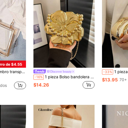
rro de $4.55
rente, clutch de noche, bolso de mano con cadenas doradas para mujeres
1 pieza Bolso de mano minimalista, casual, vintage y 
Discover beauty
-33%
1 pieza Bolso bandolera de unicolor dorado, cadena desmontable, cierre magnético, bolso sin forro, bolso de noche con flor de acrílico estilo Y2K, adecuado para mujeres
-16%
$13.95
70+ 
$14.26
idos