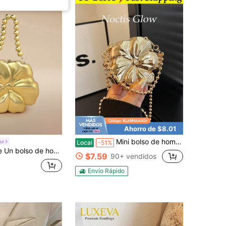
Ahorro de $8.01
Mini bolso de hombro de metal co estampado floral, bolso bandolera brillante, bolso de noche, bolso de cadena para fiestas, bolso de uso diario, bodas, mini bolso, monederos dorados, moneder
ne
Local
-51%
o con cadena desmontable, hebilla magnética sin forro, bolso de cena con flor de acrílico estilo Y2K, adecuado para mujeres
$7.59
90+ vendidos
Envío Rápido