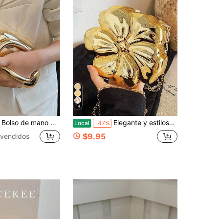
14
elegante. Bolso cruzado de hombro con cadena para fiesta. Monedero compacto y sofisticado con diseño retro de moneda
Elegante y estiloso clutch decorado con herrajes, bolso de hombro retro, sencillo y popular en color liso, bolso bandolera con cadena para mujer, versátil y muy atractivo para uso diario
Local
-47%
$9.95
vendidos