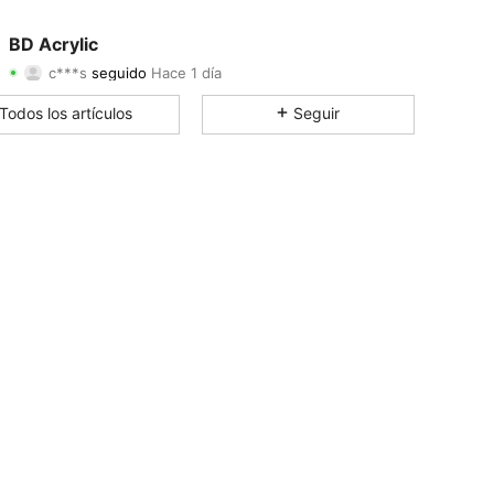
4.91
19
6.6K
BD Acrylic
c***s
seguido
Hace 1 día
4.91
19
6.6K
Calificación
Artículos
Seguidores
Todos los artículos
Seguir
4.91
19
6.6K
4.91
19
6.6K
4.91
19
6.6K
4.91
19
6.6K
4.91
19
6.6K
4.91
19
6.6K