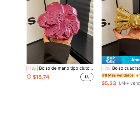
Aho
Bolso de mano tipo clutch con forma de flor, de material ABS brillante de lujo. Cuenta con hebilla y cadena de cuentas metálicas. Bolso de hombro para mujer, un regalo encantador apto para citas, compras, salidas, viajes diarios, y un diseño de moda.
Bolso cuadrado pequeño de mujer con lazo y cadena de estilo artístico Yuansu
-16%
-7%
#8 Más vendidos
$15.74
$5.33
1.4k+ ven