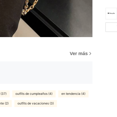
Ver más
 (37)
outfits de cumpleaños (4)
en tendencia (4)
te (2)
outfits de vacaciones (3)