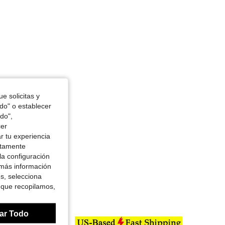
e solicitas y
odo" o establecer
do",
cer
r tu experiencia
ctamente
la configuración
 más información
es, selecciona
 que recopilamos,
ar Todo