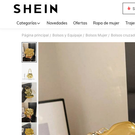
S
Use up 
Categorías
Novedades
Ofertas
Ropa de mujer
Traje
Página principal
Bolsos y Equipaje
Bolsos Mujer
Bolsos cruzad
/
/
/