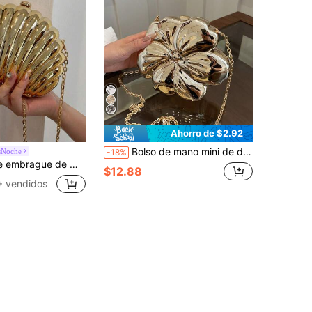
Ahorro de $2.92
Bolso de mano mini de diseño floral de ABS brillante de lujo, bolso de hombro con cadena de cuentas de metal, regalo encantador para fiestas para mujeres, adecuado para citas, compras, salidas, viajes diarios, diseño de nicho de moda, bolso de mujer, regalo del Día de San Valentín, bolso floral exquisito
sNoche
-18%
a cena formal, salida, cita, compras y otras ocasiones de mujeres, cartera elegante con forma de concha, perfecta para fiesta, boda, cena formal y banquete, se puede combinar con vestido de novia, vestido formal, vestido de baile y atuendo de cumpleaños.
$12.88
+ vendidos