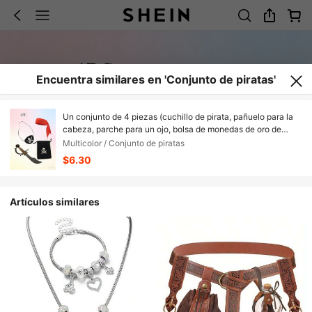
Encuentra similares en 'Conjunto de piratas'
Un conjunto de 4 piezas (cuchillo de pirata, pañuelo para la
cabeza, parche para un ojo, bolsa de monedas de oro de
pirata) de accesorios de juego de roles de pirata, adecuados
Multicolor / Conjunto de piratas
para juegos de roles, accesorios de disfraz de pirata,
$6.30
accesorios para tomar fotos, accesorios de disfraz de fiesta y
regalos de festival.
Artículos similares