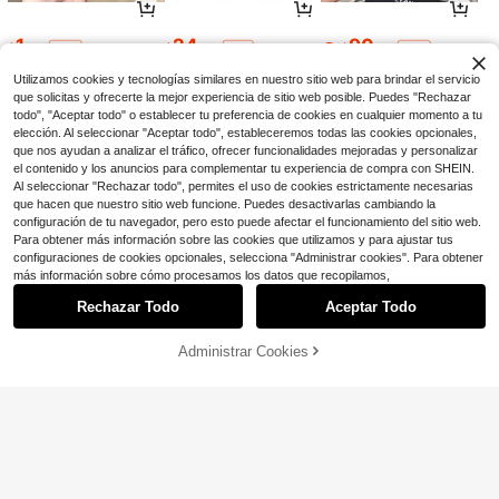
Collar con colgante de cisne
Local
y corazón de plata y pulsera a jueg
2
$
.90
-52%
o para mujeres - Pulsera de plata lin
1
24
90
$
.28
$
.05
$
.76
da estilo Y2K, collares de mujer par
-29%
-11%
-69%
a novia, fiesta y uso diario
Utilizamos cookies y tecnologías similares en nuestro sitio web para brindar el servicio
que solicitas y ofrecerte la mejor experiencia de sitio web posible. Puedes "Rechazar
todo", "Aceptar todo" o establecer tu preferencia de cookies en cualquier momento a tu
elección. Al seleccionar "Aceptar todo", estableceremos todas las cookies opcionales,
que nos ayudan a analizar el tráfico, ofrecer funcionalidades mejoradas y personalizar
el contenido y los anuncios para complementar tu experiencia de compra con SHEIN.
Al seleccionar "Rechazar todo", permites el uso de cookies estrictamente necesarias
que hacen que nuestro sitio web funcione. Puedes desactivarlas cambiando la
configuración de tu navegador, pero esto puede afectar el funcionamiento del sitio web.
Para obtener más información sobre las cookies que utilizamos y para ajustar tus
configuraciones de cookies opcionales, selecciona "Administrar cookies". Para obtener
Mostrar artículos similares con stock en '
Conjunto de piratas
'
Ver todo
más información sobre cómo procesamos los datos que recopilamos,
14
1
3
Rechazar Todo
Aceptar Todo
$
.99
$
.34
$
.04
Lo sentimos, este producto está agotado.
-72%
-11%
-18%
Administrar Cookies
AGOTADO