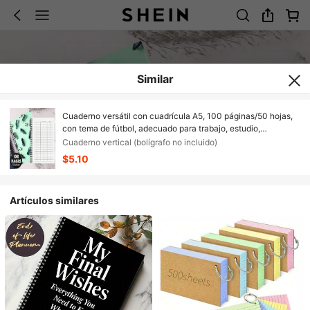
Similar
Cuaderno versátil con cuadrícula A5, 100 páginas/50 hojas,
con tema de fútbol, adecuado para trabajo, estudio,
asistencia escolar, finanzas de la empresa, contabilidad,
Cuaderno vertical (bolígrafo no incluido)
seguimiento de tiempo, gestión de inventario, notas de
$5.10
reuniones de negocios y talla grande, ayudando con una
planificación y registro eficientes.
Artículos similares