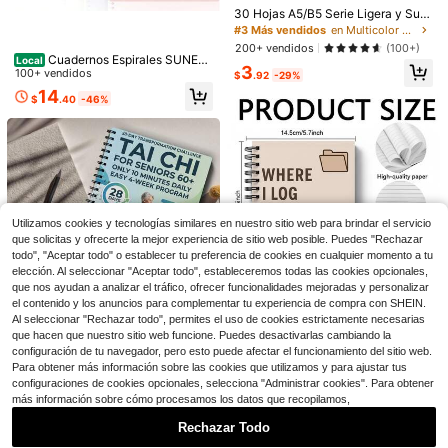
upuesto diario, material de oficina y
30 Hojas A5/B5 Serie Ligera y Sua
escolar, regalo para mujeres.
ve y Flexible Cuaderno Transparent
#3 Más vendidos
en Multicolor Cuadernos
e Adecuado para Estudio Diario, Es
200+ vendidos
(100+)
cuela y Suministros de Oficina Regr
Cuadernos Espirales SUNEE,
Local
3
eso a la Escuela Suministros Escola
1-Materia, Paquete de 5, Papel Ray
100+ vendidos
$
.92
-29%
res
ado Universitario, 8" X 10-1/2", 70
14
$
.40
-46%
Hojas por Cuaderno, Papel Perfora
do con 3 Agujeros, Rosa, Morado, A
zul, Verde, Amarillo Cuadernos Espi
rales Rayados para la Escuela, el Tr
abajo
Cuaderno Espiral Five Star +
Local
App de Estudio, 1 Materia, Papel Ra
100+ vendidos
yado Cuadriculado, Resistente a la
1
$
.89
-44%
Tinta, Cubierta Resistente al Agua,
Utilizamos cookies y tecnologías similares en nuestro sitio web para brindar el servicio
8-1_2" X 11", 100 Hojas, Color Varia
que solicitas y ofrecerte la mejor experiencia de sitio web posible. Puedes "Rechazar
Envío Rápido
ble, 1 pieza (06190)
todo", "Aceptar todo" o establecer tu preferencia de cookies en cualquier momento a tu
elección. Al seleccionar "Aceptar todo", estableceremos todas las cookies opcionales,
que nos ayudan a analizar el tráfico, ofrecer funcionalidades mejoradas y personalizar
Ahorro de $1.55
Cuaderno Espiral Five Star +
Local
#10 Más vendidos
en Multicolor Cuadernos
el contenido y los anuncios para complementar tu experiencia de compra con SHEIN.
App de Estudio, 1 Materia, Papel Ra
200+ vendidos
Ahorro de $0.40
¡Casi agotado!
Al seleccionar "Rechazar todo", permites el uso de cookies estrictamente necesarias
1 pieza Cuaderno con espiral humo
yado Universitario, 8-1/2" X 11", 80
1
rístico, adecuado para ocasiones pr
que hacen que nuestro sitio web funcione. Puedes desactivarlas cambiando la
#10 Más vendidos
#10 Más vendidos
en Multicolor Cuadernos
en Multicolor Cuadernos
$
.61
-44%
Hojas, Resistente a la Tinta, Cubiert
Libro de Práctica de Tai Chi Adecu
ofesionales y fiestas como un diari
configuración de tu navegador, pero esto puede afectar el funcionamiento del sitio web.
a Resistente al Agua, Azul Pétalos
100+ vendidos
¡Casi agotado!
¡Casi agotado!
ado para Ancianos y Principiantes
#4 Más vendidos
en A5 Cuadernos
o interesante e inteligente, útiles es
Suaves (820441F-ECM)
Para obtener más información sobre las cookies que utilizamos y para ajustar tus
- Encuadernado en Espiral, Incluye
#10 Más vendidos
en Multicolor Cuadernos
3
colares
500+ vendidos
$
.45
-31%
configuraciones de cookies opcionales, selecciona "Administrar cookies". Para obtener
Ejercicios Diarios Progresivos, Ruti
¡Casi agotado!
4
más información sobre cómo procesamos los datos que recopilamos,
nas de Movimiento Suave para Fitn
$
.70
-8%
con cupón
ess, Entrenamiento y Práctica, Guía
Rechazar Todo
Paso a Paso de Tai Chi, Útiles Esco
lares