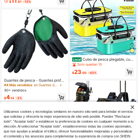
11
$
.81
-13%
contenedor de agua para camping,
bolsa de almacenamiento de equip
os de pesca, cubo de pesca plegabl
e multifuncional (bomba de aire no i
ncluida)
Cubo de pesca plegable, cub
Local
o para cebo vivo, tapa transparente
Solo quedan 10
de EVA gruesa con orificio inflable,
23
contenedor de peces vivos, cubo e
$
.00
-43%
specífico para cebo vivo para pesc
Guantes de pesca - Guantes profes
a y acampada.
ionales antideslizantes para agarrar
#4 Más vendidos
en Guantes de pesca
peces, guantes resistentes a la perf
90+ vendidos
oración para pesca de hielo para m
4
anipular, pescar, limpiar, cazar, acce
$
.14
-3%
sorios de pesca para pescadores
Utilizamos cookies y tecnologías similares en nuestro sitio web para brindar el servicio
que solicitas y ofrecerte la mejor experiencia de sitio web posible. Puedes "Rechazar
todo", "Aceptar todo" o establecer tu preferencia de cookies en cualquier momento a tu
elección. Al seleccionar "Aceptar todo", estableceremos todas las cookies opcionales,
que nos ayudan a analizar el tráfico, ofrecer funcionalidades mejoradas y personalizar
el contenido y los anuncios para complementar tu experiencia de compra con SHEIN.