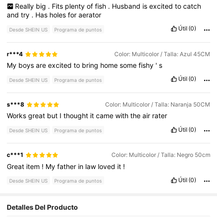
Really
big
.
Fits
plenty
of
fish
.
Husband
is
excited
to
catch
and
try
.
Has
holes
for
aerator
Útil
(0)
Desde SHEIN US
Programa de puntos
r***4
Color: Multicolor / Talla: Azul 45CM
My
boys
are
excited
to
bring
home
some
fishy
'
s
Útil
(0)
Desde SHEIN US
Programa de puntos
s***8
Color: Multicolor / Talla: Naranja 50CM
Works
great
but
I
thought
it
came
with
the
air
rater
Útil
(0)
Desde SHEIN US
Programa de puntos
c***1
Color: Multicolor / Talla: Negro 50cm
Great
item
!
My
father
in
law
loved
it
!
Útil
(0)
Desde SHEIN US
Programa de puntos
Detalles Del Producto
144 Seguidores
4.93