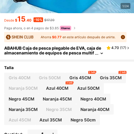
1/24
15
-10%
$
.40
$17.20
Desde
Paga ahora, o en 4 pagos de $3.85
Ahorra
$0.77
en este artículo después de unirte.
ABAHUB Caja de pesca plegable de EVA, caja de
4.70
(
17
)
almacenamiento de equipos de pesca multif
uncional y portátil, y cubo para pescado.
Talla
1 left
2 left
Gris 40CM
Gris 50CM
Gris 45CM
Gris 35CM
3 left
Naranja 50CM
Azul 40CM
Azul 50CM
Negro 45CM
Naranja 45CM
Negro 40CM
Naranja 35CM
Negro 35CM
Naranja 40CM
Azul 45CM
Azul 35CM
Negro 50cm