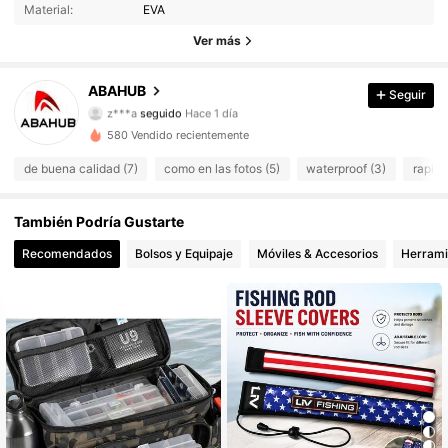
Material:
EVA
144 Seguidores
4.93
Ver más
144 Seguidores
4.93
ABAHUB
Seguir
z***a
seguido
Hace 1 día
144 Seguidores
4.93
580 Vendido recientemente
de buena calidad (7)
como en las fotos (5)
waterproof (3)
rapide
144 Seguidores
4.93
También Podría Gustarte
144 Seguidores
4.93
Recomendados
Bolsos y Equipaje
Móviles & Accesorios
Herrami
144 Seguidores
4.93