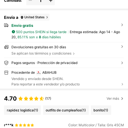
Cantidad:
Envío a
United States
Envío gratis
500 puntos SHEIN si llega tarde
Entrega estimada:
Ago 14 - Ago
20,
85.11% son ≤
8
días hábiles
Devoluciones gratuitas en 30 días
Se aplican los términos y condiciones
Pagos seguros · Protección de privacidad
Procedente de
ABAHUB
Vendido y enviado desde SHEIN.
Para reportar a este vendedor y/o producto
4.70
(17)
Ver más
rapidez logística
(1)
outfits de cumpleaños
(1)
bonito
(1)
r***k
Color: Multicolor / Talla: Gris 45CM