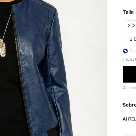
Talla
2 (X
12 (
Guí
¿No es t
Gana h
Sobre
AHTE