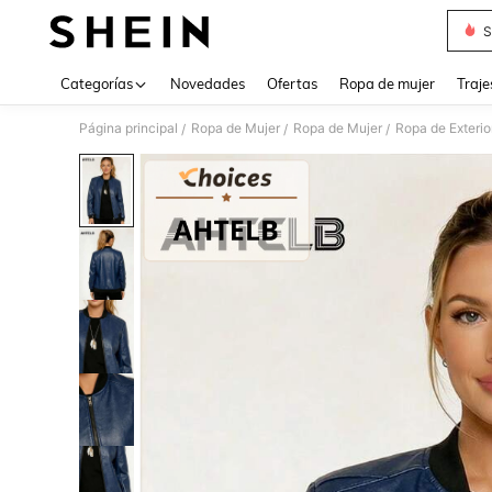
S
Use up 
Categorías
Novedades
Ofertas
Ropa de mujer
Traje
Página principal
Ropa de Mujer
Ropa de Mujer
Ropa de Exterio
/
/
/