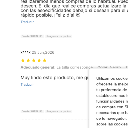
realizaremos menos compras de lo habitual. Pue
deseen. El día que realice compras actualizaré l
con las esoecificidades debajo si desean para el
rápido posible. ¡Feliz día! 😍
Traducir
Desde SHEIN US
Programa de puntos
x***x
25 Jun,2026
Adecuado general: La talla corresponde, Color: Negro, Talla: L
Adecuado general:
La talla corresponde
Color:
Negro
T
Muy lindo este producto, me gusto mucho
Utilizamos cookies
ofrecerte la mejo
Traducir
tu preferencia de
estableceremos to
funcionalidades m
de compra con SH
Desde SHEIN US
Programa de puntos
necesarias que h
de tu navegador, 
sobre las cookies
Ver Más Re