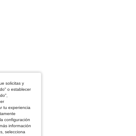
4.70
484
5.9K
e solicitas y
odo" o establecer
do",
cer
r tu experiencia
ctamente
la configuración
 más información
es, selecciona