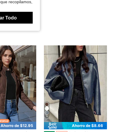
 que recopilamos,
ar Todo
6
Ahorro de $12.95
Ahorro de $8.66