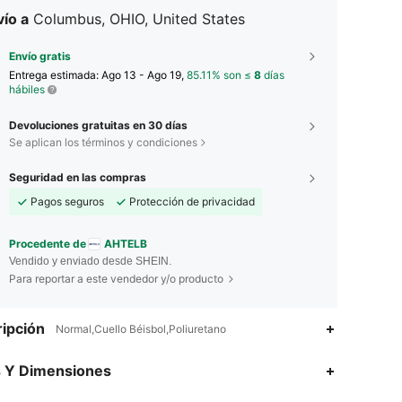
ío a
Columbus, OHIO, United States
Envío gratis
Entrega estimada:
Ago 13 - Ago 19,
85.11% son ≤
8
días
hábiles
Devoluciones gratuitas en 30 días
Se aplican los términos y condiciones
Seguridad en las compras
Pagos seguros
Protección de privacidad
Procedente de
AHTELB
Vendido y enviado desde SHEIN.
Para reportar a este vendedor y/o producto
ipción
Normal,Cuello Béisbol,Poliuretano
4.70
484
5.9K
s Y Dimensiones