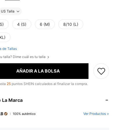
US Talla
S)
4 (S)
6 (M)
8/10 (L)
XL)
a de Tallas
u talla? Dime cuál es tu talla
AÑADIR A LA BOLSA
asta
25
puntos SHEIN calculados al finalizar la compra.
 La Marca
LB
Ver Productos >
100% auténtico