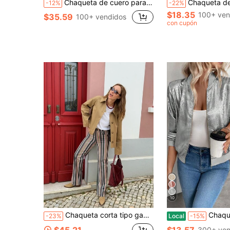
Chaqueta de cuero para mujer, abrigo de cuero de manga larga con cuello alto ajustado, para otoño y primavera, estilo deportivo
Chaqueta de cuero PU de estilo motociclista con cremallera, de manga larga, unicolo
-12%
-22%
$18.35
100+ ven
$35.59
100+ vendidos
con cupón
10
Chaqueta corta tipo gabardina vintage color caramelo para mujer, chaqueta casual de otoño con ajuste holgado, solapa y abotonadura sencilla para ir al trabajo
Chaqueta de manga larga ligera con efecto foil gris Keke Bl
-23%
Local
-15%
$45.21
$13.57
300+ ven