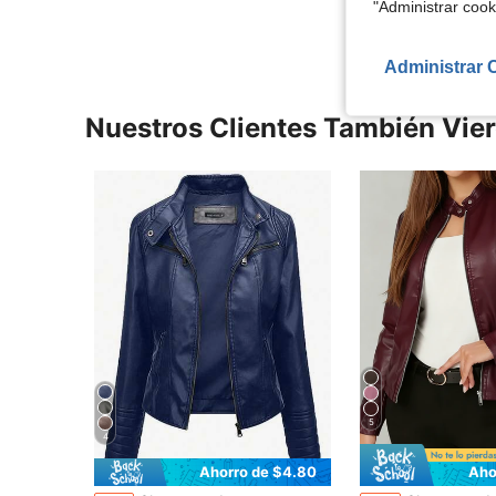
"Administrar coo
Administrar 
Nuestros Clientes También Vie
5
4
Ahorro de $4.80
Aho