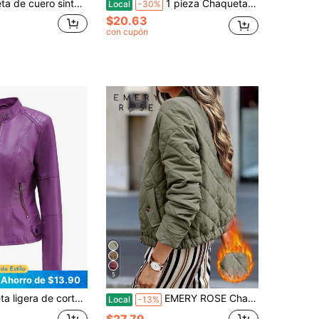
seño de estilo urbano con bolsillos con cremallera, adecuada para el transporte urbano y los viajes, combinando moda y practicidad
1 pieza Chaqueta/Abrigo de cuero PU de unicolor para mujer, estilo suelto, moda otoño/invierno, con cuello con cremallera, prenda exterior sin elasticidad para otoño
Local
-30%
$20.63
con cupón
5
Ahorro de $13.90
mujer, estilo motocicleta con cuello alto de cuero sintético, para primavera/otoño
EMERY ROSE Chaqueta de béisbol casual con cremallera, de manga larga, acolchada y de unicolor para mujer, para otoño/invierno
Local
-13%
$27.79