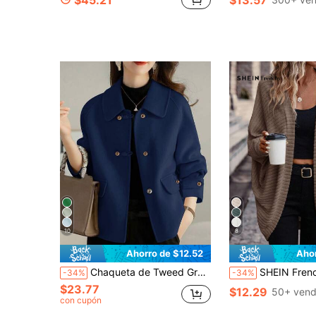
10
8
Ahorro de $12.52
Aho
Chaqueta de Tweed Gruesa de Moda Francesa para Mujer, Nueva Llegada de Otoño/Invierno, Chaqueta Gruesa de Navidad y Vacaciones de Otoño
SHEIN Frenchy Chaqueta casual versátil de unicolo
-34%
-34%
$23.77
$12.29
50+ vend
con cupón