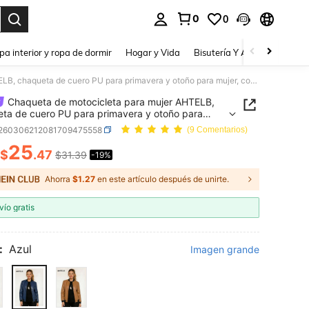
0
0
a. Press Enter to select.
pa interior y ropa de dormir
Hogar y Vida
Bisutería Y Accesorios
Be
Chaqueta de motocicleta para mujer AHTELB, chaqueta de cuero PU para primavera y otoño para mujer, cortavientos para exteriores con cremallera y múltiples bolsillos para otoño
Chaqueta de motocicleta para mujer AHTELB,
ta de cuero PU para primavera y otoño para
 cortavientos para exteriores con cremallera y
t260306212081709475558
(9 Comentarios)
es bolsillos para otoño
25
$
.47
$31.39
-19%
ICE AND AVAILABILITY
Ahorra
$1.27
en este artículo después de unirte.
vío gratis
:
Azul
Imagen grande