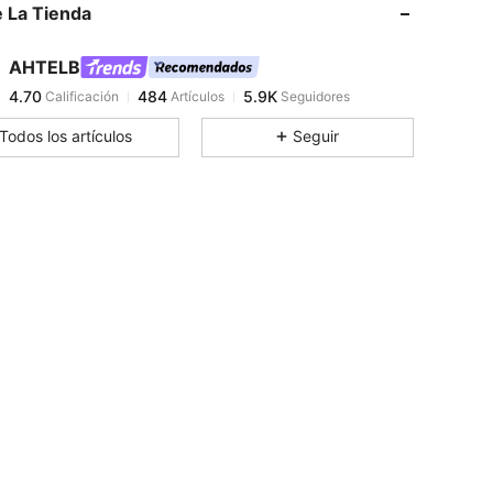
 La Tienda
4.70
484
5.9K
AHTELB
4.70
484
5.9K
Calificación
Artículos
Seguidores
n***0
pagó
Hace 1 día
Todos los artículos
Seguir
4.70
484
5.9K
4.70
484
5.9K
4.70
484
5.9K
4.70
484
5.9K
4.70
484
5.9K
4.70
484
5.9K