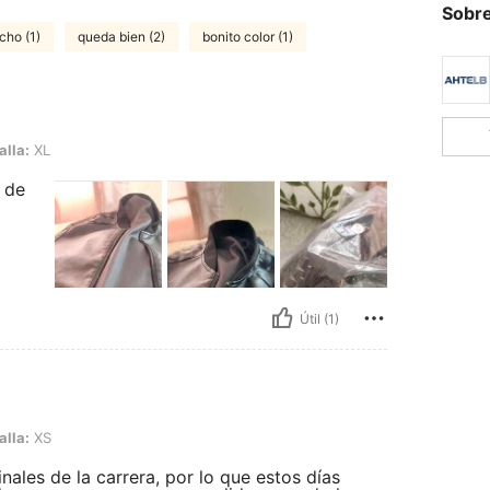
Sobre
cho (1)
queda bien (2)
bonito color (1)
alla:
XL
a de
Útil (1)
alla:
XS
les de la carrera, por lo que estos días