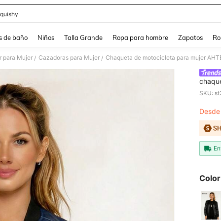
quishy
and down arrow keys to navigate search Búsqueda reciente and Busca y Encuentr
s de baño
Niños
Talla Grande
Ropa para hombre
Zapatos
Ro
r para Mujer
Cazadoras para Mujer
/
/
chaque
mujer,
SKU: s
múltipl
Desde
PR
En
Color