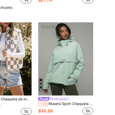
bituales
6
 cuadros con forro de borreguito, chaleco ligero y cálido con cremallera y bolsillos
#Verde menta
Musera Sport Chaqueta con capucha con cremallera media y bolsillo con detalle de logotipo de nailon, para primavera y verano, chaqueta impermeable, senderismo, activa, casual deportiva, vacaciones, festival, ropa urbana, invierno, vuelta al colegio, fitness, salón, uso diario, invierno, Navidad
-12%
1
$35.59