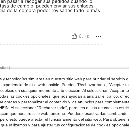
den pasar a recoger sus pedidos cuando lo
a tasa de cambio, pueden enviar sus enlaces
 día de la compra poder revisarles todo lo más
Útil (1)
alla:
L
 y tecnologías similares en nuestro sitio web para brindar el servicio qu
r experiencia de sitio web posible. Puedes "Rechazar todo", "Aceptar t
 cookies en cualquier momento a tu elección. Al seleccionar "Aceptar to
das las cookies opcionales, que nos ayudan a analizar el tráfico, ofre
ejoradas y personalizar el contenido y los anuncios para complementa
EIN. Al seleccionar "Rechazar todo", permites el uso de cookies estri
Útil (0)
acen que nuestro sitio web funcione. Puedes desactivarlas cambiando 
pero esto puede afectar el funcionamiento del sitio web. Para obtener
 que utilizamos y para ajustar tus configuraciones de cookies opcional
señas