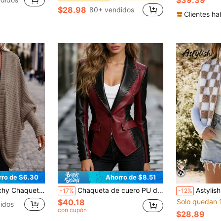
$28.98
80+ vendidos
Clientes ha
rro de $6.30
Ahorro de $8.51
r con abertura frontal para uso diario para mujer
Chaqueta de cuero PU de ajuste ceñido con contraste de color en la cintura para mujer, negro, primavera y otoño
Astylish Chaqueta de mujer sin mangas de
-17%
-12%
$40.18
Solo quedan 
idos
con cupón
$28.89