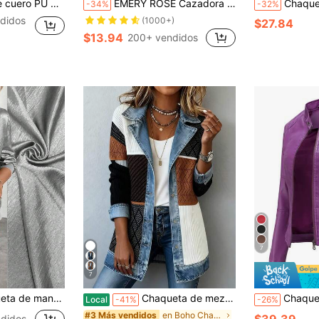
r, casual y de moda para mujer, adecuada para primavera, otoño e invierno
EMERY ROSE Cazadora tipo bomber de hombros caídos con cremallera
Chaqueta de cuero sintético para mujer de otoño/invierno, di
-34%
-32%
didos
(1000+)
$27.84
$13.94
200+ vendidos
7
7
oomly, cárdigans para mujer, cárdigans ligeros para mujer, atuendos casuales de estilo campestre para mujer
Chaqueta de mezclilla con empalme Hugh para mujer, chaqueta ajustada con solapa, manga, y chaqueta de corte slim
Chaqueta ligera de corte ajustado para 
Local
-41%
-26%
en Boho Chaquetas de mujer
#3 Más vendidos
$39.39
didos