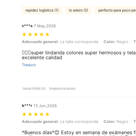
rapidez logística (1)
lo adoro (2)
perfecto para poco pe
c***a
7 May,2026
Adecuado general: La talla corresponde, Color: Negro, Talla: XL
Adecuado general:
La talla corresponde
Color:
Negro
T
👍🏼🌹super lindanda colores super hermosos y tel
excelente calidad
Traducir
Desde SHEIN US
Programa de puntos
b***r
13 Jun,2026
Adecuado general: La talla corresponde, Color: Negro, Talla: XS
Adecuado general:
La talla corresponde
Color:
Negro
T
*Buenos días*😊 Estoy en semana de exámenes fina