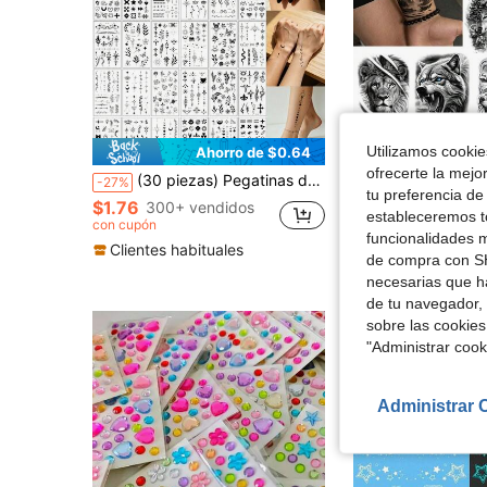
Utilizamos cookies
Ahorro de $0.64
Aho
ofrecerte la mejo
(30 piezas) Pegatinas de tatuaje pequeñas para la punta de los dedos en color negro, que incluyen estrellas, lunas, flores, constelaciones y otras pegatinas de patrones, adecuadas para dedos, detrás de las orejas, muñecas y otras partes del Body, pegatinas de tatuaje impermeables y de larga duración
13 piezas Pegatinas de tatuaje temporal negro impermeable para hombres, con diseños de cabeza de león, tigre, lobo, escorpión y águila, en varios tam
-27%
-11%
tu preferencia de
$1.76
$3.30
300+ vendidos
400+ ven
estableceremos to
con cupón
con cupón
funcionalidades m
Clientes habituales
de compra con SH
necesarias que h
de tu navegador, 
sobre las cookies
"Administrar coo
Administrar 