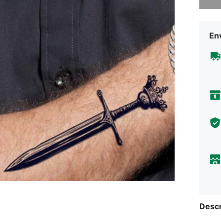
Env
Descr