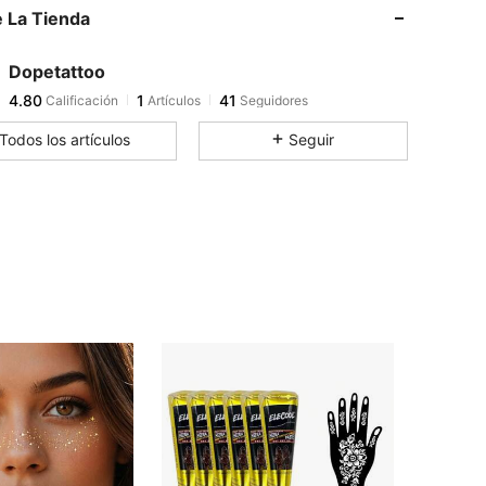
 La Tienda
4.80
1
41
4.80
1
41
Dopetattoo
4.80
1
41
Calificación
Artículos
Seguidores
s***o
seguido
Hace 1 día
Todos los artículos
Seguir