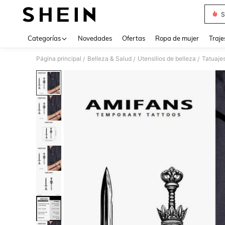
S
Use up 
Categorías
Novedades
Ofertas
Ropa de mujer
Traje
Página principal
Belleza & Salud
Utensilios de belleza
Tatuajes
/
/
/