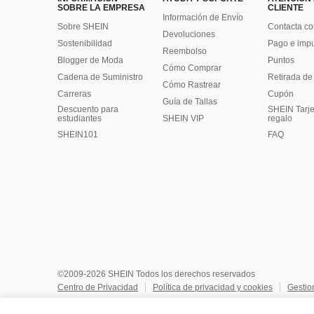
SOBRE LA EMPRESA
CLIENTE
Información de Envío
Sobre SHEIN
Contacta co
Devoluciones
Sostenibilidad
Pago e imp
Reembolso
Blogger de Moda
Puntos
Cómo Comprar
Cadena de Suministro
Retirada de
Cómo Rastrear
Carreras
Cupón
Guía de Tallas
Descuento para
SHEIN Tarje
estudiantes
SHEIN VIP
regalo
SHEIN101
FAQ
©2009-2026 SHEIN Todos los derechos reservados
Centro de Privacidad
Política de privacidad y cookies
Gestio
No vendan ni compartan mi información personal
Términos y co