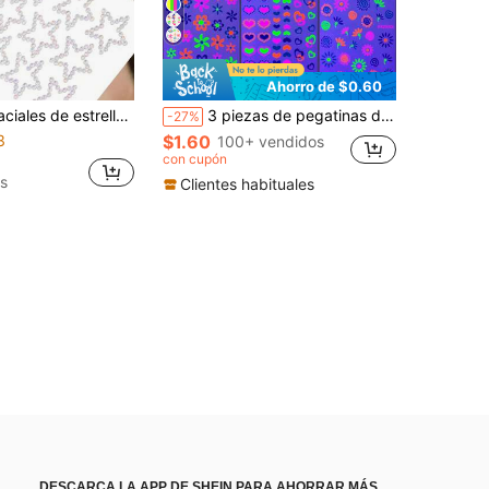
Ahorro de $0.60
 cabello, decoración corporal, pegatinas de estrellas de cinco puntas, pegatinas creativas para álbum de fotos, decoración para actuaciones, pegatinas de cristal acrílico de strass, decoración de gemas corporales, look de concierto, gemas faciales
3 piezas de pegatinas de tatuajes temporales fluorescentes UV neón lindos, patrones de flores & corazones, divertidos e impermeables, suministros para fiestas de vacaciones, arte corporal
-27%
3
$1.60
100+ vendidos
con cupón
s
Clientes habituales
DESCARCA LA APP DE SHEIN PARA AHORRAR MÁS