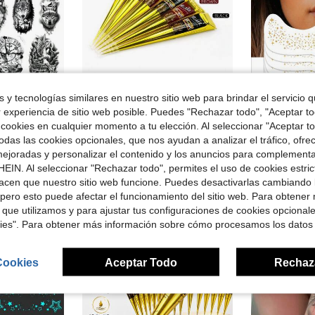
 y tecnologías similares en nuestro sitio web para brindar el servicio qu
rro de $0.40
Ahorro de $4.35
r experiencia de sitio web posible. Puedes "Rechazar todo", "Aceptar t
años, fáciles de aplicar y retirar, adecuados para festivales, fiestas, actuaciones y uso diario, pueden cubrir cicatrices, estilo de boceto
paquete de 3/4/12 SRVAKK - Crema de tatuaje de henna, tatuaje temporal de henna marrón/negro, tinta corporal semi-permanente de huella digital, crema de tatuaje de henna resistente al agua, apta para pintura corporal, creación de patrones DIY temporales, estilo de boceto
Pecas con Brillo, Pegatinas de Tatuaje Temporal Dorado/Plateado 
Local
-51%
-23%
 cookies en cualquier momento a tu elección. Al seleccionar "Aceptar to
didos
en Kits de tatuajes
#1 Más vendidos
#5 Más vendid
das las cookies opcionales, que nos ayudan a analizar el tráfico, ofre
$4.25
$1.08
1.2k+ vendidos
100+ 
ejoradas y personalizar el contenido y los anuncios para complementa
EIN. Al seleccionar "Rechazar todo", permites el uso de cookies estri
Envío Rápido
acen que nuestro sitio web funcione. Puedes desactivarlas cambiando 
pero esto puede afectar el funcionamiento del sitio web. Para obtener
 que utilizamos y para ajustar tus configuraciones de cookies opcional
kies". Para obtener más información sobre cómo procesamos los datos
Cookies
Aceptar Todo
Rechaz