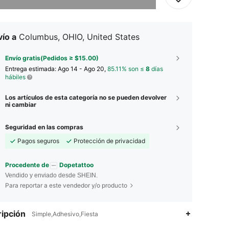
ío a
Columbus, OHIO, United States
Envío gratis(Pedidos ≥ $15.00)
Entrega estimada:
Ago 14 - Ago 20,
85.11% son ≤
8
días
hábiles
Los artículos de esta categoría no se pueden devolver
ni cambiar
Seguridad en las compras
Pagos seguros
Protección de privacidad
Procedente de
Dopetattoo
Vendido y enviado desde SHEIN.
Para reportar a este vendedor y/o producto
4.80
1
41
ipción
Simple,Adhesivo,Fiesta
4.80
1
41