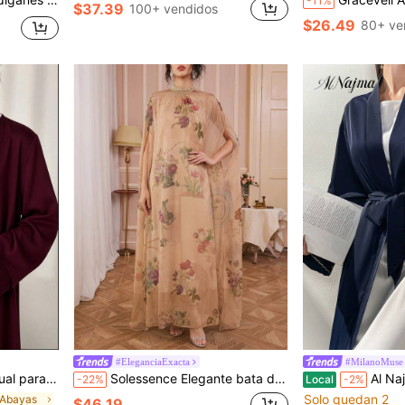
-11%
$37.39
100+ vendidos
$26.49
80+ ve
#EleganciaExacta
#MilanoMuse
 para fiesta & viaje
Solessence Elegante bata de kaftan con estampado floral, detalles de perlas falsas y aplicaciones, manga de murciélago de media manga, cuello alto, caftan para Eid y primavera
Al Najma Bata abaya árabe elegan
-22%
Local
-2%
Solo quedan 2
 Abayas
$46.19