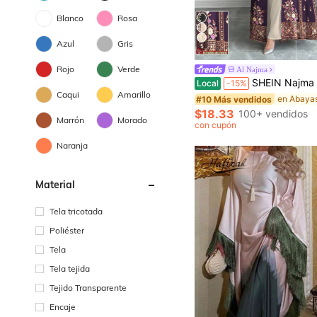
Blanco
Rosa
Azul
Gris
5
Rojo
Verde
Al Najma
SHEIN Najma Chaqueta larga tipo abaya de mujer con estampado digital geométrico de rombos e
Local
-15%
Caqui
Amarillo
en Abaya
#10 Más vendidos
$18.33
100+ vendidos
Marrón
Morado
con cupón
Naranja
Material
Tela tricotada
Poliéster
Tela
Tela tejida
Tejido Transparente
Encaje