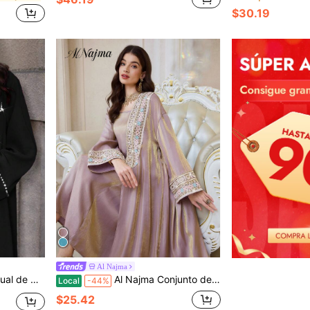
$30.19
Al Najma
decoración de perlas
Al Najma Conjunto de vestido de camisola y túnica árabe elegante para mujer con ribete de cinta y mangas largas
Local
-44%
$25.42