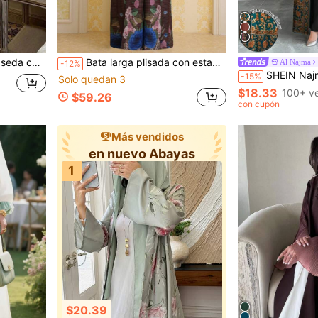
cos para ocasiones modestas de otoño
Bata larga plisada con estampado marrón estilo de Oriente Medio, prenda exterior elegante de talla grande estilo Dubái, Kaftan (Diseño exclusivo). Z512 Otoño
Al Najma
-12%
SHEIN Najma Cárdigan de abrigo casual de estilo árabe c
-15%
Solo quedan 3
$18.33
100+ v
$59.26
con cupón
Más vendidos
en nuevo Abayas
1
$20.39