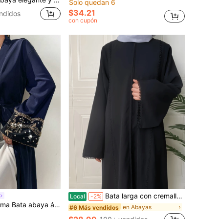
Solo quedan 6
$34.21
ndidos
con cupón
Bata larga con cremallera y encaje de estilo turco elegante de unicolor, estilo árabe y de Oriente Medio para mujeres
Local
-2%
te y modesta para mujer, de manga larga, con bordado floral y decoración de perlas sintéticas
en Abayas
#6 Más vendidos