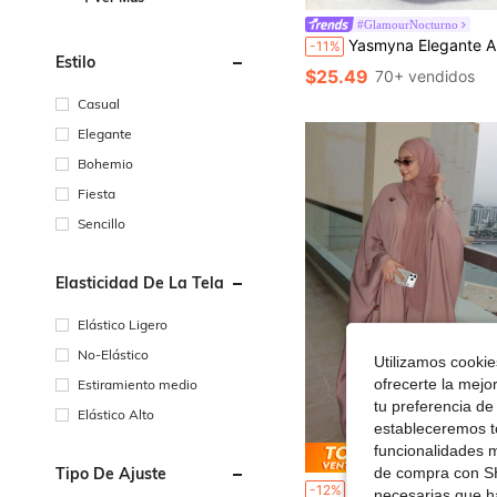
#GlamourNocturno
Yasmyna Elegante Abaya Larga de Mujer de Alta Gama Sexy con Bloques de Color Ne
-11%
Estilo
$25.49
70+ vendidos
Casual
Elegante
Bohemio
Fiesta
Sencillo
Elasticidad De La Tela
Elástico Ligero
No-Elástico
Utilizamos cookies
ofrecerte la mejo
Estiramiento medio
tu preferencia de
Elástico Alto
estableceremos to
funcionalidades m
Ahorro d
Tipo De Ajuste
de compra con SH
Ropa Islámica Elegante para Mujer con Patrón Bordado, Túnica Holgada de Manga Larga Ro
-12%
necesarias que h