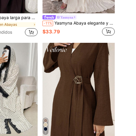
mpanadas plisadas, ropa formal de otoño en tela de jacquard verde
Yasmyna
Yasmyna Abaya elegante y romántica para mujer con textura tejida, manga larga y plisada
-11%
en Abayas
$33.79
ndidos
7