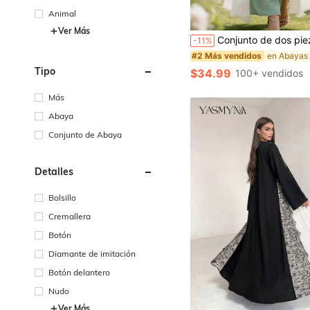
Animal
Ver Más
Conjunto de dos piezas de vestido-bata con estampado floral verde, atuendo t
-11%
en Abayas
#2 Más vendidos
Tipo
$34.99
100+ vendidos
Más
Abaya
Conjunto de Abaya
Detalles
Bolsillo
Cremallera
Botón
Diamante de imitación
Botón delantero
Nudo
Ver Más