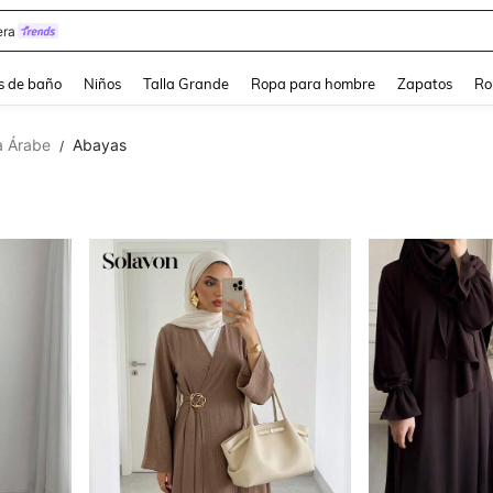
estidos Elegantes Para Fiesta De Gala
s de baño
Niños
Talla Grande
Ropa para hombre
Zapatos
Ro
 Árabe
Abayas
/