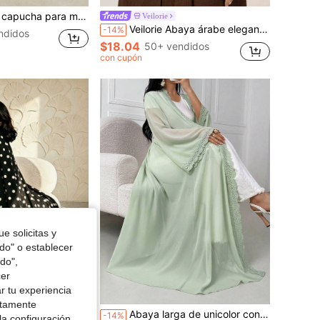
 lunares y encaje en contraste, estilo Dubái para vacaciones de otoño
Veilorie
Veilorie Abaya árabe elegante de unicolor para mujer
-14%
ndidos
$18.04
50+ vendidos
con cupón
e solicitas y
odo" o establecer
do",
cer
r tu experiencia
ctamente
Abaya larga de unicolor con ribete de contraste para mujer, cárdigan ligero verde menta, vestido de playa de verano, atuendo de invitada de boda primavera otoño
-14%
la configuración