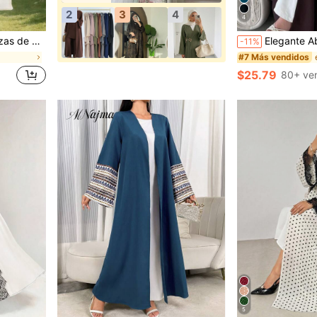
2
3
4
4
radicional árabe para otoño
Elegante Abaya larga para mujer con mangas aca
-11%
#7 Más vendidos
$25.79
80+ ve
5