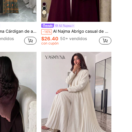
7
Al Najma
on estampado floral digital de arte pop, de manga larga, para mujer, primavera/otoño
Al Najma Abrigo casual de manga larga de corte holgado con decoración de perlas
-16%
$26.40
endidos
50+ vendidos
con cupón