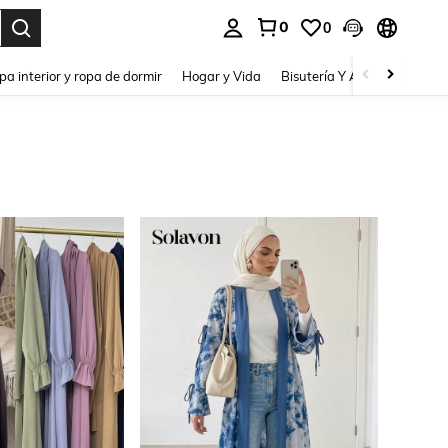
0
0
pa interior y ropa de dormir
Hogar y Vida
Bisutería Y Accesorios
Be