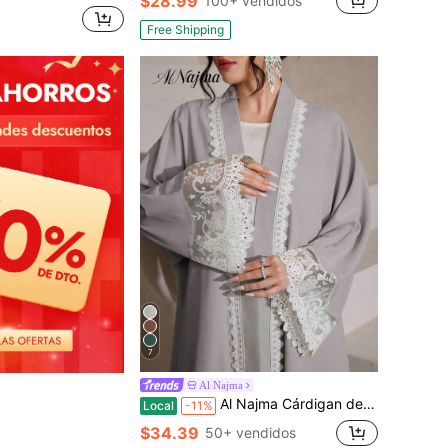
$28.99
100+ vendidos
Free Shipping
7
Al Najma
Al Najma Cárdigan de encaje soluble en agua, bata abaya de estilo elegante de unicolor de Dubai, de manga larga
Local
-11%
$34.39
50+ vendidos