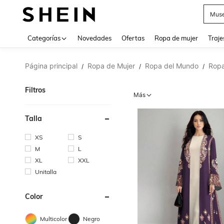
V
Categorías
Novedades
Ofertas
Ropa de mujer
Traje
Página principal
Ropa de Mujer
Ropa del Mundo
Ropa
/
/
/
Filtros
Más
Talla
XS
S
M
L
XL
XXL
Unitalla
Color
Multicolor
Negro