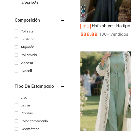
Ver Más
Composición
Hafizah Vestido tipo seda con degradado de blanco a rosa y púrpura para mujer – Abaya con ribete de fle
-11%
Poliéster
$36.89
100+ vendidos
Elastano
Algodón
Poliamida
Viscosa
Lyocell
Tipo De Estampado
Liso
Letras
Plantas
Color combinado
Geométrico