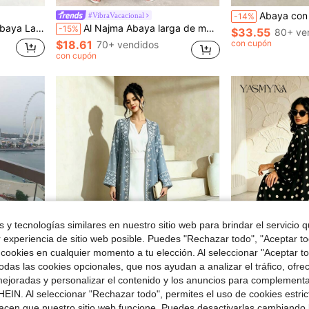
Abaya con capucha para mujer con estampado de
#VibraVacacional
-14%
gro y Blanco y Parches de Encaje
Al Najma Abaya larga de mangas acampanadas con estampado en parches, estilo casual para primavera y verano, vestido modesto
-15%
$33.55
80+ ve
$18.61
con cupón
70+ vendidos
con cupón
 y tecnologías similares en nuestro sitio web para brindar el servicio qu
r experiencia de sitio web posible. Puedes "Rechazar todo", "Aceptar t
 cookies en cualquier momento a tu elección. Al seleccionar "Aceptar to
das las cookies opcionales, que nos ayudan a analizar el tráfico, ofre
ejoradas y personalizar el contenido y los anuncios para complementa
14
e $3.67
EIN. Al seleccionar "Rechazar todo", permites el uso de cookies estri
sa Abaya Árabe Primavera Otoño
#VibraVacacional
Yasmyna
acen que nuestro sitio web funcione. Puedes desactivarlas cambiando 