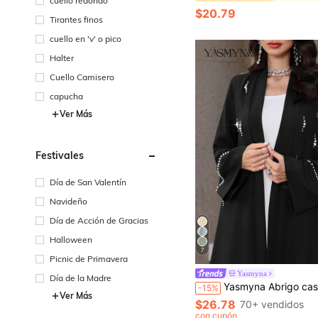
cuello redondo
$20.79
Tirantes finos
cuello en 'v' o pico
Halter
Cuello Camisero
capucha
Ver Más
Festivales
Día de San Valentín
Navideño
Día de Acción de Gracias
Halloween
7
Picnic de Primavera
Yasmyna
Día de la Madre
Yasmyna Abrigo casual de manga larga de corte holgado con 
-15%
Ver Más
$26.78
70+ vendidos
con cupón