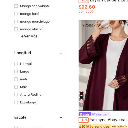
-15%
Manga con volante
$62.60
con cupón
manga farol
manga murciélago
manga obispo
Ver Más
Longitud
Normal
Largo
midi
Maxi
Altura Rodilla
Extralargo
4
Yasmyna
Escote
Yasmyna Abaya casual para mujer con puños de encaje
-11%
en nuevo
#10 Más vendidos