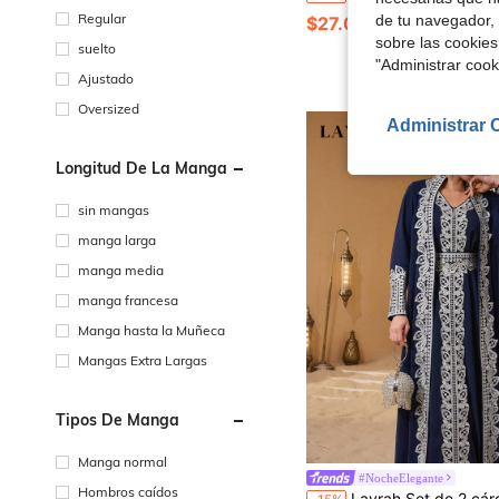
Regular
de tu navegador, 
$27.02
sobre las cookies
suelto
"Administrar coo
Ajustado
Oversized
Administrar 
Longitud De La Manga
sin mangas
manga larga
manga media
manga francesa
Manga hasta la Muñeca
Mangas Extra Largas
Tipos De Manga
Manga normal
#NocheElegante
Hombros caídos
Layrah Set de 2 cárdiganes de manga larga con elegante enc