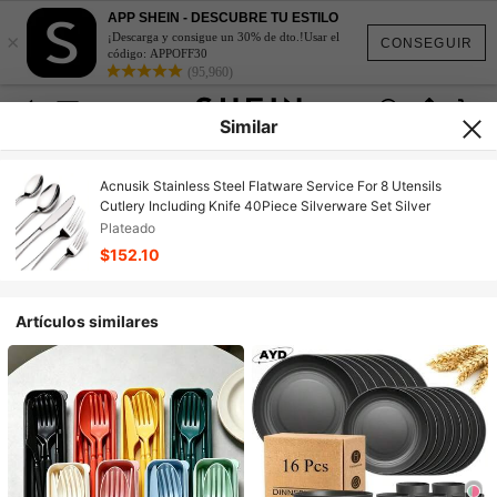
APP SHEIN - DESCUBRE TU ESTILO
×
¡Descarga y consigue un 30% de dto.!Usar el
CONSEGUIR
código: APPOFF30
(95,960)
Similar
Acnusik Stainless Steel Flatware Service For 8 Utensils
Cutlery Including Knife 40Piece Silverware Set Silver
Plateado
$152.10
Artículos similares