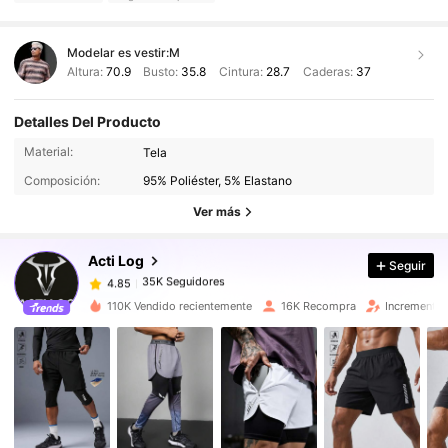
Modelar es vestir:
M
Altura:
70.9
Busto:
35.8
Cintura:
28.7
Caderas:
37
Detalles Del Producto
Material:
Tela
35K Seguidores
4.85
Composición:
95% Poliéster, 5% Elastano
Ver más
35K Seguidores
4.85
Acti Log
Seguir
35K Seguidores
4.85
a***e
pagó
Hace 1 día
110K Vendido recientemente
16K Recompra
Incremento 
35K Seguidores
4.85
35K Seguidores
4.85