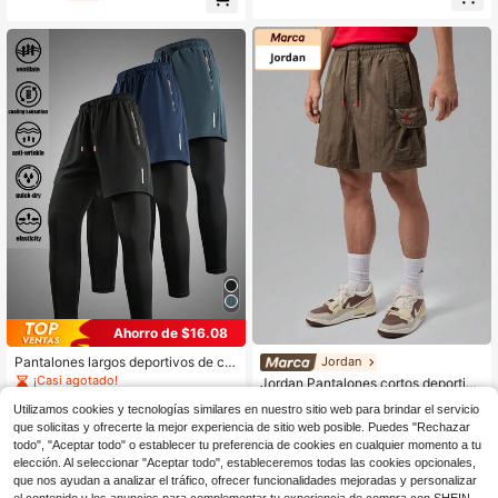
ampado de letras
mnasio blancos, ligeros
Ahorro de $16.08
Pantalones largos deportivos de co
Jordan
mpresión elástica para hombre, pan
¡Casi agotado!
Jordan Pantalones cortos deportivo
talones de baloncesto estampados,
57
200+ vendidos
s de carga con cintura con cordón p
$
.92
-2%
anti-exposición, fitness, running, ci
Utilizamos cookies y tecnologías similares en nuestro sitio web para brindar el servicio
ara hombre
14
$
.81
-52%
clismo, pantalones de entrenamient
que solicitas y ofrecerte la mejor experiencia de sitio web posible. Puedes "Rechazar
o
todo", "Aceptar todo" o establecer tu preferencia de cookies en cualquier momento a tu
elección. Al seleccionar "Aceptar todo", estableceremos todas las cookies opcionales,
que nos ayudan a analizar el tráfico, ofrecer funcionalidades mejoradas y personalizar