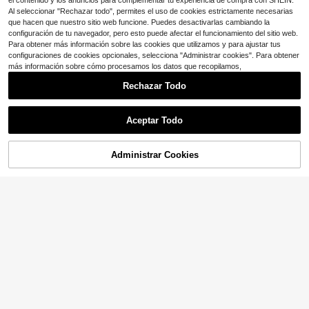
el contenido y los anuncios para complementar tu experiencia de compra con SHEIN.
Al seleccionar "Rechazar todo", permites el uso de cookies estrictamente necesarias
que hacen que nuestro sitio web funcione. Puedes desactivarlas cambiando la
configuración de tu navegador, pero esto puede afectar el funcionamiento del sitio web.
Para obtener más información sobre las cookies que utilizamos y para ajustar tus
configuraciones de cookies opcionales, selecciona "Administrar cookies". Para obtener
más información sobre cómo procesamos los datos que recopilamos,
Rechazar Todo
Aceptar Todo
Venta Flash
Ahorro de $20.52
Administrar Cookies
¡52% DE DESCUENTO!
AÑADIR A LA BOLSA
Ahorro de $9.98
Acti Log
AHTELB
Acti Log Pantalones deportivos con
ribete de contraste para hombres, p
200+ vendidos
Pantalones AHTELB para hombre d
antalones de chándal para exteriore
9
16
e verano de seda de hielo fina, larg
$
.21
-52%
$
.87
-55%
s, gimnasio
o 7/8 con puños, pantalones casual
es de pierna recta suelta de longitu
d media, diseño de cremallera antirr
obo para deportes