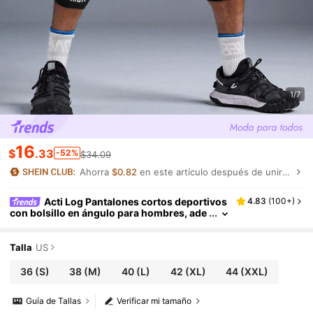
1/7
16
$
.33
-52%
$34.09
Ahorra
$0.82
en este artículo después de unirte.
Acti Log Pantalones cortos deportivos
4.83
(
100+
)
con bolsillo en ángulo para hombres, ade
cuados para fitness, correr, ciclismo, pan
talones cortos de gimnasio blancos, pantalon
es cortos de entrenamiento, pantalones corto
Talla
US
s de gimnasio para hombres, pantalones cort
os deportivos para hombres, pantalones cort
36
(S)
38
(M)
40
(L)
42
(XL)
44
(XXL)
os de ejercicio, pantalones cortos para hombr
es, ligeros
Guía de Tallas
Verificar mi tamaño