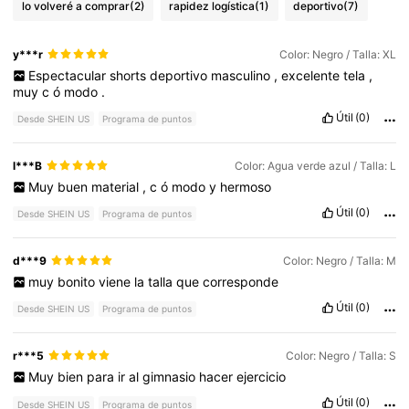
lo volveré a comprar
(2)
rapidez logística
(1)
deportivo
(7)
y***r
Color: Negro / Talla: XL
Espectacular
shorts
deportivo
masculino
,
excelente
tela
,
muy
c
ó
modo
.
Útil
(0)
Desde SHEIN US
Programa de puntos
l***B
Color: Agua verde azul / Talla: L
Muy
buen
material
,
c
ó
modo
y
hermoso
Útil
(0)
Desde SHEIN US
Programa de puntos
d***9
Color: Negro / Talla: M
muy
bonito
viene
la
talla
que
corresponde
Útil
(0)
Desde SHEIN US
Programa de puntos
r***5
Color: Negro / Talla: S
Muy
bien
para
ir
al
gimnasio
hacer
ejercicio
Útil
(0)
Desde SHEIN US
Programa de puntos