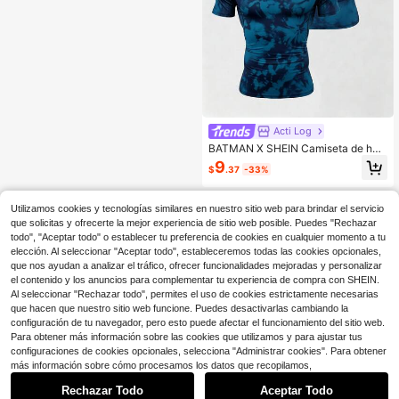
Acti Log
BATMAN X SHEIN Camiseta de ho
mbre de cuello redondo con estamp
9
$
.37
-33%
ado tie-dye, plisada, corte slim fit, v
ersátil para uso diario, casual y dep
ortivo
Utilizamos cookies y tecnologías similares en nuestro sitio web para brindar el servicio
que solicitas y ofrecerte la mejor experiencia de sitio web posible. Puedes "Rechazar
todo", "Aceptar todo" o establecer tu preferencia de cookies en cualquier momento a tu
elección. Al seleccionar "Aceptar todo", estableceremos todas las cookies opcionales,
que nos ayudan a analizar el tráfico, ofrecer funcionalidades mejoradas y personalizar
el contenido y los anuncios para complementar tu experiencia de compra con SHEIN.
Al seleccionar "Rechazar todo", permites el uso de cookies estrictamente necesarias
que hacen que nuestro sitio web funcione. Puedes desactivarlas cambiando la
configuración de tu navegador, pero esto puede afectar el funcionamiento del sitio web.
Para obtener más información sobre las cookies que utilizamos y para ajustar tus
configuraciones de cookies opcionales, selecciona "Administrar cookies". Para obtener
más información sobre cómo procesamos los datos que recopilamos,
Rechazar Todo
Aceptar Todo