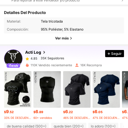
Para reportar a este vendedor y/o producto
Detalles Del Producto
35K Seguidores
4.85
Material:
Tela tricotada
Composición:
95% Poliéster, 5% Elastano
35K Seguidores
4.85
Ver más
Acti Log
Seguir
35K Seguidores
4.85
h***2
pagó
Hace 1 día
110K Vendido recientemente
16K Recompra
35K Seguidores
4.85
35K Seguidores
4.85
35K Seguidores
4.85
9
6
6
6
6
$
.52
$
.89
$
.22
$
.05
$
33% DE DESCUENTO
60+ vendidos
46% DE DESCUENTO
47% DE DESCUENTO
35K Seguidores
4.85
de buena calidad (500+)
queda bien (200+)
lo adoro (100+)
com