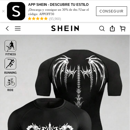
APP SHEIN - DESCUBRE TU ESTILO
×
¡Descarga y consigue un 30% de dto.!Usar el
CONSEGUIR
código: APPOFF30
(95,960)