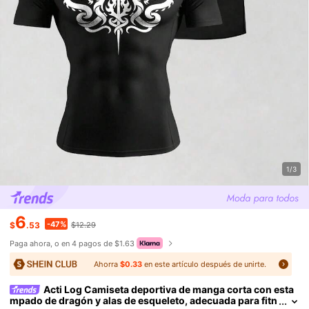
1/3
6
-47%
$
.53
$12.29
Paga ahora, o en 4 pagos de $1.63
Ahorra
$0.33
en este artículo después de unirte.
Acti Log Camiseta deportiva de manga corta con esta
mpado de dragón y alas de esqueleto, adecuada para fitn