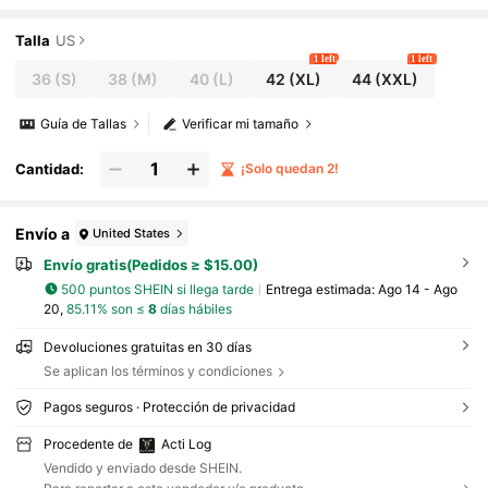
ess, correr, ciclismo
Talla
US
1 left
1 left
36
(S)
38
(M)
40
(L)
42
(XL)
44
(XXL)
Guía de Tallas
Verificar mi tamaño
Cantidad:
¡Solo quedan 2!
Envío a
United States
Envío gratis(Pedidos ≥ $15.00)
500 puntos SHEIN si llega tarde
Entrega estimada:
Ago 14 - Ago
20,
85.11% son ≤
8
días hábiles
Devoluciones gratuitas en 30 días
Se aplican los términos y condiciones
Pagos seguros · Protección de privacidad
Procedente de
Acti Log
Vendido y enviado desde SHEIN.