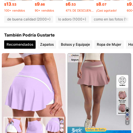
161K Seguidores
4.87
13
9
6
8
9
$
.53
$
.66
$
.53
$
.07
$
100+ vendidos
90+ vendidos
47% DE DESCUENTO
¡Casi agotado!
600
161K Seguidores
de buena calidad (2000+)
lo adoro (1000+)
como en las fotos (100
4.87
También Podría Gustarte
161K Seguidores
4.87
Recomendados
Zapatos
Bolsos y Equipaje
Ropa de Mujer
Ho
161K Seguidores
4.87
161K Seguidores
4.87
161K Seguidores
4.87
4