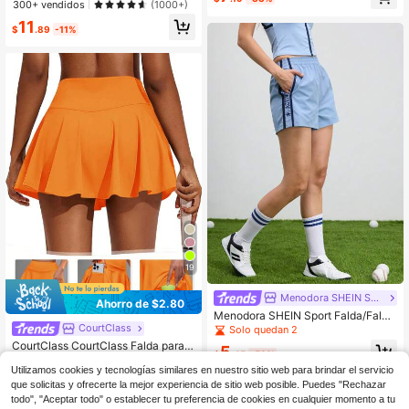
pado de letras, cintura cruzada, con
2 en 1 para correr y prevenir filtraci
300+ vendidos
(1000+)
traste de color y bolsillos
ones de luz, cómodo
11
$
.89
-11%
19
Menodora SHEIN Sport
Ahorro de $2.80
Menodora SHEIN Sport Falda/Falda
pantalón deportiva de color liso, co
CourtClass
Solo quedan 2
n estilo para el verano
CourtClass CourtClass Falda para
5
$
.45
-58%
mujer con pantalones cortos interior
600+ vendidos
(1000+)
Utilizamos cookies y tecnologías similares en nuestro sitio web para brindar el servicio
es y bolsillos, adecuada para bádmi
8
nton, tenis, yoga, entrenamiento, ,
$
.49
-25%
con cupón
que solicitas y ofrecerte la mejor experiencia de sitio web posible. Puedes "Rechazar
maratón
todo", "Aceptar todo" o establecer tu preferencia de cookies en cualquier momento a tu