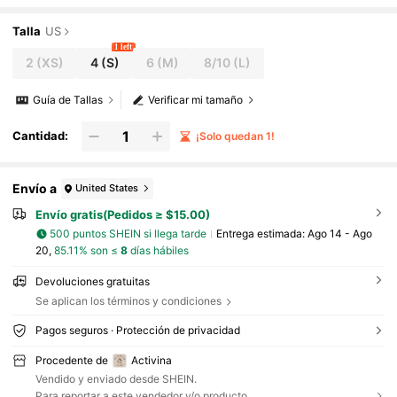
Talla
US
1 left
2
(XS)
4
(S)
6
(M)
8/10
(L)
Guía de Tallas
Verificar mi tamaño
Cantidad:
¡Solo quedan 1!
Envío a
United States
Envío gratis(Pedidos ≥ $15.00)
500 puntos SHEIN si llega tarde
Entrega estimada:
Ago 14 - Ago
20,
85.11% son ≤
8
días hábiles
Devoluciones gratuitas
Se aplican los términos y condiciones
Pagos seguros · Protección de privacidad
Procedente de
Activina
Vendido y enviado desde SHEIN.
Para reportar a este vendedor y/o producto