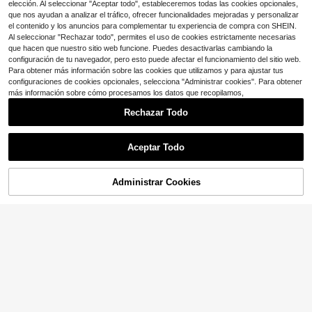
elección. Al seleccionar "Aceptar todo", estableceremos todas las cookies opcionales,
que nos ayudan a analizar el tráfico, ofrecer funcionalidades mejoradas y personalizar
el contenido y los anuncios para complementar tu experiencia de compra con SHEIN.
Al seleccionar "Rechazar todo", permites el uso de cookies estrictamente necesarias
que hacen que nuestro sitio web funcione. Puedes desactivarlas cambiando la
configuración de tu navegador, pero esto puede afectar el funcionamiento del sitio web.
Para obtener más información sobre las cookies que utilizamos y para ajustar tus
configuraciones de cookies opcionales, selecciona "Administrar cookies". Para obtener
más información sobre cómo procesamos los datos que recopilamos,
Rechazar Todo
Aceptar Todo
8
6
Ahorro de $1.50
Administrar Cookies
¡57% DE DESCUENTO!
AÑADIR A LA BOLSA
CourtClass
Ahorro de $6.07
CourtClass CourtClass Falda
Local
Falda mini plisada de unicolor
deportiva plisada de unicolor, falda
Local
#3 Más vendidos
en 9~15 USD Faldas y pantalones cortos deportivos para muje
para mujer, falda deportiva de cintur
de tenis, falda atlética
7
1.7k+ vendidos
$
.91
-43%
a alta con bolsillos para alta elastici
11
dad, cómoda para montar, correr, en
$
.89
-11%
con cupón
4-5 días hábiles
trenar, que absorbe la humedad