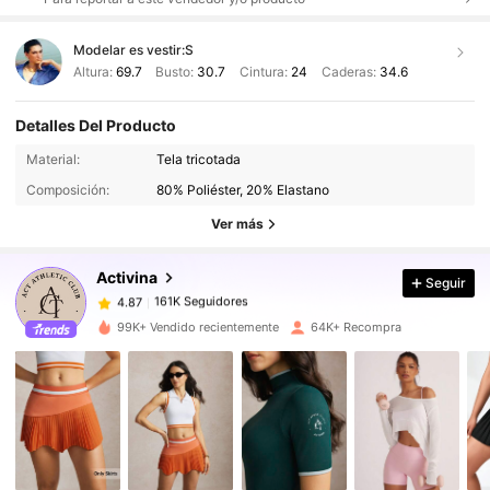
Modelar es vestir:
S
Altura:
69.7
Busto:
30.7
Cintura:
24
Caderas:
34.6
Detalles Del Producto
161K Seguidores
4.87
Material:
Tela tricotada
Composición:
80% Poliéster, 20% Elastano
161K Seguidores
4.87
Ver más
Activina
Seguir
161K Seguidores
4.87
1***8
pagó
Hace 1 día
99K+ Vendido recientemente
64K+ Recompra
161K Seguidores
4.87
161K Seguidores
4.87