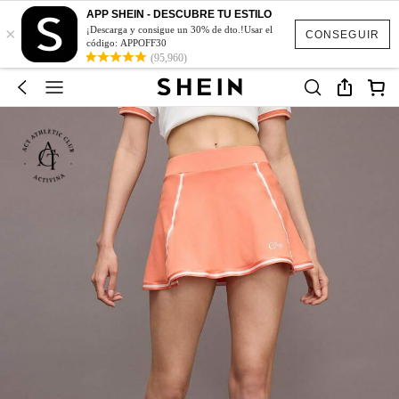
APP SHEIN - DESCUBRE TU ESTILO
×
¡Descarga y consigue un 30% de dto.!Usar el
CONSEGUIR
código: APPOFF30
(95,960)