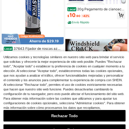
20g Pegamento de cianoacril
Local
ato delgado (2-3 CPS), tiempo de c
10
$
.90
-42%
urado de 2-5 segundos - Ideal para
pasatiempos y trabajos de precisió
Envío Rápido
n: carpintería, fabricación de model
os (coches, aviones), torneado de b
olígrafos, embutidos y estabilizació
n de superficies
Ahorro de $29.19
37643 Fijador de roscas azul
Local
de resistencia media en barra - 9 G
29
$
.21
-50%
Utilizamos cookies y tecnologías similares en nuestro sitio web para brindar el servicio
que solicitas y ofrecerte la mejor experiencia de sitio web posible. Puedes "Rechazar
Envío gratis
todo", "Aceptar todo" o establecer tu preferencia de cookies en cualquier momento a tu
elección. Al seleccionar "Aceptar todo", estableceremos todas las cookies opcionales,
que nos ayudan a analizar el tráfico, ofrecer funcionalidades mejoradas y personalizar
el contenido y los anuncios para complementar tu experiencia de compra con SHEIN.
Al seleccionar "Rechazar todo", permites el uso de cookies estrictamente necesarias
que hacen que nuestro sitio web funcione. Puedes desactivarlas cambiando la
configuración de tu navegador, pero esto puede afectar el funcionamiento del sitio web.
Para obtener más información sobre las cookies que utilizamos y para ajustar tus
configuraciones de cookies opcionales, selecciona "Administrar cookies". Para obtener
Ahorro de $14.47
más información sobre cómo procesamos los datos que recopilamos,
Fluido para reparar grietas en
Local
Rechazar Todo
el parabrisas, resina para reparar ve
11
$
.43
-56%
ntanas de coche, líquido para resta
1
urar arañazos y grietas en el parabri
0