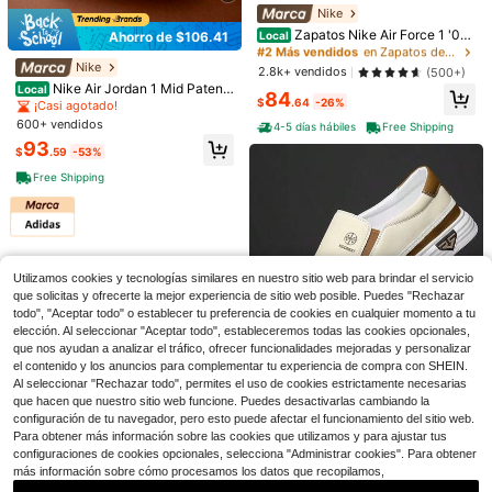
Nike
#2 Más vendidos
en Zapatos deportivos casuales para hombre
¡Casi agotado!
Zapatos Nike Air Force 1 '07
Local
Ahorro de $106.41
para hombre
#2 Más vendidos
#2 Más vendidos
en Zapatos deportivos casuales para hombre
en Zapatos deportivos casuales para hombre
¡Casi agotado!
Nike
¡Casi agotado!
¡Casi agotado!
2.8k+ vendidos
(500+)
Clientes habituales
Nike Air Jordan 1 Mid Patent
Local
#2 Más vendidos
en Zapatos deportivos casuales para hombre
84
16
SE 'Negro Dorado' 852542-007
$
.64
-26%
¡Casi agotado!
¡Casi agotado!
¡Casi agotado!
600+ vendidos
Clientes habituales
Clientes habituales
4-5 días hábiles
Free Shipping
Ahorro de $17.50
¡Casi agotado!
93
$
.59
-53%
Clientes habituales
Zapatos planos Mary Jane pa
Local
Free Shipping
ra mujer con diseño de bloques de c
10
$
.50
-63%
olor y patchwork, zapatillas casual
es con suela suave, correa de ganc
Ahorro de $9.14
ho y bucle, rayas cruzadas, zapato
s planos de ballet retro para camina
Sandalias de exterior para ho
Local
r y uso diario
mbre color caqui, sin cordones, con
8
$
.86
-51%
hebilla de bronce antiguo y suela d
Utilizamos cookies y tecnologías similares en nuestro sitio web para brindar el servicio
e PVC antideslizante. Ligeras y có
que solicitas y ofrecerte la mejor experiencia de sitio web posible. Puedes "Rechazar
4-5 días hábiles
modas para uso diario.
todo", "Aceptar todo" o establecer tu preferencia de cookies en cualquier momento a tu
elección. Al seleccionar "Aceptar todo", estableceremos todas las cookies opcionales,
que nos ayudan a analizar el tráfico, ofrecer funcionalidades mejoradas y personalizar
Ahorro de $6.38
el contenido y los anuncios para complementar tu experiencia de compra con SHEIN.
Al seleccionar "Rechazar todo", permites el uso de cookies estrictamente necesarias
Este zapato tiene una caja de punt
que hacen que nuestro sitio web funcione. Puedes desactivarlas cambiando la
a relativamente espaciosa y el tam
500+ vendidos
configuración de tu navegador, pero esto puede afectar el funcionamiento del sitio web.
año es grande. Zapatos casuales d
15
Para obtener más información sobre las cookies que utilizamos y para ajustar tus
$
.52
-29%
con cupón
e moda para exteriores para hombr
Adidas
Ahorro de $128.06
es, suela blanda, parte superior có
configuraciones de cookies opcionales, selecciona "Administrar cookies". Para obtener
Zapatillas Adidas Retropy F2
Local
moda, zapatos cómodos antidesliz
más información sobre cómo procesamos los datos que recopilamos,
Nike
GW0510 para hombre talla US 11.5
Solo quedan 1
antes