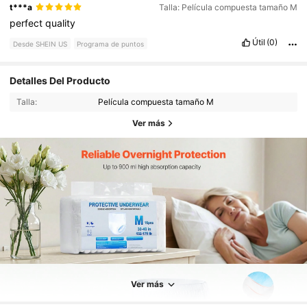
t***a
Talla: Película compuesta tamaño M
perfect
quality
Útil
(0)
Desde SHEIN US
Programa de puntos
Detalles Del Producto
Talla:
Película compuesta tamaño M
Ver más
5.2K Seguidores
4.77
Ver más
5.2K Seguidores
4.77