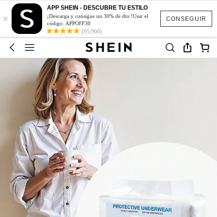
APP SHEIN - DESCUBRE TU ESTILO
×
¡Descarga y consigue un 30% de dto.!Usar el
CONSEGUIR
código: APPOFF30
(95,960)