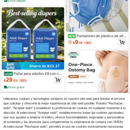
Envío Rápido
ave comodidad de algodón, ropa int
erior desechable fácil de usar, ideal
para cuidados en el hogar y uso no
cturno para hombres y mujeres
Pantalones de plástico de alta
NEW
elasticidad con película PE reutiliza
9
$
.19
-19%
bles, pañales para adultos de tela c
on diseño de moda, impermeables,
para entusiastas de ABDL, lavables,
suaves, transparentes, pañales par
a adolescentes, pantalones de plást
ico transparentes para adultos
Ahorro de $33.37
Pañal para adultos X9 con cie
Local
rre ajustable, paquete de dos unida
29
$
.03
-53%
des de gran valor, protección contra
la incontinencia, desechable. Dispo
Envío gratis
nible en tallas M/L/XL. Control de ol
ores durante 8 horas, alta absorción
y a prueba de fugas. Sin perfume ni
Utilizamos cookies y tecnologías similares en nuestro sitio web para brindar el servicio
cloro.
que solicitas y ofrecerte la mejor experiencia de sitio web posible. Puedes "Rechazar
todo", "Aceptar todo" o establecer tu preferencia de cookies en cualquier momento a tu
elección. Al seleccionar "Aceptar todo", estableceremos todas las cookies opcionales,
que nos ayudan a analizar el tráfico, ofrecer funcionalidades mejoradas y personalizar
el contenido y los anuncios para complementar tu experiencia de compra con SHEIN.
Al seleccionar "Rechazar todo", permites el uso de cookies estrictamente necesarias