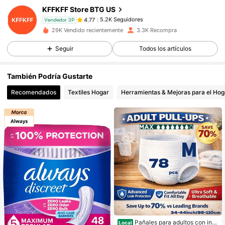
KFFKFF Store BTG US
5.2K Seguidores
4.77
Vendedor 3P
c***1
pagó
Hace 1 día
29K Vendido recientemente
3.3K Recompra
Seguir
Todos los artículos
5.2K Seguidores
4.77
También Podría Gustarte
5.2K Seguidores
4.77
Recomendados
Textiles Hogar
Herramientas & Mejoras para el Hog
5.2K Seguidores
4.77
5.2K Seguidores
4.77
5.2K Seguidores
4.77
5.2K Seguidores
4.77
Pañales para adultos con inc
Local