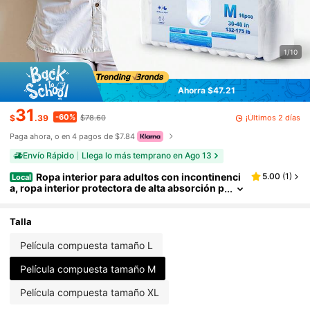
1/10
Ahorra $47.21
31
-60%
¡Últimos 2 días
$
.39
$78.60
Paga ahora, o en 4 pagos de $7.84
Envío Rápido
Llega lo más temprano en Ago 13
Ropa interior para adultos con incontinenci
5.00
(
1
)
Local
a, ropa interior protectora de alta absorción p
ara hombres y mujeres, pañales desechables
tipo pull-up para adultos con puños antifugas e i
ndicador de humedad - Talla M, 64 unidades (paq
Talla
uete de 4 de 16)
Película compuesta tamaño L
Película compuesta tamaño M
Película compuesta tamaño XL