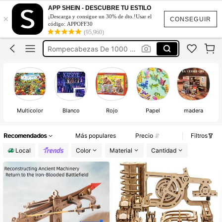
Rompecabezas
APP SHEIN - DESCUBRE TU ESTILO
×
¡Descarga y consigue un 30% de dto.!Usar el
CONSEGUIR
Rompecabezas Para Adultos
código: APPOFF30
(95,960)
Rompecabezas De 1000 Piezas
Puzzle
Rompecabezas De 500 Piezas
Rompecabezas
Multicolor
Blanco
Rojo
Papel
madera
Recomendados
Más populares
Precio
Filtros
Local
Color
Material
Cantidad