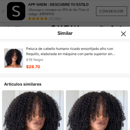
APP SHEIN - DESCUBRE TU ESTILO
×
¡Descarga y consigue un 30% de dto.!Usar el
CONSEGUIR
código: APPOFF30
(95,960)
Similar
Peluca de cabello humano rizado ensortijado afro con
flequillo, elaborada en máquina con parte superior sin
pegamento, peluca virgen brasileña de rizo afro para mujer,
#1B Negro
200% de densidad, color natural
$28.70
Artículos similares