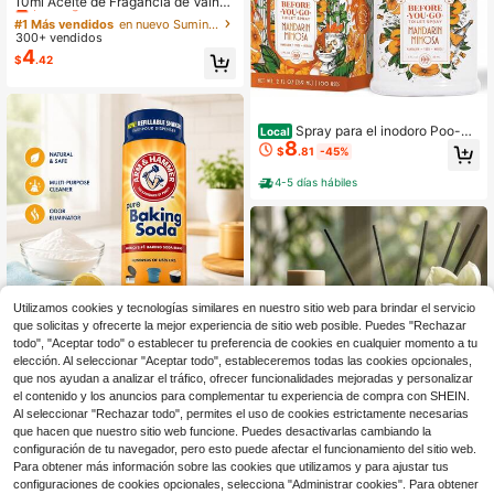
10ml Aceite de Fragancia de Vaina
de Vainilla, Ambientador para Coch
#1 Más vendidos
#1 Más vendidos
en nuevo Suministros para ambientadores
en nuevo Suministros para ambientadores
e/Hogar, Aceite Esencial con Bolita
300+ vendidos
¡Casi agotado!
¡Casi agotado!
Rodante, Aroma Duradero, Apto par
4
#1 Más vendidos
en nuevo Suministros para ambientadores
$
.42
a Difusores, Fabricación de Velas, U
¡Casi agotado!
so Diario y Citas, Apto para Habitac
iones de Hotel, Ambiente Exterior, R
egalos de Cumpleaños, Graduació
n, Navidad, Día de San Valentín
Spray para el inodoro Poo-Po
Local
8
urri Before-You-Go, Mandarina Mim
$
.81
-45%
osa, 59 ml, hasta 100 usos, desodor
ante de baño con aceites esenciale
4-5 días hábiles
s para el hogar o el trabajo, artículo
s esenciales de viaje, tamaño aprob
ado por la TSA
Utilizamos cookies y tecnologías similares en nuestro sitio web para brindar el servicio
Ahorro de $2.48
que solicitas y ofrecerte la mejor experiencia de sitio web posible. Puedes "Rechazar
todo", "Aceptar todo" o establecer tu preferencia de cookies en cualquier momento a tu
Ambientador de Bicarbonato
Local
2
de Sodio - 12oz: Forma Sólida, Sin
elección. Al seleccionar "Aceptar todo", estableceremos todas las cookies opcionales,
$
.52
-50%
Energía, Perfumado
que nos ayudan a analizar el tráfico, ofrecer funcionalidades mejoradas y personalizar
el contenido y los anuncios para complementar tu experiencia de compra con SHEIN.
Al seleccionar "Rechazar todo", permites el uso de cookies estrictamente necesarias
que hacen que nuestro sitio web funcione. Puedes desactivarlas cambiando la
configuración de tu navegador, pero esto puede afectar el funcionamiento del sitio web.
Para obtener más información sobre las cookies que utilizamos y para ajustar tus
configuraciones de cookies opcionales, selecciona "Administrar cookies". Para obtener
1