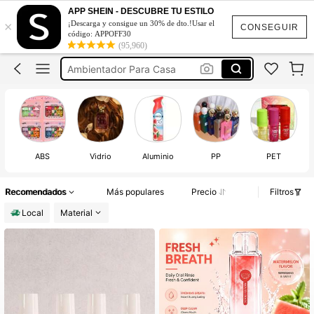
Vapers
APP SHEIN - DESCUBRE TU ESTILO
×
¡Descarga y consigue un 30% de dto.!Usar el
Glade
CONSEGUIR
código: APPOFF30
(95,960)
Ambientador Para Casa
Aromatizantes Para Casa
Perfume
Vapers
ABS
Vidrio
Aluminio
PP
PET
Recomendados
Más populares
Precio
Filtros
Local
Material