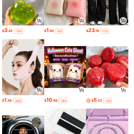
3
1
23
$
.42
$
.60
$
.19
-19%
-6%
-11%
1
10
5
$
.36
$
.98
$
.23
-28%
-18%
-14%