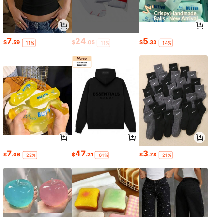
7
24
5
$
.59
$
.05
$
.33
-11%
-11%
-14%
7
47
3
$
.06
$
.21
$
.78
-22%
-61%
-21%