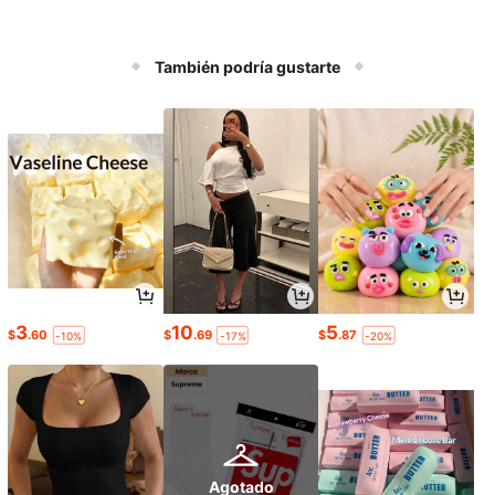
También podría gustarte
3
10
5
$
.60
$
.69
$
.87
-10%
-17%
-20%
Agotado