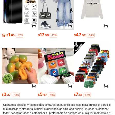
1
17
47
$
.65
$
.59
$
.52
-47%
-12%
-84%
3
5
7
$
.27
$
.67
$
.13
-30%
-19%
-23%
Utilizamos cookies y tecnologías similares en nuestro sitio web para brindar el servicio
que solicitas y ofrecerte la mejor experiencia de sitio web posible. Puedes "Rechazar
todo", "Aceptar todo" o establecer tu preferencia de cookies en cualquier momento a tu