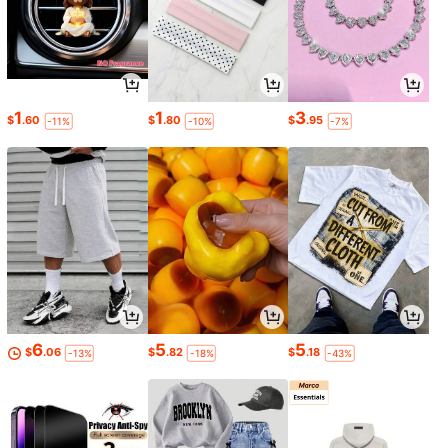
1
1
3
$
.60
$
.80
$
.95
-11%
-10%
-7%
6
5
5
$
.06
$
.82
$
.18
-13%
-18%
-43%