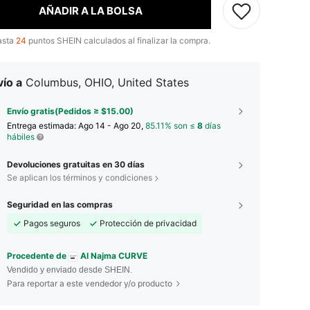
AÑADIR A LA BOLSA
asta
24
puntos SHEIN calculados al finalizar la compra.
ío a
Columbus, OHIO, United States
Envío gratis(Pedidos ≥ $15.00)
Entrega estimada:
Ago 14 - Ago 20,
85.11% son ≤
8
días
hábiles
Devoluciones gratuitas en 30 días
Se aplican los términos y condiciones
Seguridad en las compras
Pagos seguros
Protección de privacidad
Procedente de
Al Najma CURVE
Vendido y enviado desde SHEIN.
Para reportar a este vendedor y/o producto