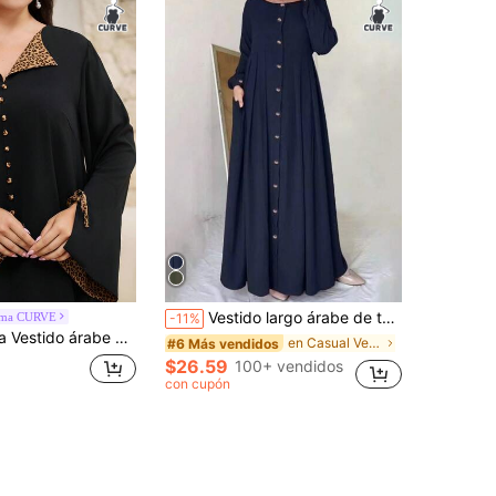
Vestido largo árabe de talla grande para mujer, unicolor, manga farol, abotonado sencillo, modesto y casual para primavera y otoño
jma CURVE
-11%
ño de botones y parchwork de estampado de leopardo para mujer de talla grande, Kaftán modesto
en Casual Vestidos árabes de talla grande
#6 Más vendidos
$26.59
100+ vendidos
con cupón