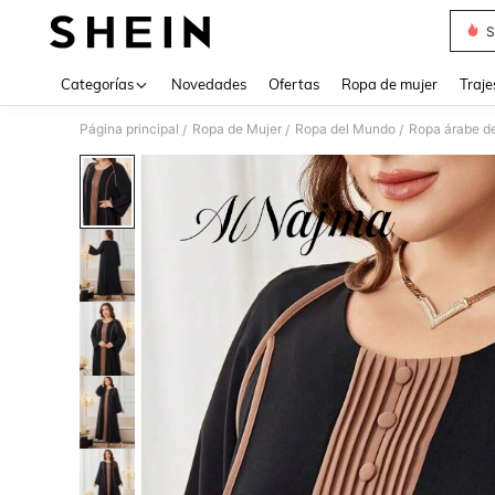
S
Use up 
Categorías
Novedades
Ofertas
Ropa de mujer
Traje
Página principal
Ropa de Mujer
Ropa del Mundo
Ropa árabe de
/
/
/