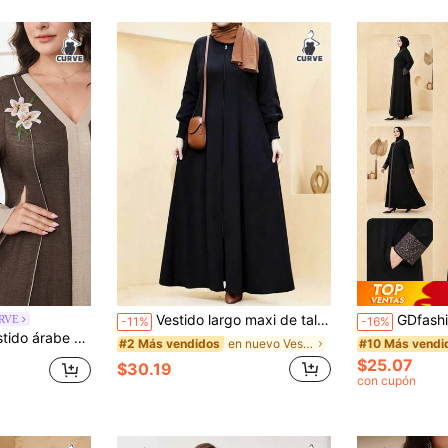
Vestido largo maxi de talla grande modesto con cremallera delantera, mangas abullonadas, suelto y fluido hasta el suelo con bolsillos laterales, negro para otoño
GDfashion Najma Bata larga para mujer talla grande,
URVE
-11%
-16%
 bordado para mujer de talla grande
en nuevo Vestidos árabes de talla grande
#2 Más vendidos
#10 Más vendi
$25.07
$30.19
con cupón