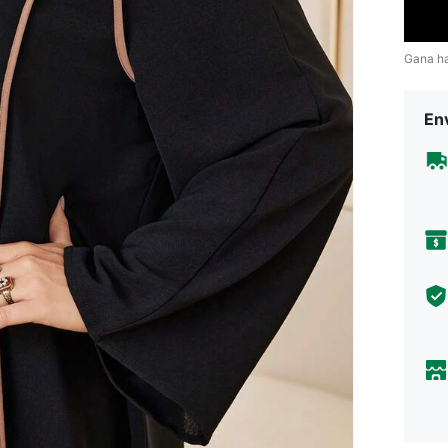
Gana h
Env