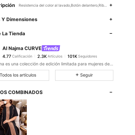
ipción
Resistencia del color al lavado,Botón delantero,Ribete en contraste,
s Y Dimensiones
 La Tienda
4.77
2.3K
101K
Al Najma CURVE
4.77
2.3K
101K
Calificación
Artículos
Seguidores
a***0
pagó
Hace 1 día
Al Najma es una colección de edición limitada para mujeres de Medio Oriente, que desean combinar un glamour discreto con un estilo contemporáneo
4.77
2.3K
101K
Todos los artículos
Seguir
4.77
2.3K
101K
LOS COMBINADOS
4.77
2.3K
101K
4.77
2.3K
101K