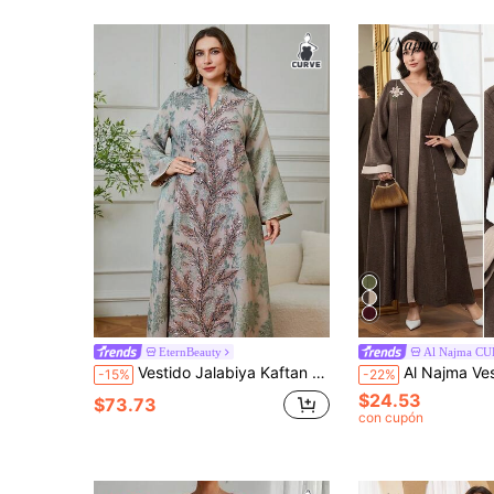
EternBeauty
Al Najma C
Vestido Jalabiya Kaftan Maxi de Manga Larga con Cuello en V, Elegante con Apliques de Cuentas Pesadas, Talla Grande, Rosa, Otoño, para Mujer
Al Najma Vestido árabe con cuello en V
-15%
-22%
$24.53
$73.73
con cupón