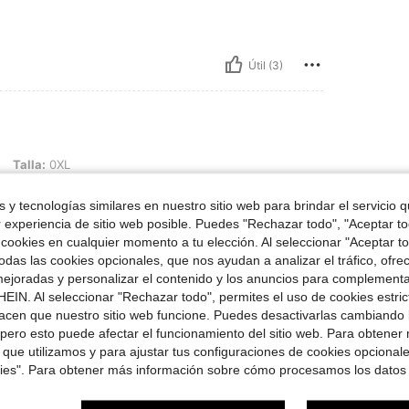
Útil (3)
L
Talla:
0XL
 y tecnologías similares en nuestro sitio web para brindar el servicio qu
r experiencia de sitio web posible. Puedes "Rechazar todo", "Aceptar t
 cookies en cualquier momento a tu elección. Al seleccionar "Aceptar to
das las cookies opcionales, que nos ayudan a analizar el tráfico, ofre
Útil (0)
ejoradas y personalizar el contenido y los anuncios para complementa
EIN. Al seleccionar "Rechazar todo", permites el uso de cookies estri
señas
acen que nuestro sitio web funcione. Puedes desactivarlas cambiando 
pero esto puede afectar el funcionamiento del sitio web. Para obtener
 que utilizamos y para ajustar tus configuraciones de cookies opcional
kies". Para obtener más información sobre cómo procesamos los datos