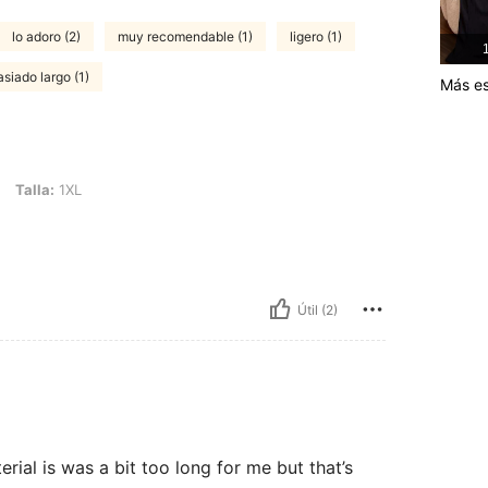
lo adoro (2)
muy recomendable (1)
ligero (1)
1
siado largo (1)
Más es
L
Talla:
1XL
Útil (2)
terial is was a bit too long for me but that’s