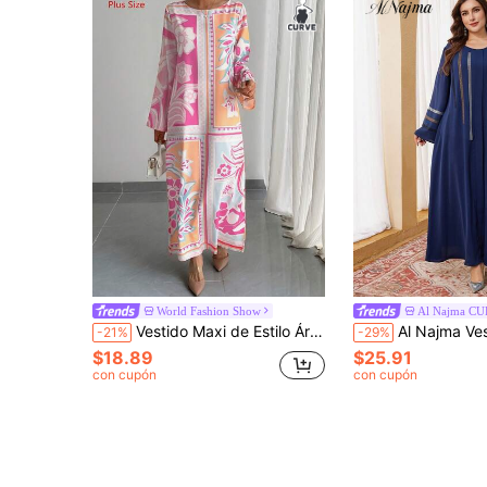
World Fashion Show
Al Najma C
Vestido Maxi de Estilo Árabe para Mujer Talla Grande, Vestido Casual Elegante de Vacaciones con Cuello Redondo, Manga Larga y Ajuste Holgado, Vestido de Noche Rosa
Al Najma Vestido árabe de manga larga holgado con a
-21%
-29%
$18.89
$25.91
con cupón
con cupón