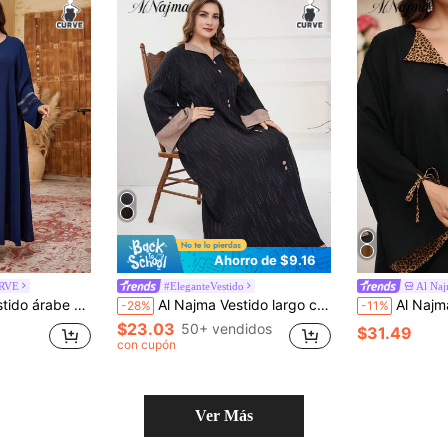
Ahorro de $9.16
URVE
#EleganteVestido
Al Na
dorno de strass de unicolor elegante para mujer
Al Najma Vestido largo casual de mujer talla grande con bloqueo de color y estampado floral, vestido elegante y modesto de manga larga tipo jalab¡ya árabe para primavera/otoño, para uso diario casual, tipo kaftan
Al Najma Vestido árabe de manga larga con dise
-28%
-11%
$23.03
50+ vendidos
$31.49
con cupón
Ver Más