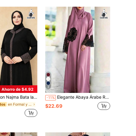
8
Ahorro de $4.92
 con diseño de ribete y puños de color contrastante, bata islámica casual de manga larga color negro para otoño
Elegante Abaya Árabe Rosa Rosa Talla Grande, Manga Larga con Encaje Negro en Contraste, Cuello Redondo con Bajo Acampanado, Tela Tejida, Adecuada para Ocasiones Formales de Otoño
-11%
en Formal y de noche Ropa árabe de talla grande
dos
$22.69