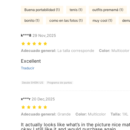
Buena portabilidad (1)
tenis (1)
outfits premamá (1)
bonito (1)
como en las fotos (1)
muy cool (1)
dema
k***8
29 Nov,2025
Adecuado general: La talla corresponde, Color: Multicolor, Talla: 1X
Adecuado general:
La talla corresponde
Color:
Multicolor
Excellent
Traducir
Desde SHEIN US
Programa de puntos
x***r
20 Dec,2025
Adecuado general: Grande, Color: Multicolor, Talla: 1XL
Adecuado general:
Grande
Color:
Multicolor
Talla:
1XL
It actually looks like what’s in the picture nice ma
okay I still like it and would purchase again