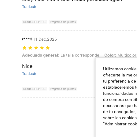
Traducir
Desde SHEIN US
Programa de puntos
r***3
11 Dec,2025
Adecuado general: La talla corresponde, Color: Multicolor, Talla: 0X
Adecuado general:
La talla corresponde
Color:
Multicolor
Nice
Utilizamos cookies
Traducir
ofrecerte la mejo
tu preferencia de
estableceremos to
Desde SHEIN US
Programa de puntos
funcionalidades m
de compra con SH
Ver Más Re
necesarias que h
de tu navegador, 
sobre las cookies
"Administrar coo