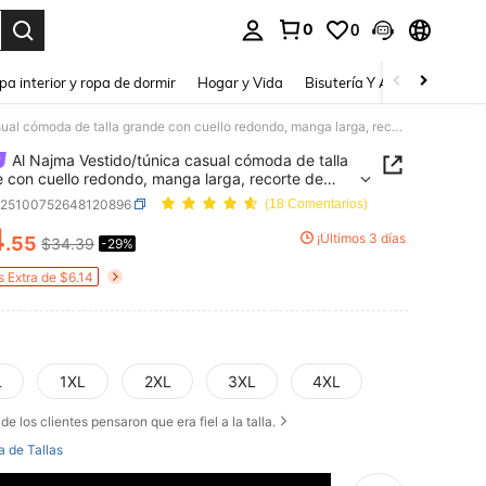
0
0
a. Press Enter to select.
pa interior y ropa de dormir
Hogar y Vida
Bisutería Y Accesorios
Be
Al Najma Vestido/túnica casual cómoda de talla grande con cuello redondo, manga larga, recorte de contraste de color, plisado y parches
Al Najma Vestido/túnica casual cómoda de talla
 con cuello redondo, manga larga, recorte de
ste de color, plisado y parches
z25100752648120896
(18 Comentarios)
4
¡Últimos 3 días
.55
$34.39
-29%
ICE AND AVAILABILITY
s Extra de $6.14
L
1XL
2XL
3XL
4XL
de los clientes pensaron que era fiel a la talla.
a de Tallas