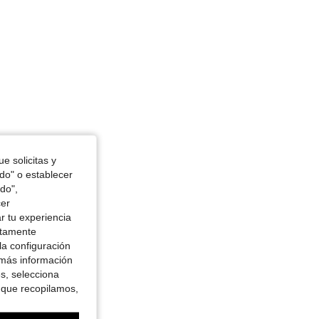
e solicitas y
odo" o establecer
do",
cer
r tu experiencia
ctamente
la configuración
 más información
es, selecciona
 que recopilamos,