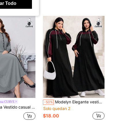
ar Todo
Modelyn Elegante vestido con capucha de color block y bajo acampanado, otoño/invierno
jma CURVE
-50%
 redondo y detalle de botones, para mujer de talla grande, vestidos maxi elegantes y modestos de estilo árabe, para viajes/casual/hogar/vacaciones
Solo quedan 2
$18.00