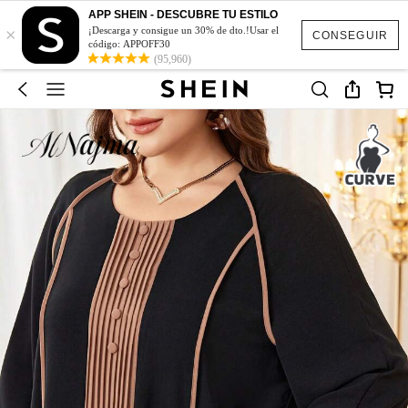
APP SHEIN - DESCUBRE TU ESTILO
×
¡Descarga y consigue un 30% de dto.!Usar el
CONSEGUIR
código: APPOFF30
(95,960)