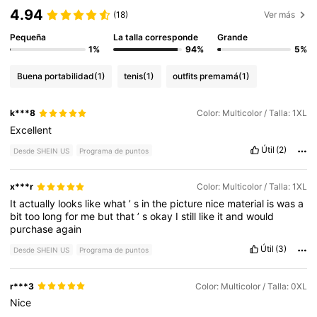
4.94
(18)
Ver más
Pequeña
La talla corresponde
Grande
1%
94%
5%
Buena portabilidad
(1)
tenis
(1)
outfits premamá
(1)
k***8
Color: Multicolor / Talla: 1XL
Excellent
Útil
(2)
Desde SHEIN US
Programa de puntos
x***r
Color: Multicolor / Talla: 1XL
It
actually
looks
like
what
’
s
in
the
picture
nice
material
is
was
a
bit
too
long
for
me
but
that
’
s
okay
I
still
like
it
and
would
purchase
again
Útil
(3)
Desde SHEIN US
Programa de puntos
r***3
Color: Multicolor / Talla: 0XL
Nice