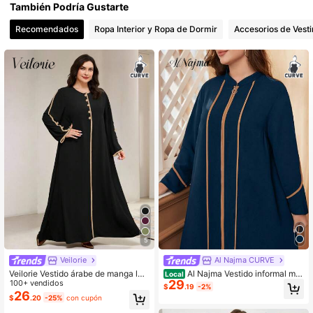
4.77
También Podría Gustarte
Recomendados
Ropa Interior y Ropa de Dormir
Accesorios de Vesti
5
Veilorie
Al Najma CURVE
Veilorie Vestido árabe de manga lar
Al Najma Vestido informal mo
Local
29
ga, suelto y elegante con bloques d
100+ vendidos
desto de estilo árabe con bloques d
$
.19
-2%
e color para mujer de talla grande
e color, talla grande, Robe Abaya
26
$
.20
-25%
con cupón