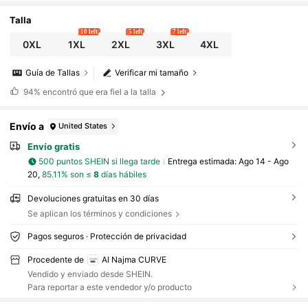
arches
Talla
10 left
5 left
7 left
0XL
1XL
2XL
3XL
4XL
Guía de Tallas
Verificar mi tamaño
94%
encontró que era fiel a la talla
Envío a
United States
Envío gratis
500 puntos SHEIN si llega tarde
Entrega estimada:
Ago 14 - Ago
20,
85.11% son ≤
8
días hábiles
Devoluciones gratuitas en 30 días
Se aplican los términos y condiciones
Pagos seguros · Protección de privacidad
Procedente de
Al Najma CURVE
Vendido y enviado desde SHEIN.
Para reportar a este vendedor y/o producto