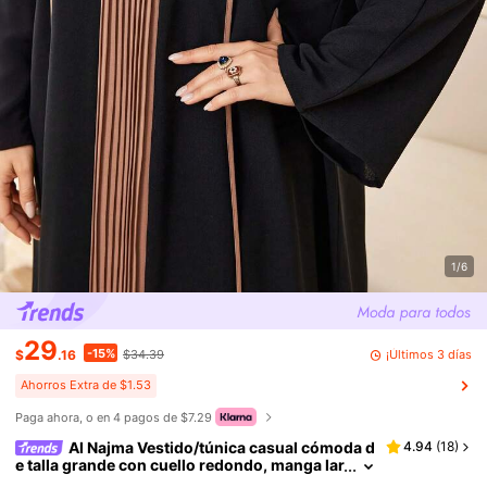
1/6
29
-15%
¡Últimos 3 días
$
.16
$34.39
Ahorros Extra de $1.53
Paga ahora, o en 4 pagos de $7.29
Al Najma Vestido/túnica casual cómoda d
4.94
(
18
)
e talla grande con cuello redondo, manga lar
ga, recorte de contraste de color, plisado y p