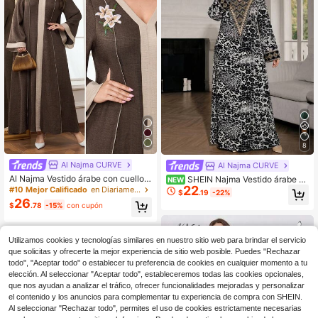
8
Al Najma CURVE
Al Najma CURVE
Al Najma Vestido árabe con cuello e
SHEIN Najma Vestido árabe co
NEW
n V bordado para mujer de talla gra
22
n estampado de leopardo para muje
#10 Mejor Calificado
en Diariamente Ropa árabe de talla grande
$
.19
-22%
nde
r de talla grande
26
$
.78
-15%
con cupón
Utilizamos cookies y tecnologías similares en nuestro sitio web para brindar el servicio
que solicitas y ofrecerte la mejor experiencia de sitio web posible. Puedes "Rechazar
todo", "Aceptar todo" o establecer tu preferencia de cookies en cualquier momento a tu
elección. Al seleccionar "Aceptar todo", estableceremos todas las cookies opcionales,
que nos ayudan a analizar el tráfico, ofrecer funcionalidades mejoradas y personalizar
el contenido y los anuncios para complementar tu experiencia de compra con SHEIN.
Al seleccionar "Rechazar todo", permites el uso de cookies estrictamente necesarias