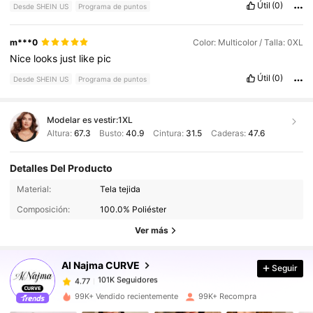
Útil
(0)
Desde SHEIN US
Programa de puntos
m***0
Color: Multicolor / Talla: 0XL
Nice
looks
just
like
pic
Útil
(0)
Desde SHEIN US
Programa de puntos
Modelar es vestir:
1XL
Altura:
67.3
Busto:
40.9
Cintura:
31.5
Caderas:
47.6
Detalles Del Producto
Material:
Tela tejida
101K Seguidores
4.77
Composición:
100.0% Poliéster
Ver más
101K Seguidores
4.77
Al Najma CURVE
Seguir
101K Seguidores
4.77
a***2
pagó
Hace 1 día
99K+ Vendido recientemente
99K+ Recompra