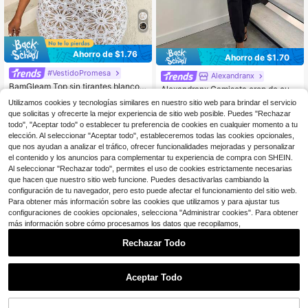
Ahorro de $1.76
Ahorro de $1.70
#VestidoPromesa
Alexandranx
BamGleam Top sin tirantes blanco c
Alexandranx Camiseta crop de cuell
on hidrosoluble y diseño calado
700+ vendidos
14
o con cordón bajo asimétrico
$
.29
-11%
Utilizamos cookies y tecnologías similares en nuestro sitio web para brindar el servicio
8
$
.83
-17%
con cupón
que solicitas y ofrecerte la mejor experiencia de sitio web posible. Puedes "Rechazar
todo", "Aceptar todo" o establecer tu preferencia de cookies en cualquier momento a tu
elección. Al seleccionar "Aceptar todo", estableceremos todas las cookies opcionales,
que nos ayudan a analizar el tráfico, ofrecer funcionalidades mejoradas y personalizar
el contenido y los anuncios para complementar tu experiencia de compra con SHEIN.
Al seleccionar "Rechazar todo", permites el uso de cookies estrictamente necesarias
que hacen que nuestro sitio web funcione. Puedes desactivarlas cambiando la
configuración de tu navegador, pero esto puede afectar el funcionamiento del sitio web.
Para obtener más información sobre las cookies que utilizamos y para ajustar tus
configuraciones de cookies opcionales, selecciona "Administrar cookies". Para obtener
más información sobre cómo procesamos los datos que recopilamos,
Rechazar Todo
Aceptar Todo