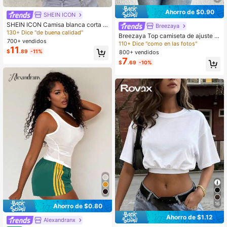
Ahorro de $0.90
SHEIN ICON
SHEIN ICON Camisa blanca corta c
Breezaya
on detalle de solapa y cordón en el l
130+ Dice "de buena calidad"
Breezaya Top camiseta de ajuste c
ateral
700+ vendidos
eñido con decoración floral 3D de u
110+ Dice "como en las fotos"
11
nicolor para mujer, perfecto para el
$
.89
-11%
800+ vendidos
verano
7
$
.69
-10%
16
Ahorro de $0.80
Ahorro de $1.12
Alexandranx