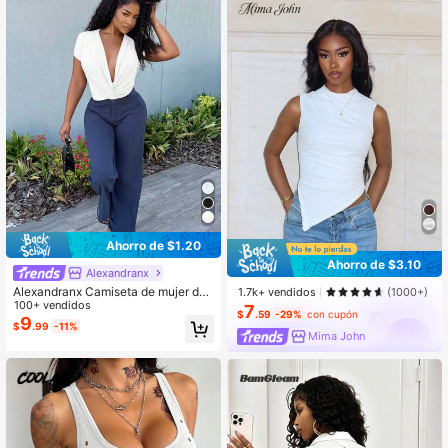
Ahorro de $1.20
Ahorro de $3.10
Alexandranx
Alexandranx Camiseta de mujer de
1.7k+ vendidos
(1000+)
manga corta con cuello en V profun
100+ vendidos
7
$
.59
-29%
con cupón
do, fruncida y de unicolor y sexy
9
$
.99
-11%
Mima John