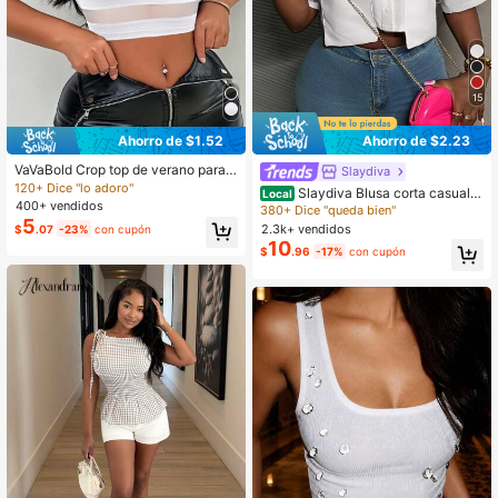
15
Ahorro de $1.52
Ahorro de $2.23
VaVaBold Crop top de verano para
Slaydiva
mujer, de unicolor, con contraste de
120+ Dice "lo adoro"
Slaydiva Blusa corta casual d
Local
malla y cuello redondo
400+ vendidos
e calle para mujer con cuello polo bl
380+ Dice "queda bien"
5
anco y bolsillo
2.3k+ vendidos
$
.07
-23%
con cupón
10
$
.96
-17%
con cupón