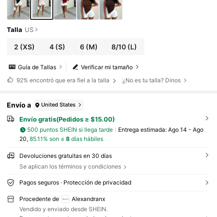
Talla
US
2
(XS)
4
(S)
6
(M)
8/10
(L)
Guía de Tallas
Verificar mi tamaño
92%
encontró que era fiel a la talla
¿No es tu talla? Dinos
Envío a
United States
Envío gratis(Pedidos ≥ $15.00)
500 puntos SHEIN si llega tarde
Entrega estimada:
Ago 14 - Ago
20,
85.11% son ≤
8
días hábiles
Devoluciones gratuitas en 30 días
Se aplican los términos y condiciones
Pagos seguros · Protección de privacidad
Procedente de
Alexandranx
Vendido y enviado desde SHEIN.