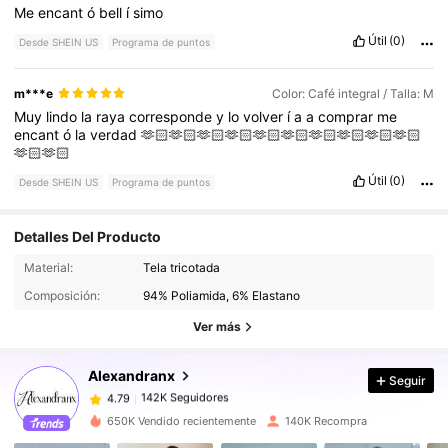
Me
encant
ó
bell
í
simo
Útil
(0)
Desde SHEIN US
Programa de puntos
m***e
Color: Café integral / Talla: M
Muy
lindo
la
raya
corresponde
y
lo
volver
í
a
a
comprar
me
encant
ó
la
verdad
🫶🏻🫶🏻🫶🏻🫶🏻🫶🏻🫶🏻🫶🏻🫶🏻🫶🏻🫶🏻
🫶🏻🫶🏻
Útil
(0)
Desde SHEIN US
Programa de puntos
Detalles Del Producto
142K Seguidores
4.79
Material:
Tela tricotada
Composición:
94% Poliamida, 6% Elastano
142K Seguidores
4.79
Ver más
Alexandranx
Seguir
142K Seguidores
4.79
s***h
pagó
Hace 1 día
650K Vendido recientemente
140K Recompra
142K Seguidores
4.79