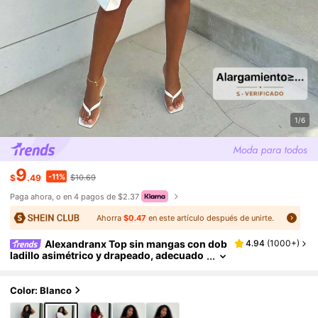
1/6
9
-11%
$
.49
$10.69
Paga ahora, o en 4 pagos de $2.37
Ahorra
$0.47
en este artículo después de unirte.
Alexandranx Top sin mangas con dob
4.94
(
1000+
)
ladillo asimétrico y drapeado, adecuado
para uso diario
Color: Blanco