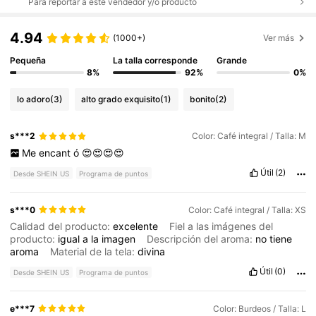
Para reportar a este vendedor y/o producto
4.94
(1000+)
Ver más
Pequeña
La talla corresponde
Grande
8%
92%
0%
lo adoro
(3)
alto grado exquisito
(1)
bonito
(2)
s***2
Color: Café integral / Talla: M
Me
encant
ó
😍😍😍😍
Útil
(2)
Desde SHEIN US
Programa de puntos
s***0
Color: Café integral / Talla: XS
Calidad del producto:
excelente
Fiel a las imágenes del
producto:
igual
a
la
imagen
Descripción del aroma:
no
tiene
aroma
Material de la tela:
divina
Útil
(0)
Desde SHEIN US
Programa de puntos
e***7
Color: Burdeos / Talla: L