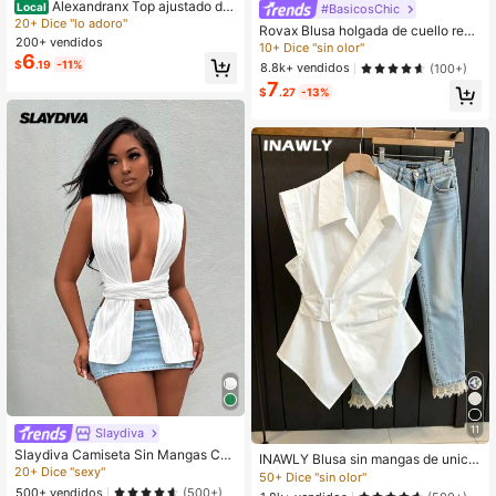
Alexandranx Top ajustado de
Local
#BasicosChic
malla blanca, casual, para vacacion
20+ Dice "lo adoro"
Rovax Blusa holgada de cuello redo
es, playa de Ibiza, festivales, salida
200+ vendidos
ndo, hombros caídos y manga corta
10+ Dice "sin olor"
s nocturnas, Halloween, otoño
6
$
.19
-11%
8.8k+ vendidos
(100+)
7
$
.27
-13%
11
Slaydiva
Slaydiva Camiseta Sin Mangas Cor
INAWLY Blusa sin mangas de unicol
ta Con Cintura Anudada En La Part
20+ Dice "sexy"
or casual para mujer, para el verano
50+ Dice "sin olor"
e Delantera Y Trasera Para Mujer
500+ vendidos
(500+)