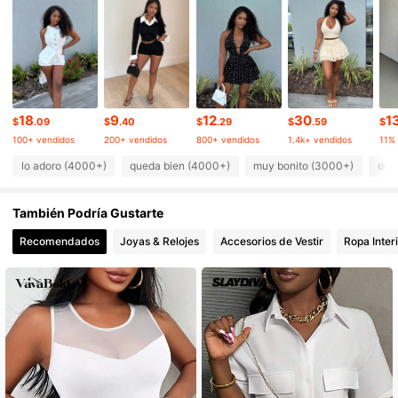
142K Seguidores
4.79
142K Seguidores
4.79
18
9
12
30
1
$
.09
$
.40
$
.29
$
.59
$
100+ vendidos
200+ vendidos
800+ vendidos
1.4k+ vendidos
142K Seguidores
4.79
lo adoro (4000+)
queda bien (4000+)
muy bonito (3000+)
de 
También Podría Gustarte
142K Seguidores
4.79
Recomendados
Joyas & Relojes
Accesorios de Vestir
Ropa Inter
142K Seguidores
4.79
142K Seguidores
4.79
142K Seguidores
4.79