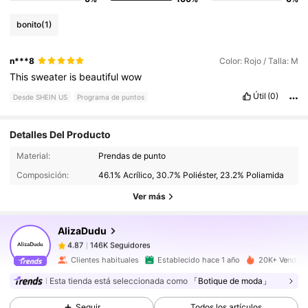
bonito
(1)
n***8
Color: Rojo / Talla: M
This
sweater
is
beautiful
wow
Útil
(0)
Desde SHEIN US
Programa de puntos
Detalles Del Producto
146K Seguidores
4.87
Material:
Prendas de punto
Composición:
46.1% Acrílico, 30.7% Poliéster, 23.2% Poliamida
Ver más
146K Seguidores
4.87
AlizaDudu
146K Seguidores
4.87
Clientes habituales
Establecido hace 1 año
20K+ Vendido
Esta tienda está seleccionada como
「Botique de moda」
146K Seguidores
4.87
Seguir
Todos los artículos