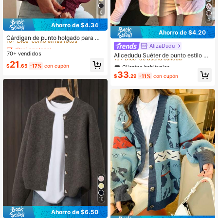
6
4
Ahorro de $4.34
¡Casi agotado!
Ahorro de $4.20
10+ Dice "como en las fotos"
Cárdigan de punto holgado para mu
jer con cuello en V y ribete de encaj
¡Casi agotado!
¡Casi agotado!
Clientes habituales
AlizaDudu
e, estilo francés, suéter de punto de
70+ vendidos
10+ Dice "como en las fotos"
10+ Dice "como en las fotos"
10+ Dice "de buena calidad"
Alicedudu Suéter de punto estilo vi
apertura frontal holgado para otoñ
ntage casual y holgado para mujer
¡Casi agotado!
Clientes habituales
Clientes habituales
21
o/invierno
$
.65
-17%
con cupón
con patrón de diamantes, otoño/invi
10+ Dice "como en las fotos"
10+ Dice "de buena calidad"
10+ Dice "de buena calidad"
33
erno rosa
$
.29
-11%
con cupón
Clientes habituales
10+ Dice "de buena calidad"
10
Ahorro de $6.50