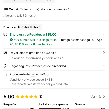
Guía de Tallas
Verificar mi tamaño
¿No es tu talla? Dinos
Envío a
United States
Envío gratis(Pedidos ≥ $15.00)
500 puntos SHEIN si llega tarde
Entrega estimada:
Ago 14 - Ago
20,
85.11% son ≤
8
días hábiles
Devoluciones gratuitas en 30 días
Se aplican los términos y condiciones
Pagos seguros · Protección de privacidad
Procedente de
AlizaDudu
Vendido y enviado desde SHEIN.
Para reportar a este vendedor y/o producto
5.00
(1)
Ver más
Pequeña
La talla corresponde
Grande
0%
100%
0%