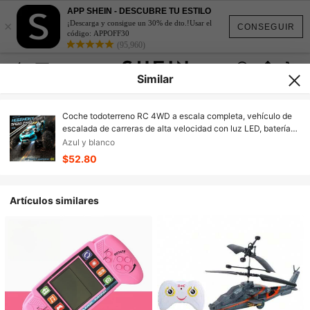
APP SHEIN - DESCUBRE TU ESTILO
×
¡Descarga y consigue un 30% de dto.!Usar el
CONSEGUIR
código: APPOFF30
(95,960)
Similar
Coche todoterreno RC 4WD a escala completa, vehículo de
escalada de carreras de alta velocidad con luz LED, batería
recargable de 2 USB, derrape y escalada, absorción de
Azul y blanco
impactos independiente, control sincrónico a escala
$52.80
completa, el mejor regalo de cumpleaños, Navidad y San
Valentín para principiantes entusiastas de RC
Artículos similares