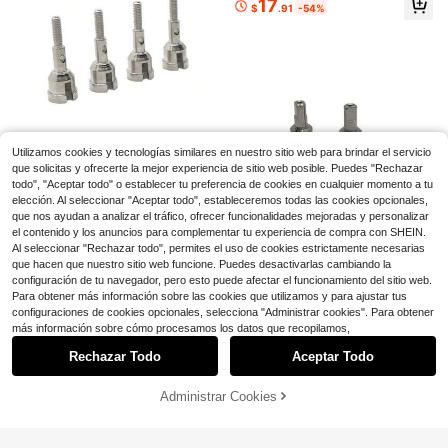
17
$
.91
-54%
C para coche de control remoto
7
Burago
Consola portátil de bolsillo co
Burago 1/43 Racing Formula McLar
Local
n pantalla LCD de 3.5 pulgadas, rep
en MCL39 W_Helmet (2025) Piastri
Solo quedan 5
13
$
.70
-42%
roductor de juegos portátil con 23+
#81
25
26 juegos incorporados
$
.51
-3%
Utilizamos cookies y tecnologías similares en nuestro sitio web para brindar el servicio
1/18 A949 A959 A969 A979 K
Local
que solicitas y ofrecerte la mejor experiencia de sitio web posible. Puedes "Rechazar
929 Piezas de actualización de me
22
todo", "Aceptar todo" o establecer tu preferencia de cookies en cualquier momento a tu
$
.20
-42%
tal para coche de control remoto C
elección. Al seleccionar "Aceptar todo", estableceremos todas las cookies opcionales,
opas de eje
que nos ayudan a analizar el tráfico, ofrecer funcionalidades mejoradas y personalizar
el contenido y los anuncios para complementar tu experiencia de compra con SHEIN.
Al seleccionar "Rechazar todo", permites el uso de cookies estrictamente necesarias
12427 12428 12423 12429 Pi
Local
que hacen que nuestro sitio web funcione. Puedes desactivarlas cambiando la
ezas de repuesto para coche de co
19
$
.00
-42%
configuración de tu navegador, pero esto puede afectar el funcionamiento del sitio web.
ntrol remoto Feiyue, actualización
del conector de la copa del diferen
Para obtener más información sobre las cookies que utilizamos y para ajustar tus
cial
configuraciones de cookies opcionales, selecciona "Administrar cookies". Para obtener
Ahorro de $24.52
Mostrar artículos similares con stock
Ver todo
más información sobre cómo procesamos los datos que recopilamos,
Ahorro de $11.30
Mini altavoz portátil Bluetoot
Local
Rechazar Todo
Aceptar Todo
h para karaoke con dos micrófonos
Lo sentimos, este producto está agotado.
10
Cámara instantánea para niños, cá
$
.48
-70%
inalámbricos, luces de colores RGB,
mara digital de impresión instantán
39
reducción de ruido dual, carga tipo
$
.90
-22%
con cupón
4-5 días hábiles
ea para hombres, mujeres y niños -
Administrar Cookies
AGOTADO
C, máquina de audio KTV portátil pa
Cámara selfie HD, talla grande filtro
ra hogar, camping y fiestas
s incorporados, rollo de papel - Impr
esora portátil mini, adecuada para P
Juguete RC Trepador de
Local
NEW
ascua, Copa del Mundo, viajes, Día