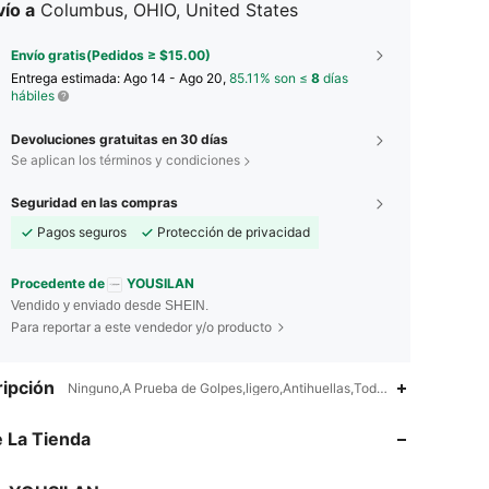
ío a
Columbus, OHIO, United States
Envío gratis(Pedidos ≥ $15.00)
Entrega estimada:
Ago 14 - Ago 20,
85.11% son ≤
8
días
hábiles
Devoluciones gratuitas en 30 días
Se aplican los términos y condiciones
Seguridad en las compras
Pagos seguros
Protección de privacidad
Procedente de
YOUSILAN
Vendido y enviado desde SHEIN.
Para reportar a este vendedor y/o producto
ipción
Ninguno,A Prueba de Golpes,ligero,Antihuellas,Todo incluido,Mujer,U
4.87
857
15K
 La Tienda
4.87
857
15K