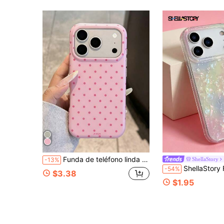
Funda de teléfono linda con pantalla completa de lunares y bloques de color compatible con iPhone 17 Pro Max 17 Pro 16 Pro Max 14 15 Pro Max 13 12 Pro 14 Plus 17 Air 11, cubierta protectora suave anti-caídas
ShellaStory
-13%
ShellaStory Funda de teléfono con textura de concha colorida de moda Y2K compatible con iPhone 17 Pro Max 17 
-54%
$3.38
$1.95