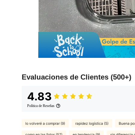
Evaluaciones de Clientes
(500+)
4.83
Política de Reseñas
lo volveré a comprar (9)
rapidez logística (5)
Buena por
como en las fotos (57)
en tendencia (9)
sin diferencia 