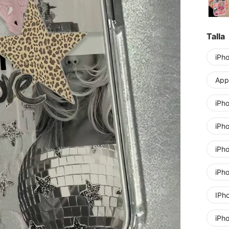
Talla
iPh
Appl
iPh
iPh
iPh
iPh
IPh
iPh