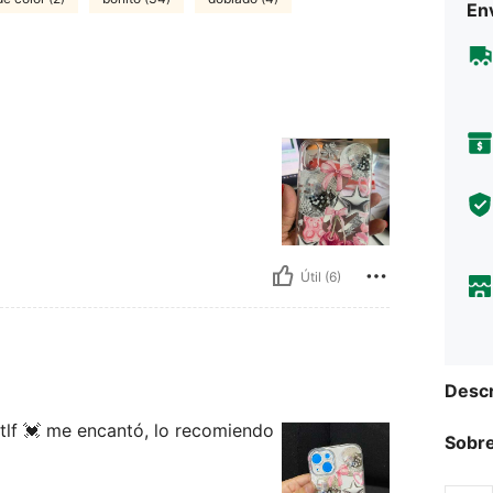
Env
Útil (6)
Descr
tlf 💓 me encantó, lo recomiendo
Sobre