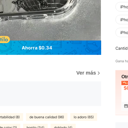
iPh
iPh
iPh
Ahorra $0.34
Cantid
Gana h
Ver más
Ot
p
$
tabilidad (8)
de buena calidad (96)
lo adoro (65)
de color (2)
bonito (34)
doblado (4)