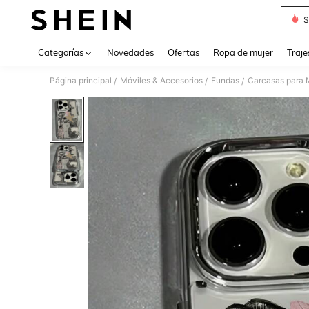
S
Use up 
Categorías
Novedades
Ofertas
Ropa de mujer
Traje
Página principal
Móviles & Accesorios
Fundas
Carcasas para 
/
/
/