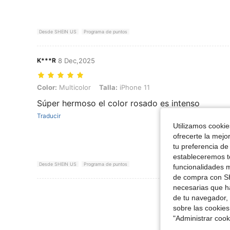
Desde SHEIN US
Programa de puntos
K***R
8 Dec,2025
Color: Multicolor, Talla: iPhone 11
Color:
Multicolor
Talla:
iPhone 11
Súper hermoso el color rosado es intenso
Traducir
Utilizamos cookies
ofrecerte la mejo
tu preferencia de
estableceremos to
Desde SHEIN US
Programa de puntos
funcionalidades m
de compra con SH
necesarias que h
Ver Más Re
de tu navegador, 
sobre las cookies
"Administrar coo