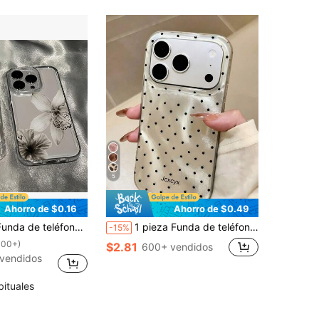
5
Ahorro de $0.16
Ahorro de $0.49
 minimalista, protección de lente, anti-caída, apta para iPhone 16 Pro Max, 17/16/15/14 Plus, 13/12/11, Air
1 pieza Funda de teléfono IMD brillante con lentejuelas y patrón ondulado asimétrico, apta para 17 Pro Max, 17 Pro, 16 Pro Max, 15 Pro Max, 14 Pro Max, 13 Pro Max, 16, 15, 14 Plus, 13, 12 Pro, 11, cubierta protectora suave, regalo Y2K
-15%
100+)
$2.81
600+ vendidos
vendidos
bituales