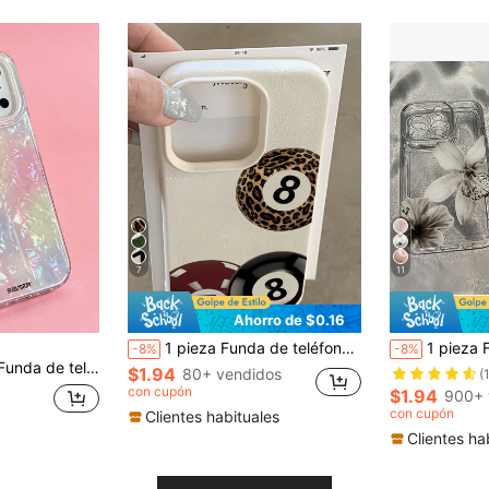
7
11
Ahorro de $0.16
1 pieza Funda de teléfono a prueba de golpes con cobertura total de TPU con patrón de billar blanco y contraste compatible con Apple 16, 15, 14, 13, 12, 11 Pro Max, Series
1 pieza Funda de teléfono con patrón floral transparente y
-8%
-8%
Pro 17 Pro 16 14 13 15 Pro Max 14 15 16 Plus 14 15 13 16 17 cubierta protectora de color degradado creativo
$1.94
80+ vendidos
(
con cupón
$1.94
900+ 
con cupón
Clientes habituales
Clientes ha