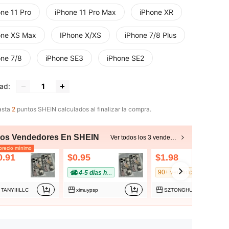
one 11 Pro
iPhone 11 Pro Max
iPhone XR
one XS Max
IPhone X/XS
iPhone 7/8 Plus
one 7/8
iPhone SE3
iPhone SE2
ad:
asta
2
puntos SHEIN calculados al finalizar la compra.
ros Vendedores En SHEIN
Ver todos los 3 vendedores
recio mínimo
0.91
$0.95
$1.98
90+ vendidos
4-5 días hábiles
TANYIIILLC
ximuypsp
SZTONGHUA