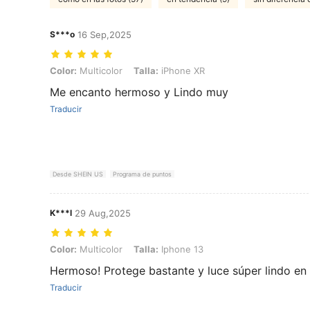
S***o
16 Sep,2025
Color: Multicolor, Talla: iPhone XR
Color:
Multicolor
Talla:
iPhone XR
Me encanto hermoso y Lindo muy
Traducir
Desde SHEIN US
Programa de puntos
K***l
29 Aug,2025
Color: Multicolor, Talla: Iphone 13
Color:
Multicolor
Talla:
Iphone 13
Hermoso! Protege bastante y luce súper lindo en 
Traducir