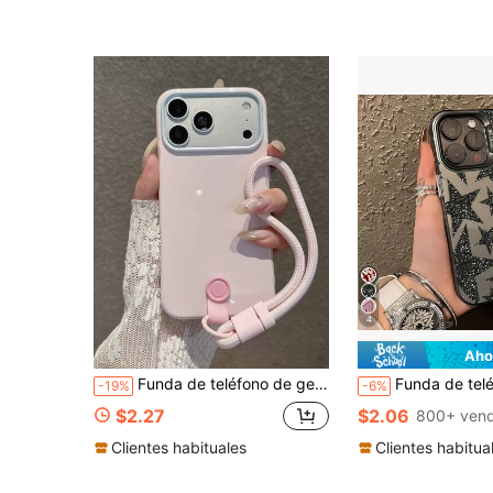
4
Aho
Funda de teléfono de gelatina rosa estilo macaron con correa de muñeca, cubierta protectora suave compatible con Phone 17 Pro Max/17 Pro/17/16 Pro Max/16/16 Pro/15/15 Pro Max/15 Pro/13/14 Pro Max/13 Pro/13 Pro Max/14 Pro
Funda de teléfono premium con elemento estrella de moda negra, funda de teléfono con gráfico de estrella brillante IMD de 1 pieza, compatible con iPhone 16 Pro Max, 15/14 Plus, 13
-19%
-6%
$2.27
$2.06
800+ vend
Clientes habituales
Clientes habitua