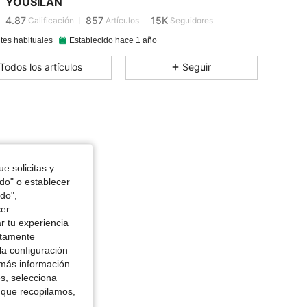
YOUSILAN
4.87
857
15K
Calificación
Artículos
Seguidores
tes habituales
Establecido hace 1 año
4.87
857
15K
Todos los artículos
Seguir
4.87
857
15K
4.87
857
15K
e solicitas y
odo" o establecer
4.87
857
15K
do",
cer
r tu experiencia
4.87
857
15K
ctamente
la configuración
 más información
4.87
857
15K
es, selecciona
 que recopilamos,