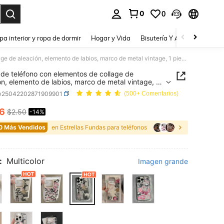
0
0
a. Press Enter to select.
pa interior y ropa de dormir
Hogar y Vida
Bisutería Y Accesorios
Be
Funda de teléfono con elementos de collage de aleación, elemento de labios, marco de metal vintage, 1 pieza transparente con patrón de collage personalizado en inglés con elementos de estrellas y bola de discoteca, compatible con iPhone 16 Pro Max, 17/16/15/14 Plus, 13/12/11, Air, regalo de cumpleaños, aniversario y celebración
de teléfono con elementos de collage de
ón, elemento de labios, marco de metal vintage, 1
transparente con patrón de collage personalizado
w25042202871909901
(500+ Comentarios)
lés con elementos de estrellas y bola de
eca, compatible con iPhone 16 Pro Max,
16
$2.50
-14%
ICE AND AVAILABILITY
15/14 Plus, 13/12/11, Air, regalo de cumpleaños,
sario y celebración
0 Más Vendidos
en Estrellas Fundas para teléfonos
:
Multicolor
Imagen grande