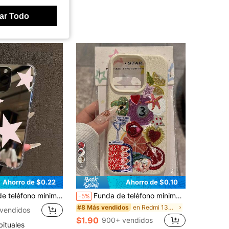
4.87
857
15K
ar Todo
4
Ahorro de $0.22
Ahorro de $0.10
n 17/17 Pro/17 Pro Max/17 Air/16/16 Pro/16 Pro Max/15/15 Pro/15 Pro Max/14/Pro/Pro Max/13/Pro/Pro Max/12/11/SE2 & S25/S24/S24 Ultra/S23/A54/A15/A14, estética Y2K
Funda de teléfono minimalista de TPU con estilo de collage, estética callejera de moda, a prueba de golpes con patrón de labios, 1 pieza, compatible con iPhone 17/17Promax/Air/17Pro/16e/16Promax/16/15/12Promax/13/13Promax/14/15/17/16Pro/11Promax/12, diseño personalizado, funda protectora suave y de moda, funda protectora unisex compatible con Samsung S24/A54/S23, regalo de cumpleaños de primavera, material de la funda, versión internacional, no la versión nacional, regalo de celebración de aniversario
-5%
en Redmi 13C Fundas para teléfonos
#8 Más vendidos
vendidos
$1.90
900+ vendidos
bituales