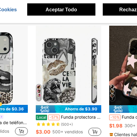
Cookies
Aceptar Todo
Rechaz
ron
4
7
rro de $0.36
Ahorro de $3.90
Funda protectora 2 en 1 con estampado de leopardo y estrellas, compatible con Galaxy S25/S25 Plus/S25 Ultra/S24/S24 Plus/S24 Ultra/S24 FE/S23/S23+/S23 Ultra/S22/S22+/S22 Ultra/S21/S21+/S21 Ultra/S20 ULTRA/A71/A56/A55/A54/A53/A52/A34/A26/A15/A16/A14/A13/A06 y Phone17, Phone17Air, Phone17Pro, Phone17Pro Max, 16, 16 plus, 16 pro max, 15 Plus, 15 Pro, 15 Pro Max, 14, 14 Plus, 14 Pro, 14 Pro Max, 13, 13 Pro, 13 Pro Max, 12, 12 Pro, 12 Pro Max, 11, 11 Pro, 11 Pro Max, es un regalo de cumpleaños considerado para tu novia, novio y amigos.
Funda de teléfono minimalista con espejo de estrella rosa, compatible co
Local
-57%
-10%
seño adecuado para hombres y mujeres, regalo para novia en Navidad, Día de San Valentín, Pascua, temporada de bodas, cumpleaños, estética
(500+)
$1.98
300+ 
idos
$3.00
500+ vendidos
Clientes ha