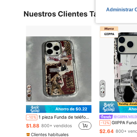
Administrar 
Nuestros Clientes También Vie
4
6
Ahorro de $0.22
Aho
1 pieza Funda de teléfono de metal minimalista con estampado de leopardo, funda transparente de metal con baño electrolítico con estampado de leopardo, labios, copa de vino y patrón de rompecabezas en inglés, compatible con iPhone 16 Pro Max 17/15/14 Plus 13/12/11 Air, regalo de fiesta de cumpleaños
GllPPA WILD
-10%
GIIPPA Funda de teléfono con diseño vintage de patchwork para 17 Pro Max, compatible con 16/15/14/13/12/11 Pro Max Plus, estilo coreano elegante, di
-12%
$1.88
800+ vendidos
$2.64
800+ vend
Clientes habituales