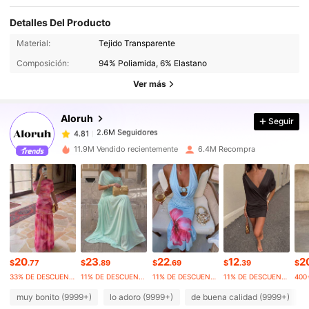
Detalles Del Producto
2.6M Seguidores
4.81
Material:
Tejido Transparente
Composición:
94% Poliamida, 6% Elastano
2.6M Seguidores
4.81
Ver más
Aloruh
Seguir
2.6M Seguidores
4.81
a***g
pagó
Hace 10 horas
11.9M Vendido recientemente
6.4M Recompra
2.6M Seguidores
4.81
2.6M Seguidores
4.81
2.6M Seguidores
4.81
20
23
22
12
2
$
.77
$
.89
$
.69
$
.39
$
33% DE DESCUENTO
11% DE DESCUENTO
11% DE DESCUENTO
11% DE DESCUENTO
400
2.6M Seguidores
4.81
muy bonito (9999+)
lo adoro (9999+)
de buena calidad (9999+)