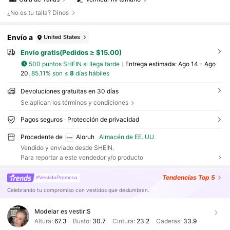
¿No es tu talla? Dinos
Envío a
United States
Envío gratis(Pedidos ≥ $15.00)
500 puntos SHEIN si llega tarde
Entrega estimada:
Ago 14 - Ago
20,
85.11% son ≤
8
días hábiles
Devoluciones gratuitas en 30 días
Se aplican los términos y condiciones
Pagos seguros · Protección de privacidad
Procedente de
Aloruh
Almacén de EE. UU.
Vendido y enviado desde SHEIN.
Para reportar a este vendedor y/o producto
Tendencias
Top 5
#VestidoPromesa
Celebrando tu compromiso con vestidos que deslumbran.
Modelar es vestir:
S
Altura:
67.3
Busto:
30.7
Cintura:
23.2
Caderas:
33.9