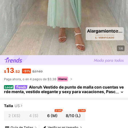
1/6
13
-51%
$
.52
$27.69
Paga ahora, o en 4 pagos de $3.38
Aloruh Vestido de punto de malla con cuentas ve
Local
rde menta, vestido elegante y sexy para vacaciones, Pasc
ua, Día de San Patricio, Carnaval, uso en la oficina, salida
s, citas, vestidos verdes para mujer, vestido formal, vestido la
rgo casual, atuendos de playa para mujer, vestido largo elega
Talla
US
nte, vestidos de cumpleaños para mujer, vestido de graduaci
4 left
2 left
ón, vestido de dama de honor, bodas y eventos, vestido de fie
2
(XS)
4
(S)
6
(M)
8/10
(L)
sta de boda, vestidos de festival
Guía de Tallas
Verificar mi tamaño