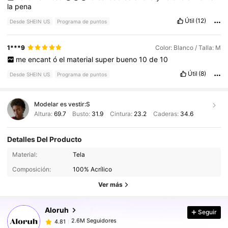
la
pena
Útil
(12)
Desde SHEIN US
Programa de puntos
1***9
Color: Blanco / Talla: M
me
encant
ó
el
material
super
bueno
10
de
10
Útil
(8)
Desde SHEIN US
Programa de puntos
Modelar es vestir:
S
Altura:
69.7
Busto:
31.9
Cintura:
23.2
Caderas:
34.6
Detalles Del Producto
2.6M Seguidores
4.81
Material:
Tela
Composición:
100% Acrílico
2.6M Seguidores
4.81
Ver más
Aloruh
Seguir
2.6M Seguidores
4.81
v***3
pagó
Hace 3 horas