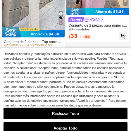
11
Ahorro de $5.85
VAYRA
Conjunto de 2 piezas para mujer co
n top bandeau fruncido rosa elegan
90+ vendidos
te estilo vacaciones con decoració
Ahorro de $4.86
33
#6 Más vendidos
en Tulum Conjuntos de dos piezas para mujer
$
.14
-15%
n de metal dorado y falda larga fluid
20+ Dice "outfits de vacaciones"
Conjunto de 2 piezas - Top corto y f
a, atuendo de verano otoño para cr
alda larga de cintura alta con lazo e
ucero y playa
#6 Más vendidos
#6 Más vendidos
en Tulum Conjuntos de dos piezas para mujer
en Tulum Conjuntos de dos piezas para mujer
n la cintura, blanco, elegante para e
300+ vendidos
20+ Dice "outfits de vacaciones"
20+ Dice "outfits de vacaciones"
l verano
Utilizamos cookies y tecnologías similares en nuestro sitio web para brindar el servicio
#6 Más vendidos
en Tulum Conjuntos de dos piezas para mujer
15
que solicitas y ofrecerte la mejor experiencia de sitio web posible. Puedes "Rechazar
$
.73
-24%
20+ Dice "outfits de vacaciones"
todo", "Aceptar todo" o establecer tu preferencia de cookies en cualquier momento a tu
elección. Al seleccionar "Aceptar todo", estableceremos todas las cookies opcionales,
que nos ayudan a analizar el tráfico, ofrecer funcionalidades mejoradas y personalizar
el contenido y los anuncios para complementar tu experiencia de compra con SHEIN.
Al seleccionar "Rechazar todo", permites el uso de cookies estrictamente necesarias
que hacen que nuestro sitio web funcione. Puedes desactivarlas cambiando la
configuración de tu navegador, pero esto puede afectar el funcionamiento del sitio web.
Para obtener más información sobre las cookies que utilizamos y para ajustar tus
configuraciones de cookies opcionales, selecciona "Administrar cookies". Para obtener
más información sobre cómo procesamos los datos que recopilamos,
Rechazar Todo
Aceptar Todo