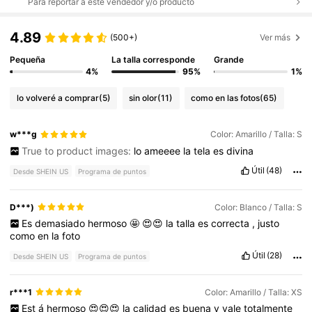
Para reportar a este vendedor y/o producto
4.89
(500+)
Ver más
Pequeña
La talla corresponde
Grande
4%
95%
1%
lo volveré a comprar
(5)
sin olor
(11)
como en las fotos
(65)
w***g
Color: Amarillo / Talla: S
True to product images:
lo
ameeee
la
tela
es
divina
Útil
(48)
Desde SHEIN US
Programa de puntos
D***)
Color: Blanco / Talla: S
Es
demasiado
hermoso
🤩
😍😍
la
talla
es
correcta
,
justo
como
en
la
foto
Útil
(28)
Desde SHEIN US
Programa de puntos
r***1
Color: Amarillo / Talla: XS
Est
á
hermoso
😍😍😍
la
calidad
es
buena
y
vale
totalmente