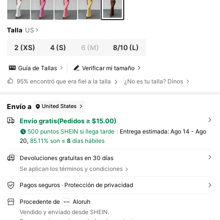
Talla
US
2
(XS)
4
(S)
6
(M)
8/10
(L)
Guía de Tallas
Verificar mi tamaño
95%
encontró que era fiel a la talla
¿No es tu talla? Dinos
Envío a
United States
Envío gratis(Pedidos ≥ $15.00)
500 puntos SHEIN si llega tarde
Entrega estimada:
Ago 14 - Ago
20,
85.11% son ≤
8
días hábiles
Devoluciones gratuitas en 30 días
Se aplican los términos y condiciones
Pagos seguros · Protección de privacidad
Procedente de
Aloruh
Vendido y enviado desde SHEIN.