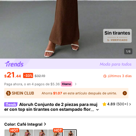
1/6
21
-33%
¡Últimos 3 días
$
.44
$32.19
Paga ahora, o en 4 pagos de $5.36
Ahorra
$1.07
en este artículo después de unirte.
Aloruh Conjunto de 2 piezas para muj
4.89
(
500+
)
er con top sin tirantes con estampado flor
al romántico y falda larga de cintura baja
con estampado floral para vacaciones
Color: Café Integral